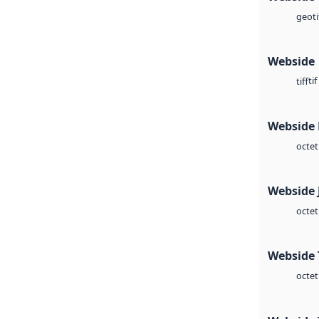
geoti
Webside
tif
tiff
Webside
octet
Webside 
octet
Webside 
octet