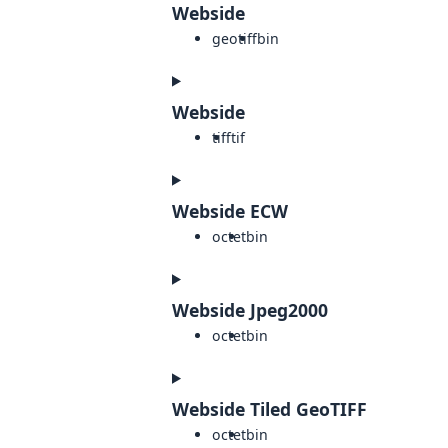
Webside
geotiff
bin
Webside
tiff
tif
Webside ECW
octet
bin
Webside Jpeg2000
octet
bin
Webside Tiled GeoTIFF
octet
bin