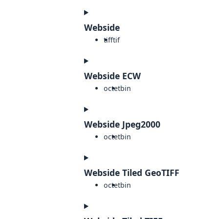
Webside
tiff
tif
Webside ECW
octet
bin
Webside Jpeg2000
octet
bin
Webside Tiled GeoTIFF
octet
bin