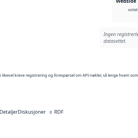
Webside 
octet
Ingen registrert
datasettet.
kan likevel kreve registrering og forespørsel om API-nøkler, så lenge hvem som
Detaljer
Diskusjoner
RDF
0