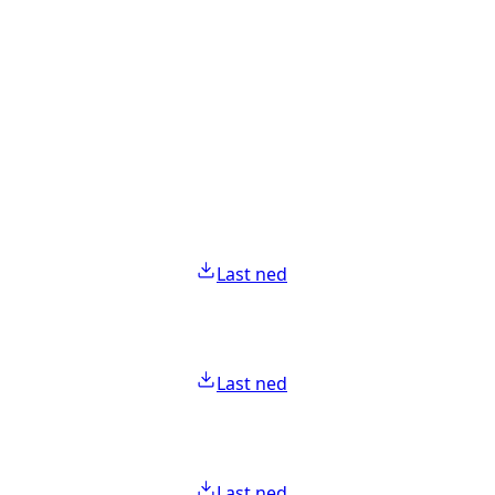
Last ned
Last ned
Last ned