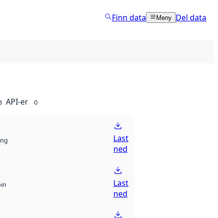
Finn data
Del data
Meny
API-er
8
0
Last
ng
ned
Last
bin
ned