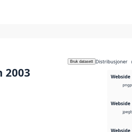
Distribusjoner
Bruk datasett
n 2003
Webside
p
png
Webside
jpeg
Webside