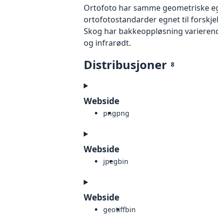
Ortofoto har samme geometriske egen
ortofotostandarder egnet til forskje
Skog har bakkeoppløsning varierende
og infrarødt.
Distribusjoner
8
Webside
png
png
Webside
jpeg
bin
Webside
geotiff
bin