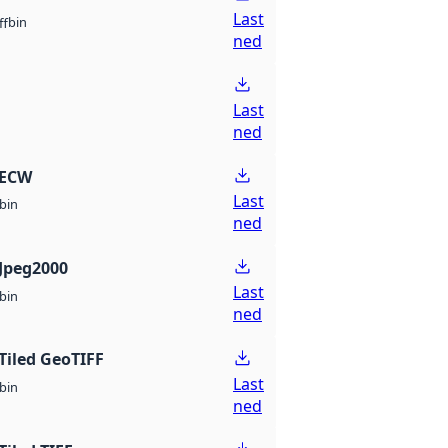
Last
bin
ff
ned
Last
ned
 ECW
Last
bin
ned
Jpeg2000
Last
bin
ned
Tiled GeoTIFF
Last
bin
ned