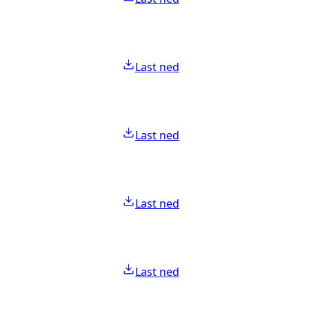
Last ned
Last ned
Last ned
Last ned