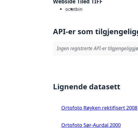
Webside Tiled TIFF
octet
bin
API-er som tilgjengelig
Ingen registrerte API-er tilgjengeliggjø
Lignende datasett
Ortofoto Røyken rektifisert 2008
Ortofoto Sør-Aurdal 2000