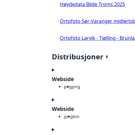
Høydedata Bilde Troms 2025
Ortofoto Sør-Varanger midlertid
Ortofoto Larvik - Tjølling - Brunl
Distribusjoner
8
Webside
png
png
Webside
jpeg
bin