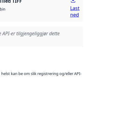
Tiled TIFF
Last
bin
ned
e API-er tilgjengeliggjør dette
 helst kan be om slik registrering og/eller API-