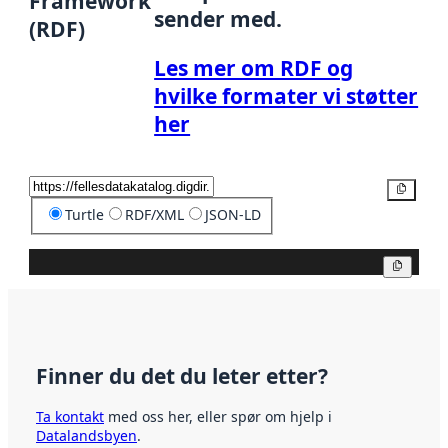
Framework
sender med.
(RDF)
Les mer om RDF og
hvilke formater vi støtter
her
Kopier
Turtle
RDF/XML
JSON-LD
Kopier
Finner du det du leter etter?
Ta kontakt
med oss her, eller spør om hjelp i
Datalandsbyen
.