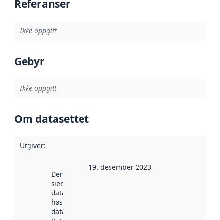
Referanser
Ikke oppgitt
Gebyr
Ikke oppgitt
Om datasettet
Utgiver
:
19. desember 2023
Denne datoen
sier når
datasettet ble
høstet av
data.norge.no.