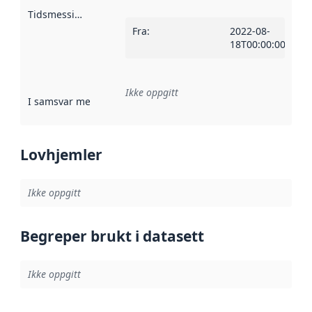
Tidsmessig avgrensning
:
Fra
:
2022-08-
18T00:00:00Z
Ikke oppgitt
I samsvar med
:
Referanse til en implementasjonsregel eller a
Lovhjemler
Ikke oppgitt
Begreper brukt i datasett
Ikke oppgitt