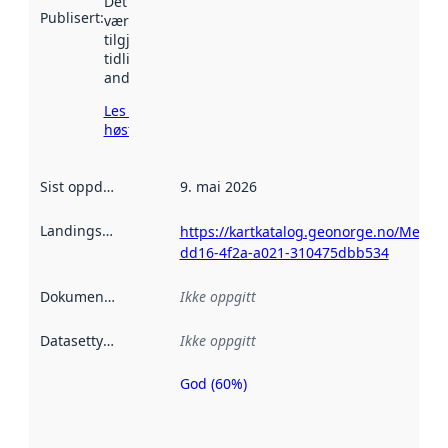
Det kan ha
Publisert
:
vært
tilgjengelig
tidligere
andre steder.
Les mer om
høsting her
Sist oppdatert
:
9. mai 2026
Landingsside
:
https://kartkatalog.geonorge.no/Metad
dd16-4f2a-a021-310475dbb534
Dokumentasjon
:
Ikke oppgitt
Datasettype
:
Ikke oppgitt
God (60%)
Metadatakvalitet
er en indikator
på hvor godt