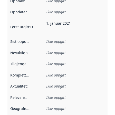
Opphav
:
Ikke oppgitt
Oppdateringsfrekvens
Ikke oppgitt
:
1. januar 2021
Først utgitt
:
Denne datoen sier når dataene i dette datasettet 
Sist oppdatert
:
Ikke oppgitt
Nøyaktighet
:
Ikke oppgitt
Tilgjengelighet
:
Ikke oppgitt
Kompletthet
:
Ikke oppgitt
Aktualitet
:
Ikke oppgitt
Relevans
:
Ikke oppgitt
Geografisk avgrensning
:
Ikke oppgitt