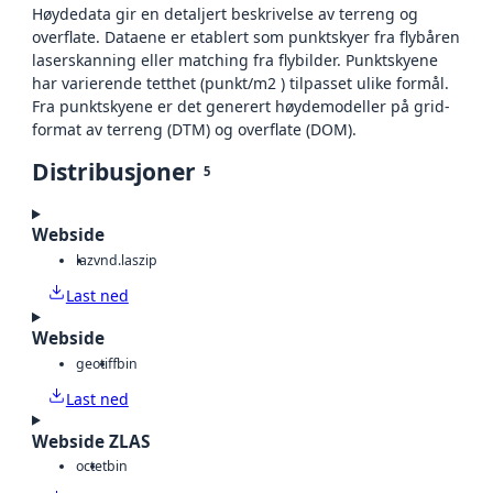
Høydedata gir en detaljert beskrivelse av terreng og
overflate. Dataene er etablert som punktskyer fra flybåren
laserskanning eller matching fra flybilder. Punktskyene
har varierende tetthet (punkt/m2 ) tilpasset ulike formål.
Fra punktskyene er det generert høydemodeller på grid-
format av terreng (DTM) og overflate (DOM).
Distribusjoner
5
Webside
laz
vnd.laszip
Last ned
Webside
geotiff
bin
Last ned
Webside ZLAS
octet
bin