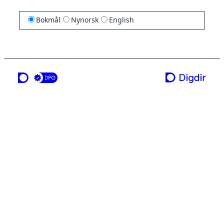
Bokmål
Nynorsk
English
en tjeneste fra