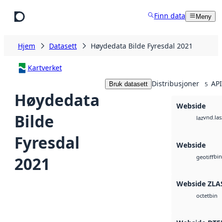
Hopp til hovedinnhold
Finn data
Meny
Hjem
Datasett
Høydedata Bilde Fyresdal 2021
Kartverket
Distribusjoner
API
Bruk datasett
5
Høydedata
Webside
Bilde
vnd.las
laz
Fyresdal
Webside
bin
2021
geotiff
Webside ZLA
bin
octet