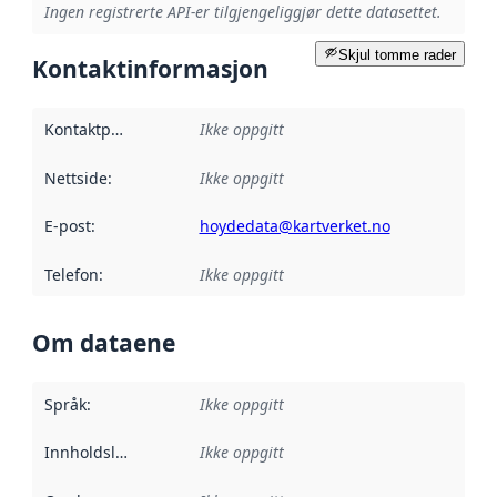
Ingen registrerte API-er tilgjengeliggjør dette datasettet.
Skjul tomme rader
Kontaktinformasjon
Kontaktpunkt
:
Ikke oppgitt
Nettside
:
Ikke oppgitt
E-post
:
hoydedata@kartverket.no
Telefon
:
Ikke oppgitt
Om dataene
Språk
:
Ikke oppgitt
Innholdsleverandører
Ikke oppgitt
: