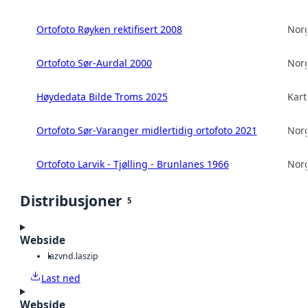
Ortofoto Røyken rektifisert 2008
Norg
Ortofoto Sør-Aurdal 2000
Norg
Høydedata Bilde Troms 2025
Kart
Ortofoto Sør-Varanger midlertidig ortofoto 2021
Norg
Ortofoto Larvik - Tjølling - Brunlanes 1966
Norg
Distribusjoner
5
Webside
laz
vnd.laszip
Last ned
Webside