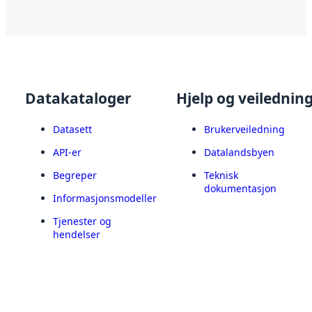
Datakataloger
Hjelp og veilednin
Datasett
Brukerveiledning
API-er
Datalandsbyen
Begreper
Teknisk
dokumentasjon
Informasjonsmodeller
Tjenester og
hendelser