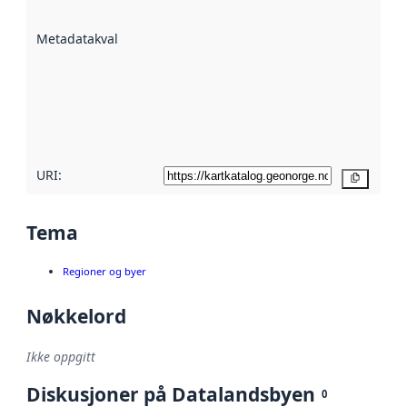
datasettene er
beskrevet ved
Metadatakvalitet
:
hjelp
avmetadata.
Les mer om
metadatakvalitet
her
URI:
Kopier
Tema
Regioner og byer
Nøkkelord
Ikke oppgitt
Diskusjoner på Datalandsbyen
0