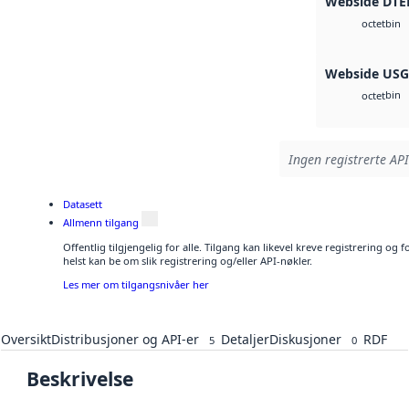
Webside DTE
bin
octet
Webside US
bin
octet
Ingen registrerte API
Datasett
Allmenn tilgang
Offentlig tilgjengelig for alle. Tilgang kan likevel kreve registrering o
helst kan be om slik registrering og/eller API-nøkler.
Les mer om tilgangsnivåer her
Oversikt
Distribusjoner og API-er
Detaljer
Diskusjoner
RDF
5
0
Beskrivelse