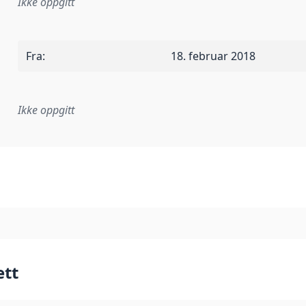
Ikke oppgitt
Fra
:
18. februar 2018
Ikke oppgitt
plementasjonsregel eller annen spesifikasjon, som ligger til
ett