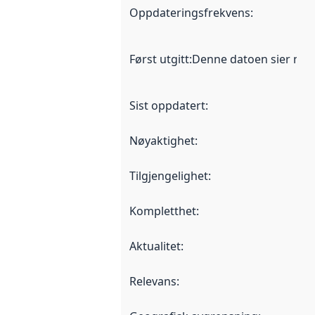
Oppdateringsfrekvens
:
Først utgitt
:
Denne datoen sier når d
Sist oppdatert
:
Nøyaktighet
:
Tilgjengelighet
:
Kompletthet
:
Aktualitet
:
Relevans
: