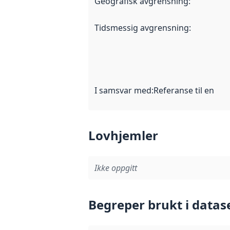
Geografisk avgrensning
:
Tidsmessig avgrensning
:
I samsvar med
:
Referanse til en im
Lovhjemler
Ikke oppgitt
Begreper brukt i datas