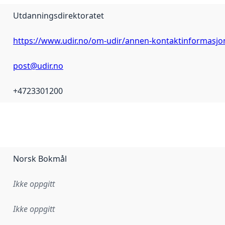
Utdanningsdirektoratet
https://www.udir.no/om-udir/annen-kontaktinformasjo
post@udir.no
+4723301200
Norsk Bokmål
Ikke oppgitt
Ikke oppgitt