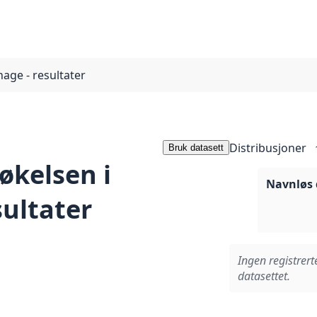
age - resultater
Distribusjoner
Bruk datasett
økelsen i
Navnløs 
sultater
Ingen registrert
datasettet.