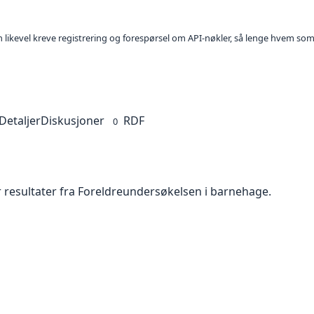
kan likevel kreve registrering og forespørsel om API-nøkler, så lenge hvem som
Detaljer
Diskusjoner
RDF
0
r resultater fra Foreldreundersøkelsen i barnehage.