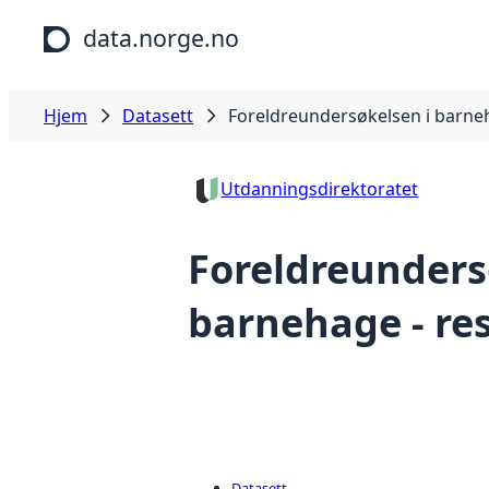
Hopp til hovedinnhold
data.norge.no
Hjem
Datasett
Foreldreundersøkelsen i barneh
Utdanningsdirektoratet
Foreldreunders
barnehage - re
Datasett