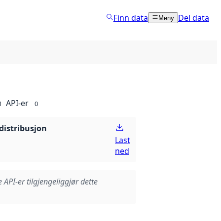
Finn data
Del data
Meny
API-er
1
0
distribusjon
Last
ned
e API-er tilgjengeliggjør dette