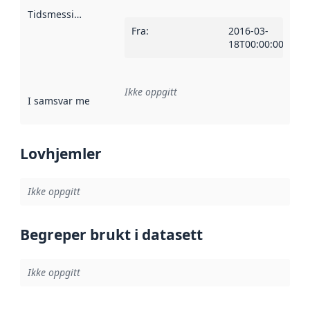
Tidsmessig avgrensning
:
Fra
:
2016-03-
18T00:00:00Z
Ikke oppgitt
I samsvar med
:
Referanse til en implementasjonsregel eller a
Lovhjemler
Ikke oppgitt
Begreper brukt i datasett
Ikke oppgitt