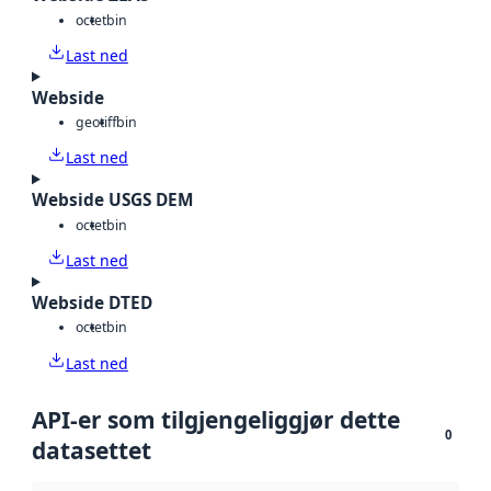
octet
bin
Last ned
Webside
geotiff
bin
Last ned
Webside USGS DEM
octet
bin
Last ned
Webside DTED
octet
bin
Last ned
API-er som tilgjengeliggjør dette
0
datasettet