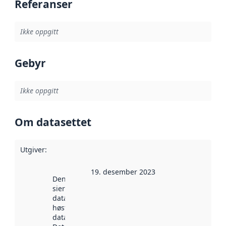
Referanser
Ikke oppgitt
Gebyr
Ikke oppgitt
Om datasettet
Utgiver
:
19. desember 2023
Denne datoen
sier når
datasettet ble
høstet av
data.norge.no.