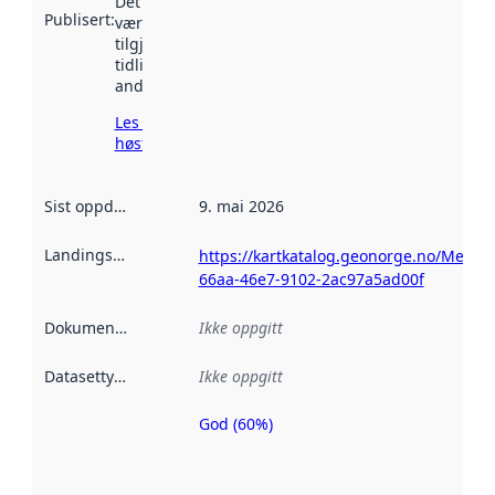
Det kan ha
Publisert
:
vært
tilgjengelig
tidligere
andre steder.
Les mer om
høsting her
Sist oppdatert
:
9. mai 2026
Landingsside
:
https://kartkatalog.geonorge.no/Metad
66aa-46e7-9102-2ac97a5ad00f
Dokumentasjon
:
Ikke oppgitt
Datasettype
:
Ikke oppgitt
God (60%)
Metadatakvalitet
er en indikator
på hvor godt