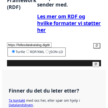
Framework
sender med.
(RDF)
Les mer om RDF og
hvilke formater vi støtter
her
Kopier
Turtle
RDF/XML
JSON-LD
Kopier
Finner du det du leter etter?
Ta kontakt
med oss her, eller spør om hjelp i
Datalandsbyen
.