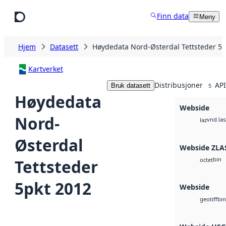
Hopp til hovedinnhold
Finn data
Meny
Hjem
Datasett
Høydedata Nord-Østerdal Tettsteder 5p
Kartverket
Distribusjoner
API
Bruk datasett
5
Høydedata
Webside
Nord-
vnd.las
laz
Østerdal
Webside ZLA
bin
Tettsteder
octet
5pkt 2012
Webside
bin
geotiff