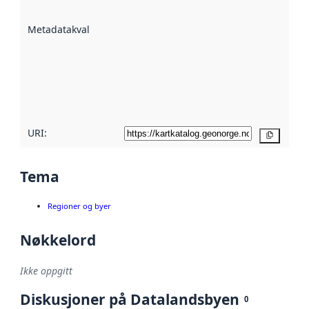
datasettene er
beskrevet ved
Metadatakvalitet
:
hjelp
avmetadata.
Les mer om
metadatakvalitet
her
URI:
Kopier
Tema
Regioner og byer
Nøkkelord
Ikke oppgitt
Diskusjoner på Datalandsbyen
0