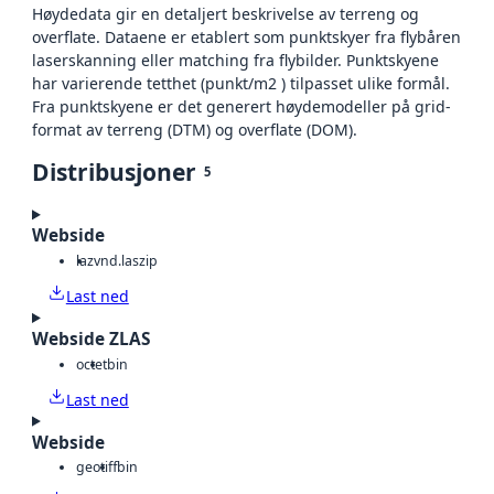
Høydedata gir en detaljert beskrivelse av terreng og
overflate. Dataene er etablert som punktskyer fra flybåren
laserskanning eller matching fra flybilder. Punktskyene
har varierende tetthet (punkt/m2 ) tilpasset ulike formål.
Fra punktskyene er det generert høydemodeller på grid-
format av terreng (DTM) og overflate (DOM).
Distribusjoner
5
Webside
laz
vnd.laszip
Last ned
Webside ZLAS
octet
bin
Last ned
Webside
geotiff
bin