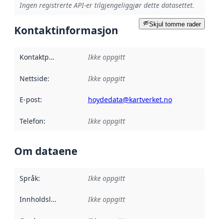
Ingen registrerte API-er tilgjengeliggjør dette datasettet.
Skjul tomme rader
Kontaktinformasjon
Kontaktpunkt
:
Ikke oppgitt
Nettside
:
Ikke oppgitt
E-post
:
hoydedata@kartverket.no
Telefon
:
Ikke oppgitt
Om dataene
Språk
:
Ikke oppgitt
Innholdsleverandører
Ikke oppgitt
: