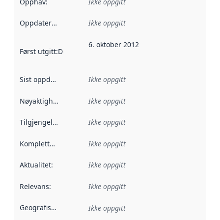
Opphav
:
Ikke oppgitt
Oppdateringsfrekvens
Ikke oppgitt
:
6. oktober 2012
Først utgitt
:
Denne datoen sier når dataene i dette datasettet 
Sist oppdatert
:
Ikke oppgitt
Nøyaktighet
:
Ikke oppgitt
Tilgjengelighet
:
Ikke oppgitt
Kompletthet
:
Ikke oppgitt
Aktualitet
:
Ikke oppgitt
Relevans
:
Ikke oppgitt
Geografisk avgrensning
:
Ikke oppgitt