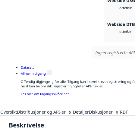
Webside US
bin
octet
Webside DTE
bin
octet
Ingen registrerte API
Datasett
Allmenn tilgang
Offentlig tilgjengelig for alle. Tilgang kan likevel kreve registrering o
helst kan be om slik registrering og/eller API-nøkler.
Les mer om tilgangsnivåer her
Oversikt
Distribusjoner og API-er
Detaljer
Diskusjoner
RDF
5
0
Beskrivelse