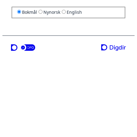
Bokmål
Nynorsk
English
en tjeneste fra