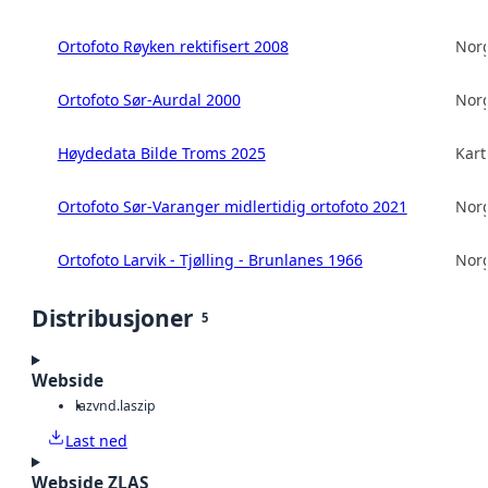
Ortofoto Røyken rektifisert 2008
Norg
Ortofoto Sør-Aurdal 2000
Norg
Høydedata Bilde Troms 2025
Kart
Ortofoto Sør-Varanger midlertidig ortofoto 2021
Norg
Ortofoto Larvik - Tjølling - Brunlanes 1966
Norg
Distribusjoner
5
Webside
laz
vnd.laszip
Last ned
Webside ZLAS