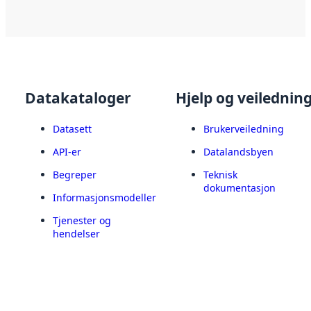
Datakataloger
Hjelp og veilednin
Datasett
Brukerveiledning
API-er
Datalandsbyen
Begreper
Teknisk
dokumentasjon
Informasjonsmodeller
Tjenester og
hendelser