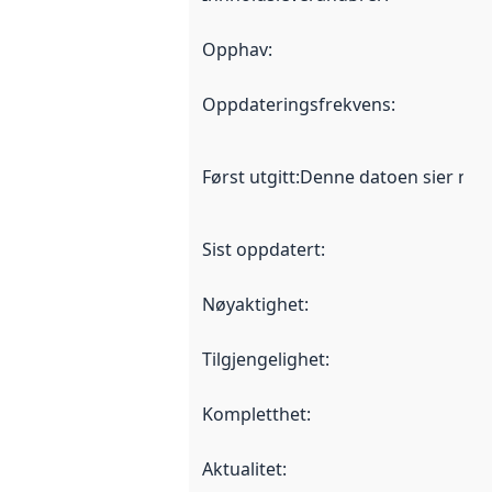
Opphav
:
Oppdateringsfrekvens
:
Først utgitt
:
Denne datoen sier når d
Sist oppdatert
:
Nøyaktighet
:
Tilgjengelighet
:
Kompletthet
:
Aktualitet
: