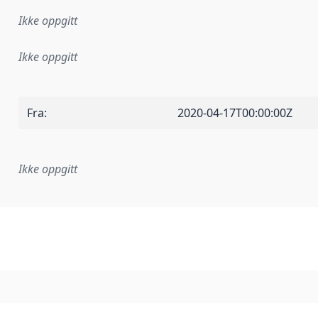
Ikke oppgitt
Ikke oppgitt
Fra
:
2020-04-17T00:00:00Z
Ikke oppgitt
plementasjonsregel eller annen spesifikasjon, som ligger til