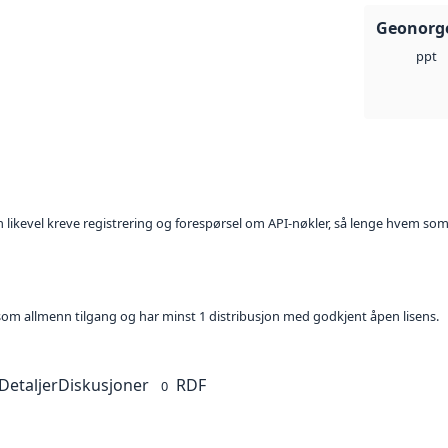
Geonorge
ppt
kan likevel kreve registrering og forespørsel om API-nøkler, så lenge hvem som
t som allmenn tilgang og har minst 1 distribusjon med godkjent åpen lisens.
Detaljer
Diskusjoner
RDF
0