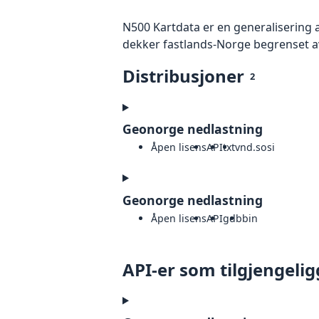
N500 Kartdata er en generalisering a
dekker fastlands-Norge begrenset av
Distribusjoner
2
Geonorge nedlastning
Åpen lisens
API
txt
vnd.sosi
Geonorge nedlastning
Åpen lisens
API
gdb
bin
API-er som tilgjengelig