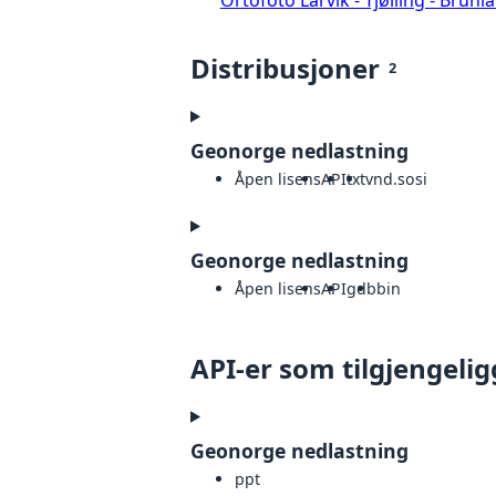
Distribusjoner
2
Geonorge nedlastning
Åpen lisens
API
txt
vnd.sosi
Geonorge nedlastning
Åpen lisens
API
gdb
bin
API-er som tilgjengelig
Geonorge nedlastning
ppt