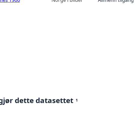
gjør dette datasettet
1