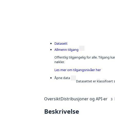
Datasett
Allmenn tilgang
Offentlig tilgjengelig for alle. Tilgang 
nøkler.
Les mer om tilgangsnivåer her
Åpne data
Datasettet er klassifiser
Oversikt
Distribusjoner og API-er
3
Beskrivelse