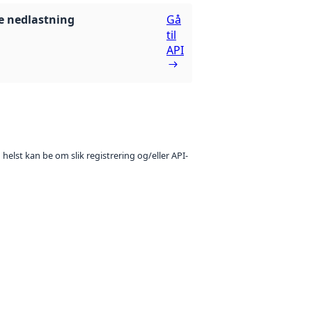
 nedlastning
Gå
til
API
 helst kan be om slik registrering og/eller API-