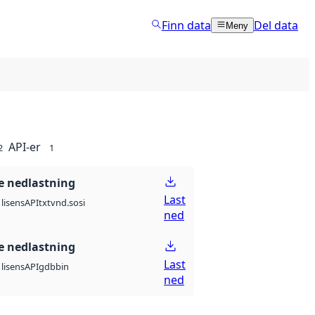
Finn data
Del data
Meny
API-er
2
1
 nedlastning
Last
API
txt
vnd.sosi
lisens
ned
 nedlastning
Last
API
gdb
bin
lisens
ned