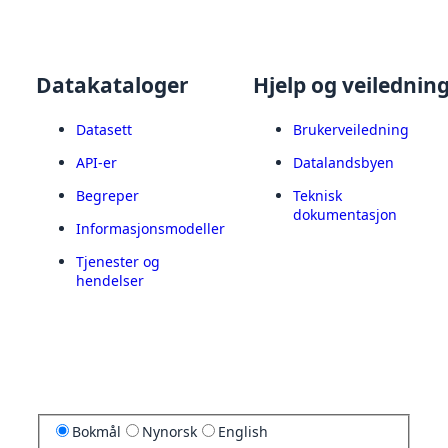
Datakataloger
Hjelp og veilednin
Datasett
Brukerveiledning
API-er
Datalandsbyen
Begreper
Teknisk
dokumentasjon
Informasjonsmodeller
Tjenester og
hendelser
Bokmål
Nynorsk
English