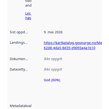
tidligere
andre steder.
Les mer om
høsting her
Sist oppdatert
:
9. mai 2026
Landingsside
:
https://kartkatalog.geonorge.no/Metad
62d8-4da5-8d35-d9093a4a1b10
Dokumentasjon
:
Ikke oppgitt
Datasettype
:
Ikke oppgitt
God (60%)
Metadatakvalitet
er en indikator
på hvor godt
datasettene er
beskrevet ved
Metadatakvalitet
:
hjelp