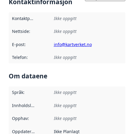
Kontaktinformasjon
Kontaktpunkt
:
Ikke oppgitt
Nettside
:
Ikke oppgitt
E-post
:
info@kartverket.no
Telefon
:
Ikke oppgitt
Om dataene
Språk
:
Ikke oppgitt
Innholdsleverandører
Ikke oppgitt
:
Opphav
:
Ikke oppgitt
Oppdateringsfrekvens
Ikke Planlagt
: