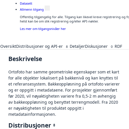
Datasett
Allmenn tilgang
Offentlig tilgjengelig for alle. Tilgang kan likevel kreve registrering o
helst kan be om slik registrering og/eller API-nøkler.
Les mer om tilgangsnivåer her
Oversikt
Distribusjoner og API-er
Detaljer
Diskusjoner
RDF
8
0
Beskrivelse
Ortofoto har samme geometriske egenskaper som et kart
for alle objekter lokalisert på bakkenivå og kan knyttes til
et referansesystem. Bakkeoppløsning på ortofoto varierer
og er oppgitt i metadataene. For prosjekter gjennomført
før 2020, vil nøyaktigheten variere fra 0,5-2 m avhengig
av bakkeoppløsning og benyttet terrengmodell. Fra 2020
er nøyaktigheten til produktet oppgitt i
metadatainformasjonen.
Distribusjoner
8