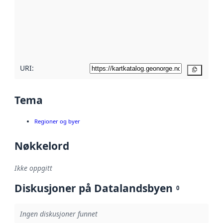
avmetadata.
Les mer om
metadatakvalitet
her
URI:
Kopier
Tema
Regioner og byer
Nøkkelord
Ikke oppgitt
Diskusjoner på Datalandsbyen
0
Ingen diskusjoner funnet