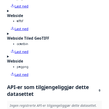
Last ned
Webside
tiff
tif
Last ned
Webside Tiled GeoTIFF
octet
bin
Last ned
Webside
png
png
Last ned
API-er som tilgjengeliggjør dette
0
datasettet
Ingen registrerte API-er tilgjengeliggjør dette datasettet.