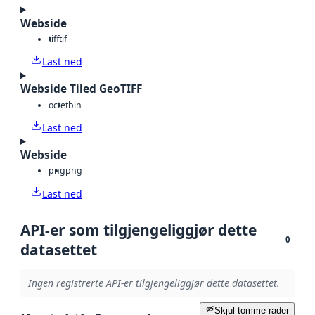
Webside
tiff
tif
Last ned
Webside Tiled GeoTIFF
octet
bin
Last ned
Webside
png
png
Last ned
API-er som tilgjengeliggjør dette
0
datasettet
Ingen registrerte API-er tilgjengeliggjør dette datasettet.
Skjul tomme rader