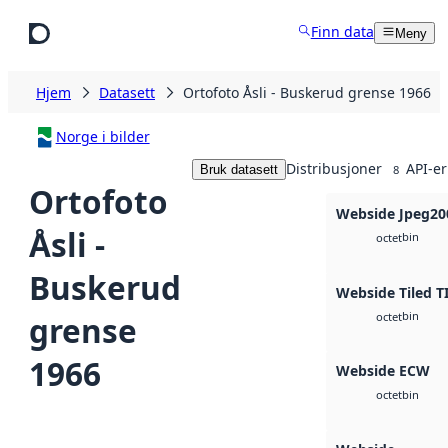
Hopp til hovedinnhold
Finn data
Meny
Hjem
Datasett
Ortofoto Åsli - Buskerud grense 1966
Norge i bilder
Distribusjoner
API-er
Bruk datasett
8
Ortofoto
Webside Jpeg20
Åsli -
bin
octet
Buskerud
Webside Tiled T
bin
grense
octet
1966
Webside ECW
bin
octet