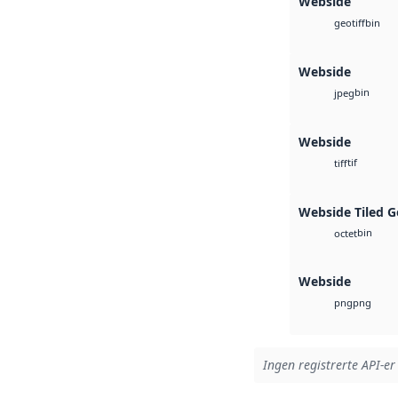
Webside
bin
geotiff
Webside
bin
jpeg
Webside
tif
tiff
Webside Tiled G
bin
octet
Webside
png
png
Ingen registrerte API-er 