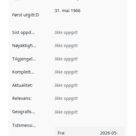
31. mai 1966
Først utgitt
:
Denne datoen sier når dataene i dette datasettet 
Sist oppdatert
:
Ikke oppgitt
Nøyaktighet
:
Ikke oppgitt
Tilgjengelighet
:
Ikke oppgitt
Kompletthet
:
Ikke oppgitt
Aktualitet
:
Ikke oppgitt
Relevans
:
Ikke oppgitt
Geografisk avgrensning
:
Ikke oppgitt
Tidsmessig avgrensning
:
Fra
:
2026-05-