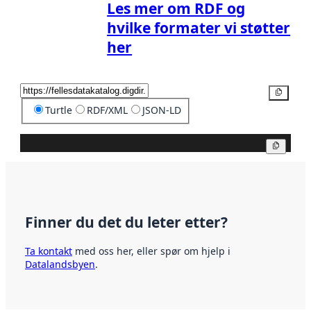
Les mer om RDF og
hvilke formater vi støtter
her
Kopier
Turtle
RDF/XML
JSON-LD
Kopier
Finner du det du leter etter?
Ta kontakt
med oss her, eller spør om hjelp i
Datalandsbyen
.