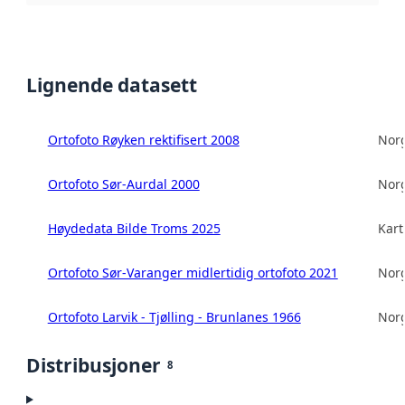
Lignende datasett
Ortofoto Røyken rektifisert 2008
Norg
Ortofoto Sør-Aurdal 2000
Norg
Høydedata Bilde Troms 2025
Kart
Ortofoto Sør-Varanger midlertidig ortofoto 2021
Norg
Ortofoto Larvik - Tjølling - Brunlanes 1966
Norg
Distribusjoner
8