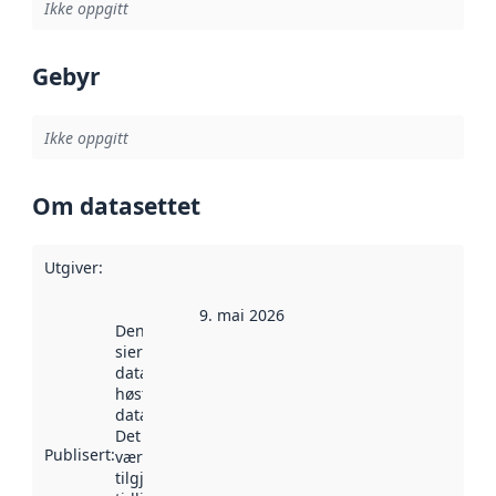
Ikke oppgitt
Gebyr
Ikke oppgitt
Om datasettet
Utgiver
:
9. mai 2026
Denne datoen
sier når
datasettet ble
høstet av
data.norge.no.
Det kan ha
Publisert
:
vært
tilgjengelig