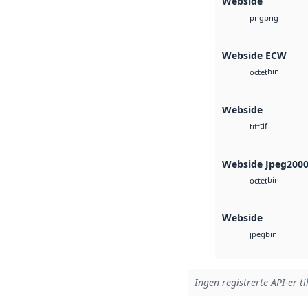
Webside
png
png
Webside ECW
bin
octet
Webside
tif
tiff
Webside Jpeg200
bin
octet
Webside
bin
jpeg
Ingen registrerte API-er ti