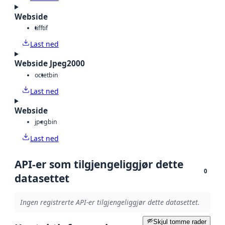
Webside
tiff
tif
Last ned
Webside Jpeg2000
octet
bin
Last ned
Webside
jpeg
bin
Last ned
API-er som tilgjengeliggjør dette
0
datasettet
Ingen registrerte API-er tilgjengeliggjør dette datasettet.
Skjul tomme rader