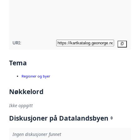
avmetadata.
Les mer om
metadatakvalitet
her
URI:
Kopier
Tema
Regioner og byer
Nøkkelord
Ikke oppgitt
Diskusjoner på Datalandsbyen
0
Ingen diskusjoner funnet