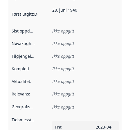
28. juni 1946
Først utgitt
:
Denne datoen sier når dataene i dette datasettet 
Sist oppdatert
:
Ikke oppgitt
Nøyaktighet
:
Ikke oppgitt
Tilgjengelighet
:
Ikke oppgitt
Kompletthet
:
Ikke oppgitt
Aktualitet
:
Ikke oppgitt
Relevans
:
Ikke oppgitt
Geografisk avgrensning
:
Ikke oppgitt
Tidsmessig avgrensning
:
Fra
:
2023-04-