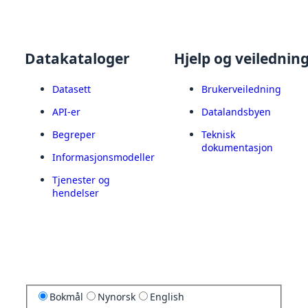
Datakataloger
Hjelp og veilednin
Datasett
Brukerveiledning
API-er
Datalandsbyen
Begreper
Teknisk
dokumentasjon
Informasjonsmodeller
Tjenester og
hendelser
Bokmål
Nynorsk
English