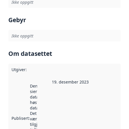
Ikke oppgitt
Gebyr
Ikke oppgitt
Om datasettet
Utgiver
:
19. desember 2023
Denne datoen
sier når
datasettet ble
høstet av
data.norge.no.
Det kan ha
Publisert
:
vært
tilgjengelig