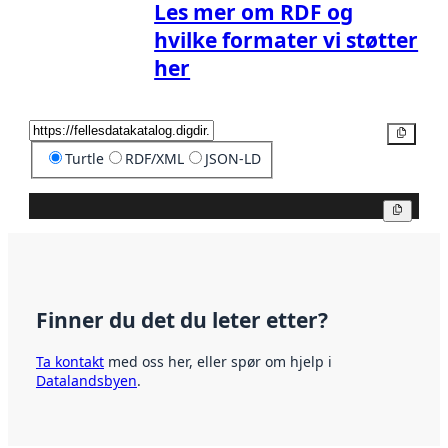
Les mer om RDF og
hvilke formater vi støtter
her
Kopier
Turtle
RDF/XML
JSON-LD
Kopier
Finner du det du leter etter?
Ta kontakt
med oss her, eller spør om hjelp i
Datalandsbyen
.