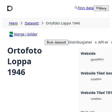
Hopp til hovedinnhold
Finn data
Meny
Hjem
Datasett
Ortofoto Loppa 1946
Norge i bilder
Distribusjoner
API-er
Bruk datasett
8
Ortofoto
Webside
Loppa
bin
geotiff
1946
Webside Tiled Ge
bin
octet
Webside Tiled TIF
bin
octet