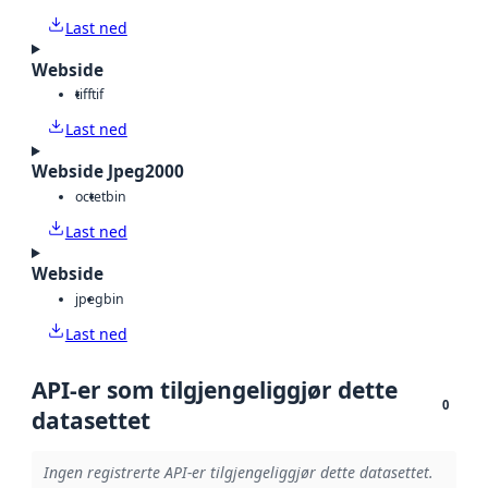
Last ned
Webside
tiff
tif
Last ned
Webside Jpeg2000
octet
bin
Last ned
Webside
jpeg
bin
Last ned
API-er som tilgjengeliggjør dette
0
datasettet
Ingen registrerte API-er tilgjengeliggjør dette datasettet.