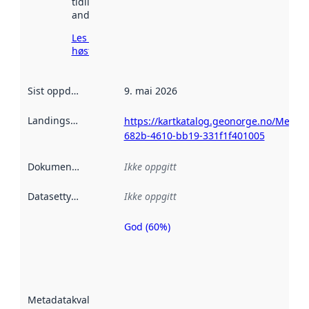
tidligere
andre steder.
Les mer om
høsting her
Sist oppdatert
:
9. mai 2026
Landingsside
:
https://kartkatalog.geonorge.no/Metad
682b-4610-bb19-331f1f401005
Dokumentasjon
:
Ikke oppgitt
Datasettype
:
Ikke oppgitt
God (60%)
Metadatakvalitet
er en indikator
på hvor godt
datasettene er
beskrevet ved
Metadatakvalitet
:
hjelp