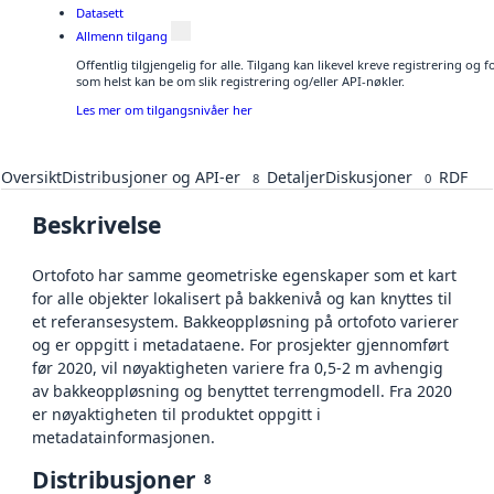
Datasett
Allmenn tilgang
Offentlig tilgjengelig for alle. Tilgang kan likevel kreve registrering og
som helst kan be om slik registrering og/eller API-nøkler.
Les mer om tilgangsnivåer her
Oversikt
Distribusjoner og API-er
Detaljer
Diskusjoner
RDF
8
0
Beskrivelse
Ortofoto har samme geometriske egenskaper som et kart
for alle objekter lokalisert på bakkenivå og kan knyttes til
et referansesystem. Bakkeoppløsning på ortofoto varierer
og er oppgitt i metadataene. For prosjekter gjennomført
før 2020, vil nøyaktigheten variere fra 0,5-2 m avhengig
av bakkeoppløsning og benyttet terrengmodell. Fra 2020
er nøyaktigheten til produktet oppgitt i
metadatainformasjonen.
Distribusjoner
8