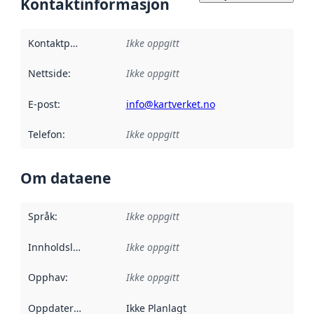
Kontaktinformasjon
Kontaktpunkt
:
Ikke oppgitt
Nettside
:
Ikke oppgitt
E-post
:
info@kartverket.no
Telefon
:
Ikke oppgitt
Om dataene
Språk
:
Ikke oppgitt
Innholdsleverandører
Ikke oppgitt
:
Opphav
:
Ikke oppgitt
Oppdateringsfrekvens
Ikke Planlagt
: