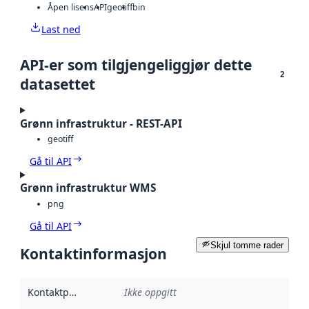
Åpen lisens
API
geotiff
bin
Last ned
API-er som tilgjengeliggjør dette
2
datasettet
Grønn infrastruktur - REST-API
geotiff
Gå til API
Grønn infrastruktur WMS
png
Gå til API
Skjul tomme rader
Kontaktinformasjon
Kontaktpunkt
:
Ikke oppgitt