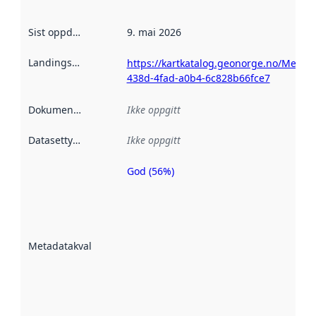
Sist oppdatert
:
9. mai 2026
Landingsside
:
https://kartkatalog.geonorge.no/Metad
438d-4fad-a0b4-6c828b66fce7
Dokumentasjon
:
Ikke oppgitt
Datasettype
:
Ikke oppgitt
God (56%)
Metadatakvalitet
er en indikator
på hvor godt
datasettene er
beskrevet ved
Metadatakvalitet
:
hjelp
avmetadata.
Les mer om
metadatakvalitet
her