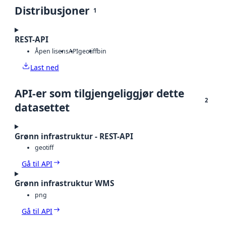
Distribusjoner
1
REST-API
Åpen lisens
API
geotiff
bin
Last ned
API-er som tilgjengeliggjør dette
2
datasettet
Grønn infrastruktur - REST-API
geotiff
Gå til API
Grønn infrastruktur WMS
png
Gå til API