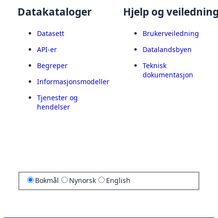
Datakataloger
Hjelp og veilednin
Datasett
Brukerveiledning
API-er
Datalandsbyen
Begreper
Teknisk
dokumentasjon
Informasjonsmodeller
Tjenester og
hendelser
Bokmål
Nynorsk
English