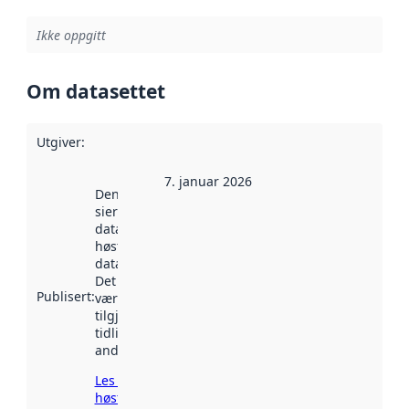
Ikke oppgitt
Om datasettet
Utgiver
:
7. januar 2026
Denne datoen
sier når
datasettet ble
høstet av
data.norge.no.
Det kan ha
Publisert
:
vært
tilgjengelig
tidligere
andre steder.
Les mer om
høsting her