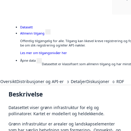
Datasett
Allmenn tilgang
Offentlig tilgjengelig for alle. Tilgang kan likevel kreve registrering o
be om slik registrering og/eller API-nøkler.
Les mer om tilgangsnivåer her
Åpne data
Datasettet er klassifisert som allmenn tilgang og har mins
Oversikt
Distribusjoner og API-er
Detaljer
Diskusjoner
RDF
3
0
Beskrivelse
Datasettet viser grønn infrastruktur for elg og
pollinatorer. Kartet er modellert og heldekkende.
Grønn infrastruktur er arealer og landskapselementer
som har særlig betydning som formering-, Oppvekst-, og