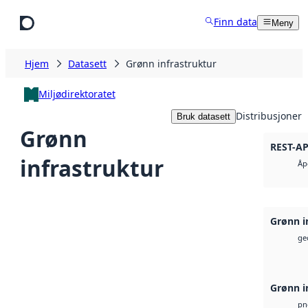
Hopp til hovedinnhold
Finn data
Meny
Hjem
Datasett
Grønn infrastruktur
Miljødirektoratet
Distribusjoner
Bruk datasett
Grønn
REST-AP
infrastruktur
Åp
Grønn i
geo
Grønn i
pn