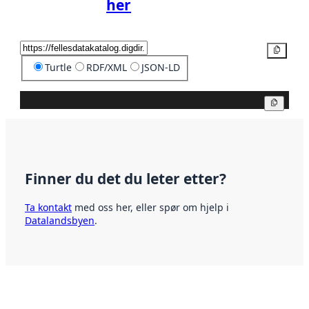
her
Kopier
Turtle
RDF/XML
JSON-LD
Kopier
Finner du det du leter etter?
Ta kontakt
med oss her, eller spør om hjelp i
Datalandsbyen
.