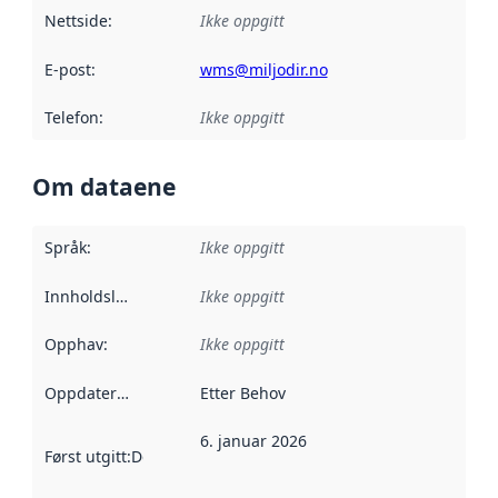
Nettside
:
Ikke oppgitt
E-post
:
wms@miljodir.no
Telefon
:
Ikke oppgitt
Om dataene
Språk
:
Ikke oppgitt
Innholdsleverandører
Ikke oppgitt
:
Opphav
:
Ikke oppgitt
Oppdateringsfrekvens
Etter Behov
:
6. januar 2026
Først utgitt
:
Denne datoen sier når dataene i dette datasettet 