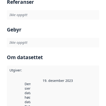
Referanser
Ikke oppgitt
Gebyr
Ikke oppgitt
Om datasettet
Utgiver
:
19. desember 2023
Denne datoen
sier når
datasettet ble
høstet av
data.norge.no.