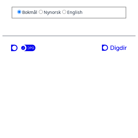
Bokmål
Nynorsk
English
en tjeneste fra