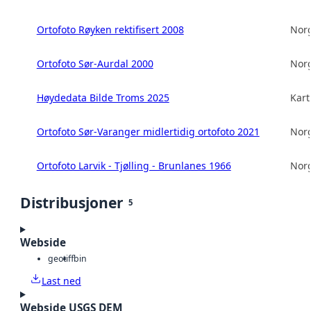
Ortofoto Røyken rektifisert 2008
Norg
Ortofoto Sør-Aurdal 2000
Norg
Høydedata Bilde Troms 2025
Kart
Ortofoto Sør-Varanger midlertidig ortofoto 2021
Norg
Ortofoto Larvik - Tjølling - Brunlanes 1966
Norg
Distribusjoner
5
Webside
geotiff
bin
Last ned
Webside USGS DEM