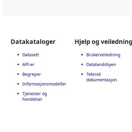
Datakataloger
Hjelp og veilednin
Datasett
Brukerveiledning
API-er
Datalandsbyen
Begreper
Teknisk
dokumentasjon
Informasjonsmodeller
Tjenester og
hendelser