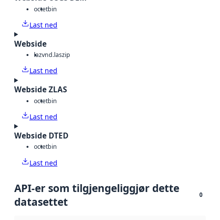
octet
bin
Last ned
Webside
laz
vnd.laszip
Last ned
Webside ZLAS
octet
bin
Last ned
Webside DTED
octet
bin
Last ned
API-er som tilgjengeliggjør dette
0
datasettet