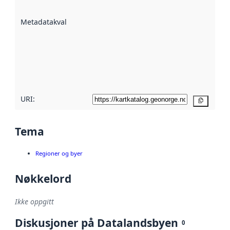
datasettene er
beskrevet ved
Metadatakvalitet
:
hjelp
avmetadata.
Les mer om
metadatakvalitet
her
URI:
Kopier
Tema
Regioner og byer
Nøkkelord
Ikke oppgitt
Diskusjoner på Datalandsbyen
0