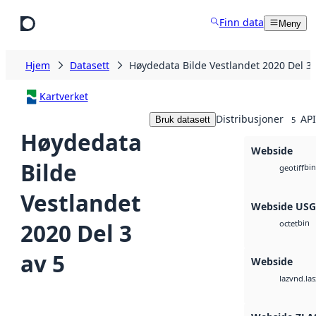
Hopp til hovedinnhold
Finn data
Meny
Hjem
Datasett
Høydedata Bilde Vestlandet 2020 Del 3 
Kartverket
Distribusjoner
API
Bruk datasett
5
Høydedata
Webside
Bilde
bin
geotiff
Vestlandet
Webside US
bin
2020 Del 3
octet
av 5
Webside
vnd.las
laz