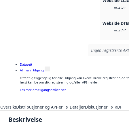
Webside ZLA
bin
octet
Webside DTE
bin
octet
Ingen registrerte API
Datasett
Allmenn tilgang
Offentlig tilgjengelig for alle. Tilgang kan likevel kreve registrering o
helst kan be om slik registrering og/eller API-nøkler.
Les mer om tilgangsnivåer her
Oversikt
Distribusjoner og API-er
Detaljer
Diskusjoner
RDF
5
0
Beskrivelse