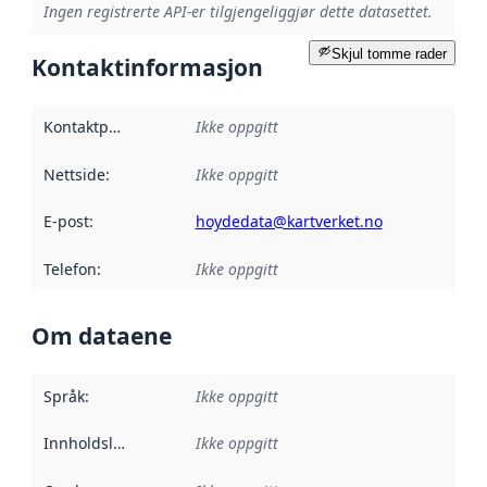
Ingen registrerte API-er tilgjengeliggjør dette datasettet.
Skjul tomme rader
Kontaktinformasjon
Kontaktpunkt
:
Ikke oppgitt
Nettside
:
Ikke oppgitt
E-post
:
hoydedata@kartverket.no
Telefon
:
Ikke oppgitt
Om dataene
Språk
:
Ikke oppgitt
Innholdsleverandører
Ikke oppgitt
: