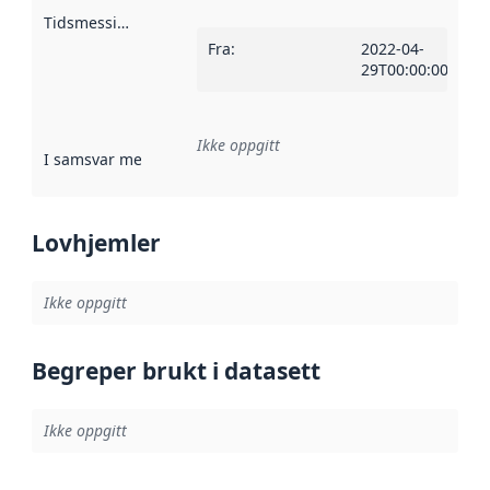
Tidsmessig avgrensning
:
Fra
:
2022-04-
29T00:00:00Z
Ikke oppgitt
I samsvar med
:
Referanse til en implementasjonsregel eller a
Lovhjemler
Ikke oppgitt
Begreper brukt i datasett
Ikke oppgitt