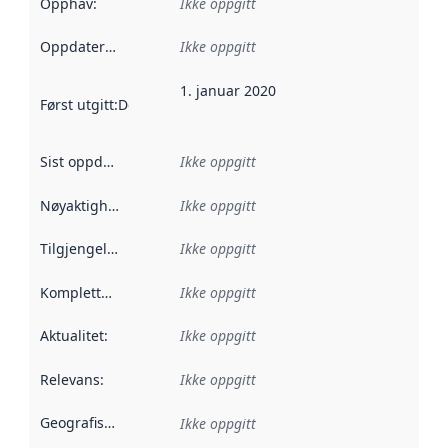
Opphav
:
Ikke oppgitt
Oppdateringsfrekvens
Ikke oppgitt
:
1. januar 2020
Først utgitt
:
Denne datoen sier når dataene i dette datasettet 
Sist oppdatert
:
Ikke oppgitt
Nøyaktighet
:
Ikke oppgitt
Tilgjengelighet
:
Ikke oppgitt
Kompletthet
:
Ikke oppgitt
Aktualitet
:
Ikke oppgitt
Relevans
:
Ikke oppgitt
Geografisk avgrensning
:
Ikke oppgitt