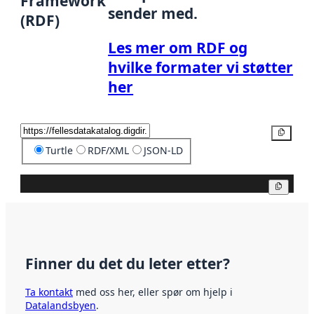
Framework
sender med.
(RDF)
Les mer om RDF og
hvilke formater vi støtter
her
Kopier
Turtle
RDF/XML
JSON-LD
Kopier
Finner du det du leter etter?
Ta kontakt
med oss her, eller spør om hjelp i
Datalandsbyen
.