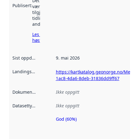
Det kan ha
Publisert
:
vært
tilgjengelig
tidligere
andre steder.
Les mer om
høsting her
Sist oppdatert
:
9. mai 2026
Landingsside
:
https://kartkatalog.geonorge.no/Metad
1ac8-4da6-8deb-31836dd9ff67
Dokumentasjon
:
Ikke oppgitt
Datasettype
:
Ikke oppgitt
God (60%)
Metadatakvalitet
er en indikator
på hvor godt