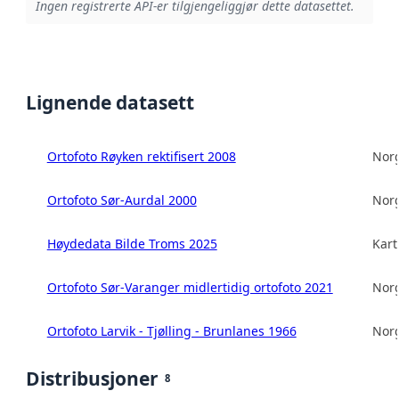
Ingen registrerte API-er tilgjengeliggjør dette datasettet.
Lignende datasett
Ortofoto Røyken rektifisert 2008
Norg
Ortofoto Sør-Aurdal 2000
Norg
Høydedata Bilde Troms 2025
Kart
Ortofoto Sør-Varanger midlertidig ortofoto 2021
Norg
Ortofoto Larvik - Tjølling - Brunlanes 1966
Norg
Distribusjoner
8