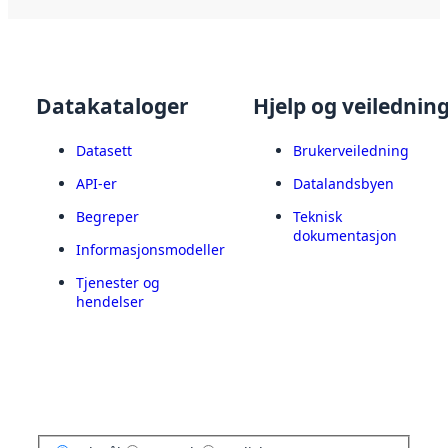
Datakataloger
Hjelp og veilednin
Datasett
Brukerveiledning
API-er
Datalandsbyen
Begreper
Teknisk
dokumentasjon
Informasjonsmodeller
Tjenester og
hendelser