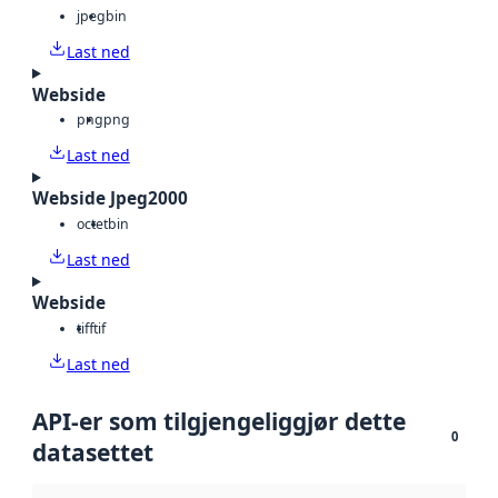
jpeg
bin
Last ned
Webside
png
png
Last ned
Webside Jpeg2000
octet
bin
Last ned
Webside
tiff
tif
Last ned
API-er som tilgjengeliggjør dette
0
datasettet