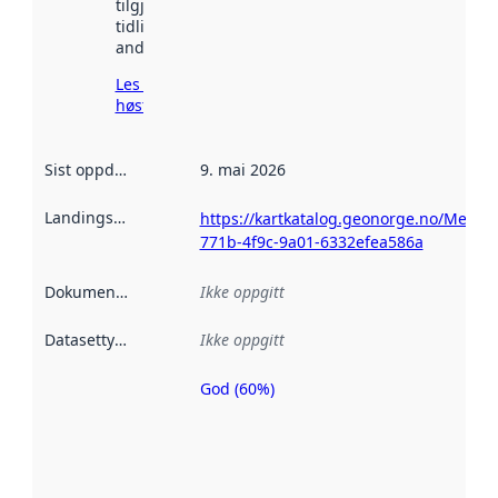
tilgjengelig
tidligere
andre steder.
Les mer om
høsting her
Sist oppdatert
:
9. mai 2026
Landingsside
:
https://kartkatalog.geonorge.no/Metad
771b-4f9c-9a01-6332efea586a
Dokumentasjon
:
Ikke oppgitt
Datasettype
:
Ikke oppgitt
God (60%)
Metadatakvalitet
er en indikator
på hvor godt
datasettene er
beskrevet ved