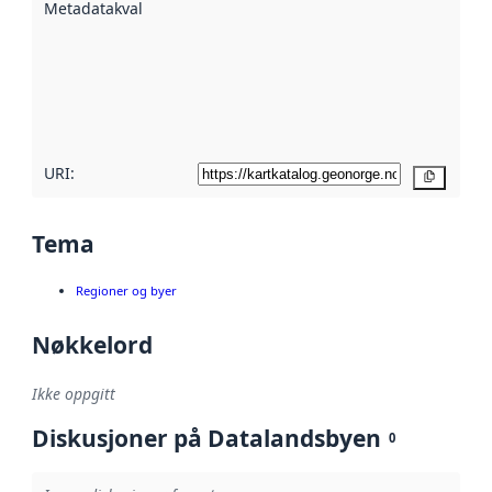
Metadatakvalitet
:
hjelp
avmetadata.
Les mer om
metadatakvalitet
her
URI:
Kopier
Tema
Regioner og byer
Nøkkelord
Ikke oppgitt
Diskusjoner på Datalandsbyen
0