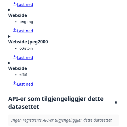
Last ned
Webside
png
png
Last ned
Webside Jpeg2000
octet
bin
Last ned
Webside
tiff
tif
Last ned
API-er som tilgjengeliggjør dette
0
datasettet
Ingen registrerte API-er tilgjengeliggjør dette datasettet.