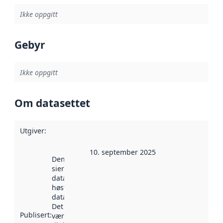
Ikke oppgitt
Gebyr
Ikke oppgitt
Om datasettet
Utgiver
:
10. september 2025
Denne datoen
sier når
datasettet ble
høstet av
data.norge.no.
Det kan ha
Publisert
:
vært