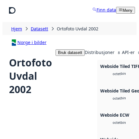
Hopp til hovedinnhold
Finn data
Meny
Hjem
Datasett
Ortofoto Uvdal 2002
Norge i bilder
Distribusjoner
API-er
Bruk datasett
8
Ortofoto
Webside Tiled TIF
Uvdal
bin
octet
2002
Webside Tiled Ge
bin
octet
Webside ECW
bin
octet