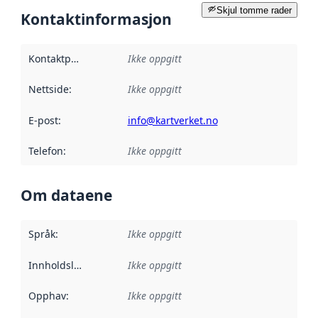
Skjul tomme rader
Kontaktinformasjon
Kontaktpunkt
:
Ikke oppgitt
Nettside
:
Ikke oppgitt
E-post
:
info@kartverket.no
Telefon
:
Ikke oppgitt
Om dataene
Språk
:
Ikke oppgitt
Innholdsleverandører
Ikke oppgitt
:
Opphav
:
Ikke oppgitt