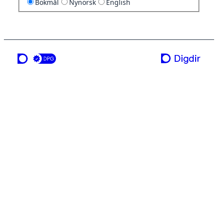
Bokmål
Nynorsk
English
en tjeneste fra