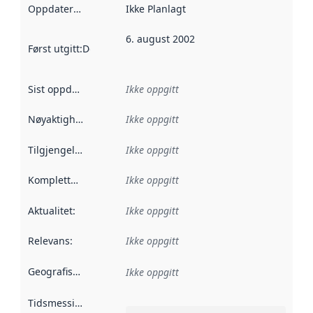
Oppdateringsfrekvens
Ikke Planlagt
:
6. august 2002
Først utgitt
:
Denne datoen sier når dataene i dette datasettet 
Sist oppdatert
:
Ikke oppgitt
Nøyaktighet
:
Ikke oppgitt
Tilgjengelighet
:
Ikke oppgitt
Kompletthet
:
Ikke oppgitt
Aktualitet
:
Ikke oppgitt
Relevans
:
Ikke oppgitt
Geografisk avgrensning
:
Ikke oppgitt
Tidsmessig avgrensning
: