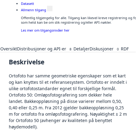
Datasett
Allmenn tilgang
Offentlig tilgjengelig for alle. Tilgang kan likevel kreve registrering og
som helst kan be om slik registrering og/eller API-nøkler.
Les mer om tilgangsnivåer her
Oversikt
Distribusjoner og API-er
Detaljer
Diskusjoner
RDF
8
0
Beskrivelse
Ortofoto har samme geometriske egenskaper som et kart
og kan knyttes til et referansesystem. Ortofoto er inndelt i
ulike ortofotostandarder egnet til forskjellige formål.
Ortofoto 50: Omløpsfotografering som dekker hele
landet. Bakkeoppløsning på disse varierer mellom 0,50,
0,40 eller 0,25 m. Fra 2012 gjelder bakkeoppløsning 0,25
m for ortofoto fra omløpsfotografering. Nøyaktighet ± 2 m
for Ortofoto 50 (avhenger av kvaliteten på benyttet
høydemodell).