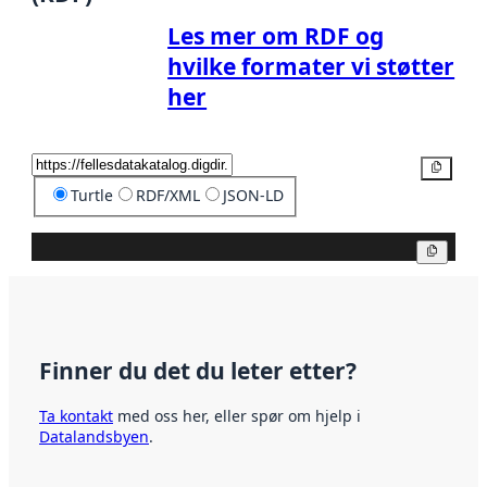
Les mer om RDF og
hvilke formater vi støtter
her
Kopier
Turtle
RDF/XML
JSON-LD
Kopier
Finner du det du leter etter?
Ta kontakt
med oss her, eller spør om hjelp i
Datalandsbyen
.