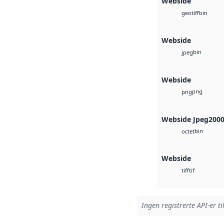
Webside
bin
geotiff
Webside
bin
jpeg
Webside
png
png
Webside Jpeg200
bin
octet
Webside
tif
tiff
Ingen registrerte API-er ti