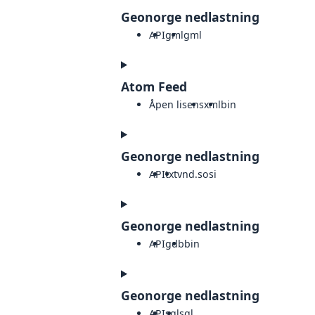
Geonorge nedlastning
API
gml
gml
Atom Feed
Åpen lisens
xml
bin
Geonorge nedlastning
API
txt
vnd.sosi
Geonorge nedlastning
API
gdb
bin
Geonorge nedlastning
API
sql
sql