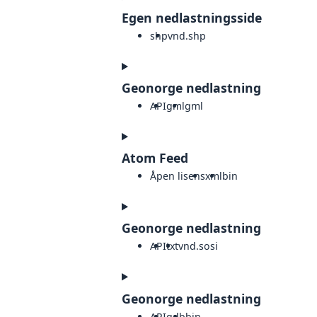
Egen nedlastningsside
shp
vnd.shp
Geonorge nedlastning
API
gml
gml
Atom Feed
Åpen lisens
xml
bin
Geonorge nedlastning
API
txt
vnd.sosi
Geonorge nedlastning
API
gdb
bin