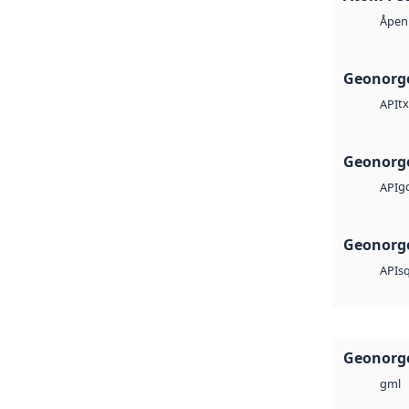
Åpen 
Geonorge
tx
API
Geonorge
g
API
Geonorge
sq
API
Geonorge
gml