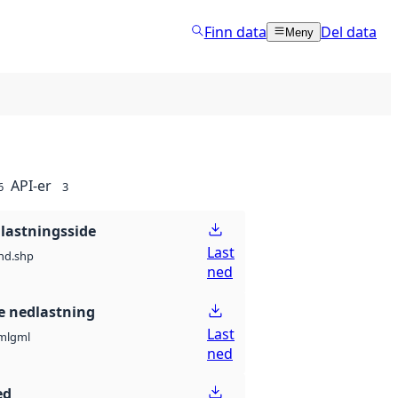
Finn data
Del data
Meny
API-er
6
3
lastningsside
Last
nd.shp
ned
 nedlastning
Last
ml
gml
ned
ed