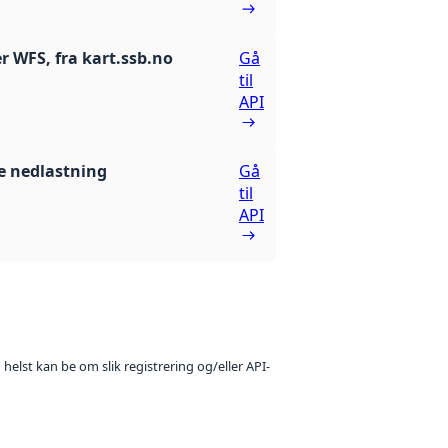
r WFS, fra kart.ssb.no
Gå
til
API
 nedlastning
Gå
til
API
 helst kan be om slik registrering og/eller API-