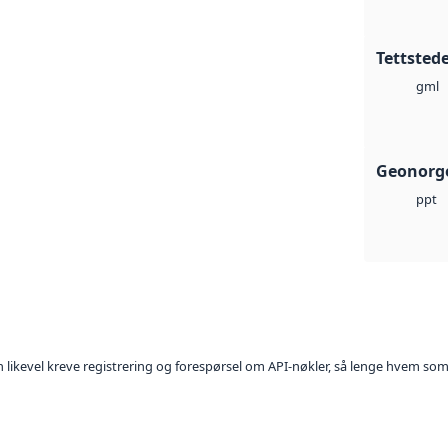
Tettstede
gml
Geonorge
ppt
kan likevel kreve registrering og forespørsel om API-nøkler, så lenge hvem som