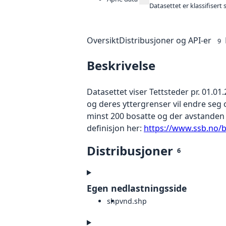
Datasettet er klassifiser
Oversikt
Distribusjoner og API-er
9
Beskrivelse
Datasettet viser Tettsteder pr. 01.0
og deres yttergrenser vil endre seg 
minst 200 bosatte og der avstanden 
definisjon her:
https://www.ssb.no/be
Distribusjoner
6
Egen nedlastningsside
shp
vnd.shp