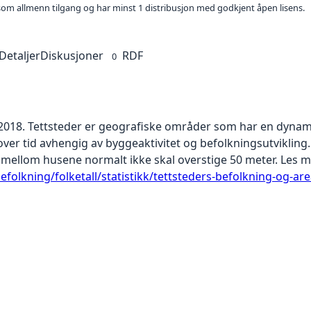
t som allmenn tilgang og har minst 1 distribusjon med godkjent åpen lisens.
Detaljer
Diskusjoner
RDF
0
1.2018. Tettsteder er geografiske områder som har en dynami
over tid avhengig av byggeaktivitet og befolkningsutvikling
mellom husene normalt ikke skal overstige 50 meter. Les m
folkning/folketall/statistikk/tettsteders-befolkning-og-are