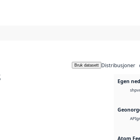
Distribusjoner
Bruk datasett
8
Egen ned
v
shp
Geonorge
g
API
Atom Fe