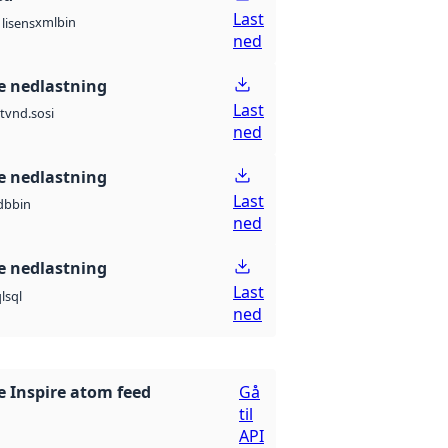
Last
xml
bin
lisens
ned
 nedlastning
Last
t
vnd.sosi
ned
 nedlastning
Last
db
bin
ned
 nedlastning
Last
l
sql
ned
 Inspire atom feed
Gå
til
API