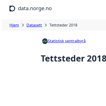
Hopp til hovedinnhold
data.norge.no
Hjem
Datasett
Tettsteder 2018
Statistisk sentralbyrå
Tettsteder 201