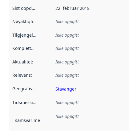
Sist oppdatert
:
22. februar 2018
Nøyaktighet
:
Ikke oppgitt
Tilgjengelighet
:
Ikke oppgitt
Kompletthet
:
Ikke oppgitt
Aktualitet
:
Ikke oppgitt
Relevans
:
Ikke oppgitt
Geografisk avgrensning
:
Stavanger
Tidsmessig avgrensning
Ikke oppgitt
:
Ikke oppgitt
I samsvar med
:
Referanse til en implementasjonsregel eller a