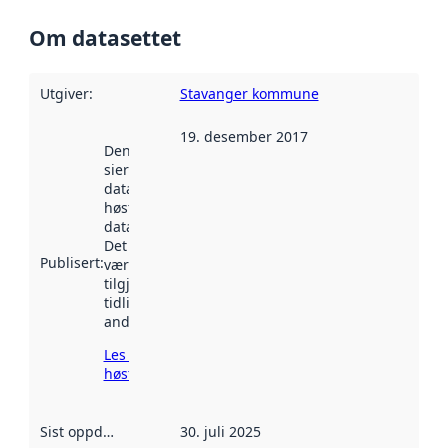
Om datasettet
Utgiver
:
Stavanger kommune
19. desember 2017
Denne datoen
sier når
datasettet ble
høstet av
data.norge.no.
Det kan ha
Publisert
:
vært
tilgjengelig
tidligere
andre steder.
Les mer om
høsting her
Sist oppdatert
:
30. juli 2025