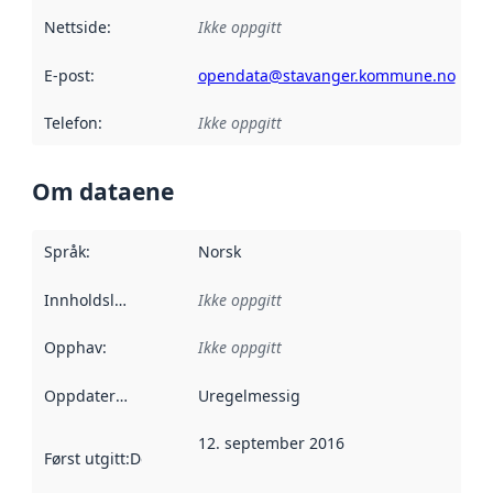
Nettside
:
Ikke oppgitt
E-post
:
opendata@stavanger.kommune.no
Telefon
:
Ikke oppgitt
Om dataene
Språk
:
Norsk
Innholdsleverandører
Ikke oppgitt
:
Opphav
:
Ikke oppgitt
Oppdateringsfrekvens
Uregelmessig
:
12. september 2016
Først utgitt
:
Denne datoen sier når dataene i dette datasettet 