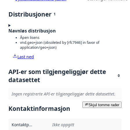
Distribusjoner
1
Navnløs distribusjon
Åpen lisens
vnd.geo+json (obsoleted by [rfc7946] in favor of
application/geo+json)
Last ned
API-er som tilgjengeliggjør dette
0
datasettet
Ingen registrerte API-er tilgjengeliggjør dette datasettet.
Skjul tomme rader
Kontaktinformasjon
Kontaktpunkt
:
Ikke oppgitt