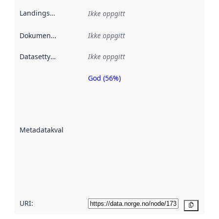
Landingsside
:
Ikke oppgitt
Dokumentasjon
:
Ikke oppgitt
Datasettype
:
Ikke oppgitt
God (56%)
Metadatakvalitet
er en indikator
på hvor godt
datasettene er
beskrevet ved
Metadatakvalitet
:
hjelp
avmetadata.
Les mer om
metadatakvalitet
her
URI:
Kopier