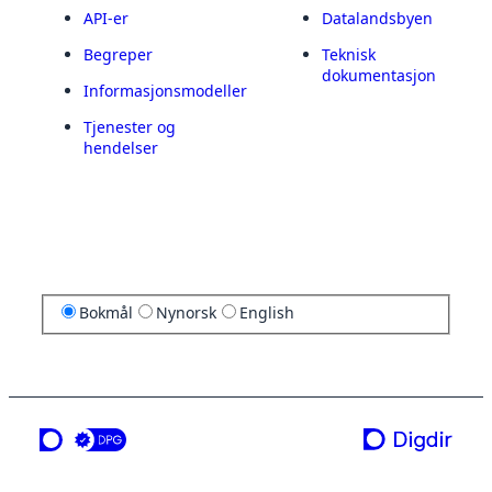
API-er
Datalandsbyen
Begreper
Teknisk
dokumentasjon
Informasjonsmodeller
Tjenester og
hendelser
Bokmål
Nynorsk
English
en tjeneste fra