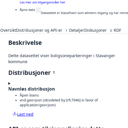
Les mer om tilgangsnivåer her
Åpne data
Datasettet er klassifisert som allmenn tilgang og har mins
Oversikt
Distribusjoner og API-er
Detaljer
Diskusjoner
RDF
1
0
Beskrivelse
Dette datasettet viser boligsoneparkeringer i Stavanger
kommune
Distribusjoner
1
Navnløs distribusjon
Åpen lisens
vnd.geo+json (obsoleted by [rfc7946] in favor of
application/geo+json)
Last ned