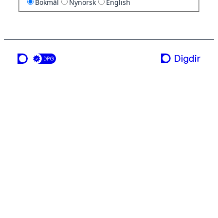
Bokmål
Nynorsk
English
en tjeneste fra