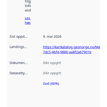
tilgjengelig
tidligere
andre steder.
Les mer om
høsting her
Sist oppdatert
:
9. mai 2026
Landingsside
:
https://kartkatalog.geonorge.no/Metad
7dc5-4bf4-9886-aa8f2a67901b
Dokumentasjon
:
Ikke oppgitt
Datasettype
:
Ikke oppgitt
God (60%)
Metadatakvalitet
er en indikator
på hvor godt
datasettene er
beskrevet ved