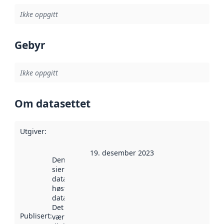
Ikke oppgitt
Gebyr
Ikke oppgitt
Om datasettet
Utgiver
:
19. desember 2023
Denne datoen
sier når
datasettet ble
høstet av
data.norge.no.
Det kan ha
Publisert
:
vært