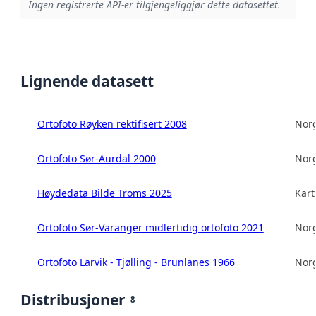
Ingen registrerte API-er tilgjengeliggjør dette datasettet.
Lignende datasett
Ortofoto Røyken rektifisert 2008
Norg
Ortofoto Sør-Aurdal 2000
Norg
Høydedata Bilde Troms 2025
Kart
Ortofoto Sør-Varanger midlertidig ortofoto 2021
Norg
Ortofoto Larvik - Tjølling - Brunlanes 1966
Norg
Distribusjoner
8