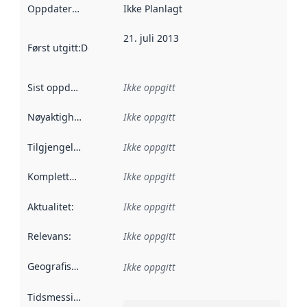
Oppdateringsfrekvens
Ikke Planlagt
:
21. juli 2013
Først utgitt
:
Denne datoen sier når dataene i dette datasettet 
Sist oppdatert
:
Ikke oppgitt
Nøyaktighet
:
Ikke oppgitt
Tilgjengelighet
:
Ikke oppgitt
Kompletthet
:
Ikke oppgitt
Aktualitet
:
Ikke oppgitt
Relevans
:
Ikke oppgitt
Geografisk avgrensning
:
Ikke oppgitt
Tidsmessig avgrensning
: