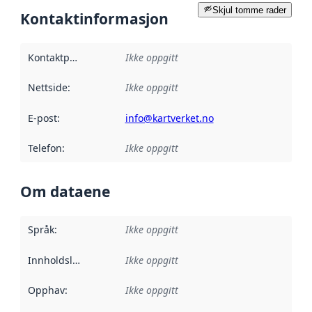
Skjul tomme rader
Kontaktinformasjon
Kontaktpunkt
:
Ikke oppgitt
Nettside
:
Ikke oppgitt
E-post
:
info@kartverket.no
Telefon
:
Ikke oppgitt
Om dataene
Språk
:
Ikke oppgitt
Innholdsleverandører
Ikke oppgitt
:
Opphav
:
Ikke oppgitt