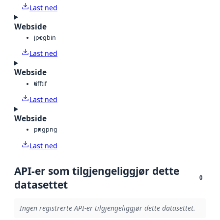
Last ned
Webside
jpeg
bin
Last ned
Webside
tiff
tif
Last ned
Webside
png
png
Last ned
API-er som tilgjengeliggjør dette
0
datasettet
Ingen registrerte API-er tilgjengeliggjør dette datasettet.