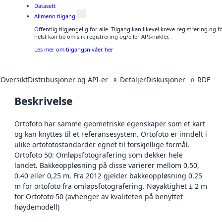
Datasett
Allmenn tilgang
Offentlig tilgjengelig for alle. Tilgang kan likevel kreve registrering o
helst kan be om slik registrering og/eller API-nøkler.
Les mer om tilgangsnivåer her
Oversikt
Distribusjoner og API-er
Detaljer
Diskusjoner
RDF
8
0
Beskrivelse
Ortofoto har samme geometriske egenskaper som et kart
og kan knyttes til et referansesystem. Ortofoto er inndelt i
ulike ortofotostandarder egnet til forskjellige formål.
Ortofoto 50: Omløpsfotografering som dekker hele
landet. Bakkeoppløsning på disse varierer mellom 0,50,
0,40 eller 0,25 m. Fra 2012 gjelder bakkeoppløsning 0,25
m for ortofoto fra omløpsfotografering. Nøyaktighet ± 2 m
for Ortofoto 50 (avhenger av kvaliteten på benyttet
høydemodell)