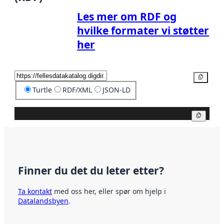
Les mer om RDF og
hvilke formater vi støtter
her
Kopier
Turtle
RDF/XML
JSON-LD
Kopier
Finner du det du leter etter?
Ta kontakt
med oss her, eller spør om hjelp i
Datalandsbyen
.