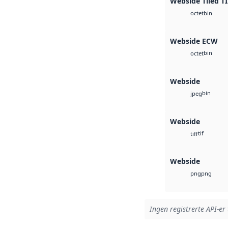
Webside Tiled T
bin
octet
Webside ECW
bin
octet
Webside
bin
jpeg
Webside
tif
tiff
Webside
png
png
Ingen registrerte API-er 