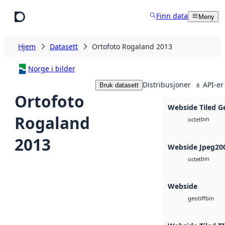
Hopp til hovedinnhold
Finn data
Meny
Hjem
Datasett
Ortofoto Rogaland 2013
Norge i bilder
Distribusjoner
API-er
Bruk datasett
8
Ortofoto
Webside Tiled G
Rogaland
bin
octet
2013
Webside Jpeg20
bin
octet
Webside
bin
geotiff