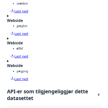
octet
bin
Last ned
Webside
jpeg
bin
Last ned
Webside
tiff
tif
Last ned
Webside
png
png
Last ned
API-er som tilgjengeliggjør dette
0
datasettet