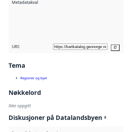
Metadatakvalitet
:
hjelp
avmetadata.
Les mer om
metadatakvalitet
her
URI:
Kopier
Tema
Regioner og byer
Nøkkelord
Ikke oppgitt
Diskusjoner på Datalandsbyen
0