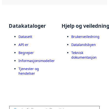
Datakataloger
Hjelp og veilednin
Datasett
Brukerveiledning
API-er
Datalandsbyen
Begreper
Teknisk
dokumentasjon
Informasjonsmodeller
Tjenester og
hendelser