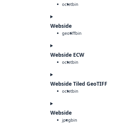
octet
bin
Webside
geotiff
bin
Webside ECW
octet
bin
Webside Tiled GeoTIFF
octet
bin
Webside
jpeg
bin