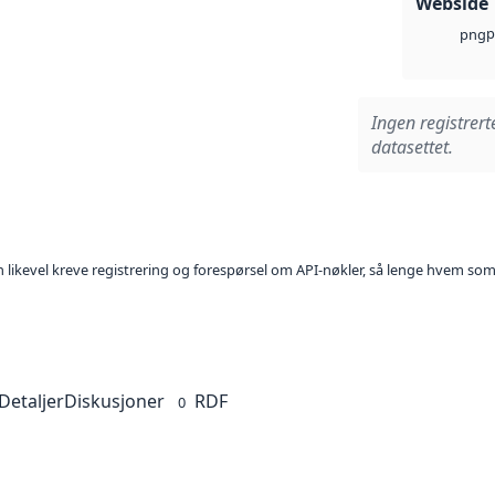
Webside
p
png
Ingen registrert
datasettet.
kan likevel kreve registrering og forespørsel om API-nøkler, så lenge hvem som
Detaljer
Diskusjoner
RDF
0