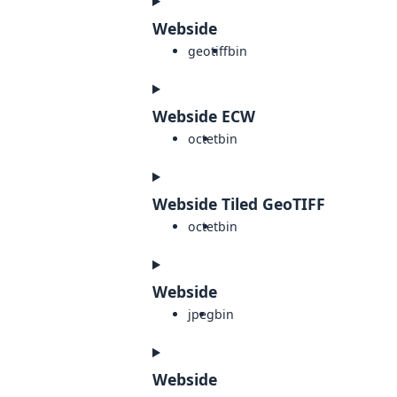
Webside
geotiff
bin
Webside ECW
octet
bin
Webside Tiled GeoTIFF
octet
bin
Webside
jpeg
bin
Webside