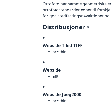
Ortofoto har samme geometriske egen
ortofotostandarder egnet til forskj
for god stedfestingsnøyaktighet og 
Distribusjoner
8
Webside Tiled TIFF
octet
bin
Webside
tiff
tif
Webside Jpeg2000
octet
bin