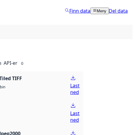
Finn data
Del data
Meny
API-er
8
0
Tiled TIFF
Last
bin
ned
Last
ned
Jpeg2000