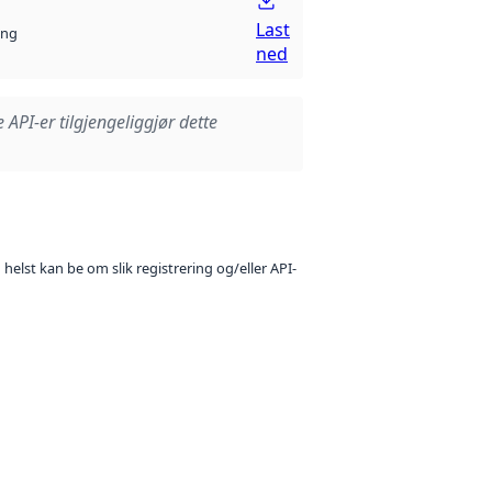
Last
ng
ned
e API-er tilgjengeliggjør dette
 helst kan be om slik registrering og/eller API-