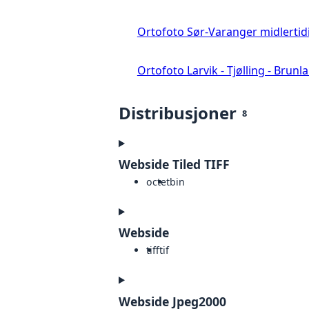
Ortofoto Sør-Varanger midlertid
Ortofoto Larvik - Tjølling - Brunl
Distribusjoner
8
Webside Tiled TIFF
octet
bin
Webside
tiff
tif
Webside Jpeg2000