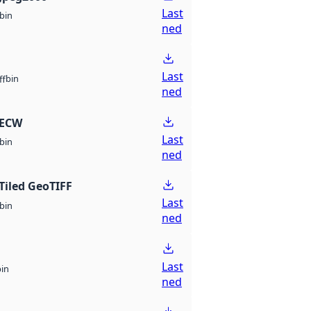
Last
bin
ned
Last
bin
ff
ned
 ECW
Last
bin
ned
Tiled GeoTIFF
Last
bin
ned
Last
bin
ned