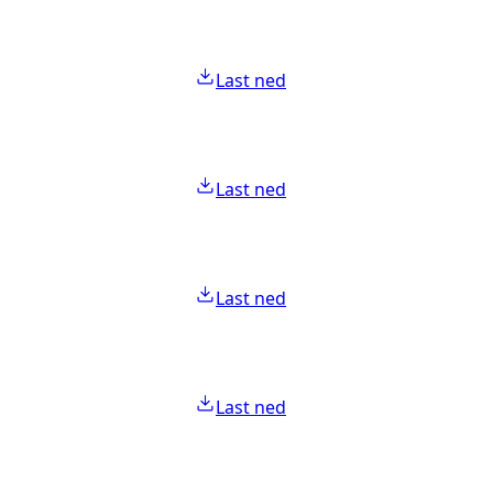
Last ned
Last ned
Last ned
Last ned