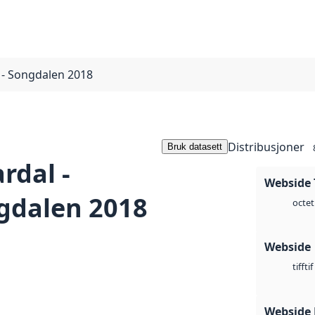
 - Songdalen 2018
Distribusjoner
Bruk datasett
rdal -
Webside 
gdalen 2018
octet
Webside
tif
tiff
Webside 