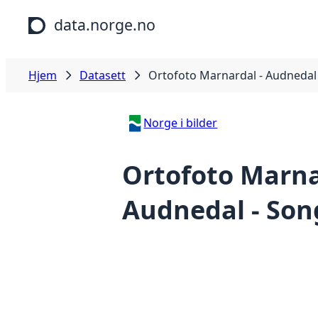
Hopp til hovedinnhold
data.norge.no
Hjem
Datasett
Ortofoto Marnardal - Audnedal
Norge i bilder
Ortofoto Marna
Audnedal - Son