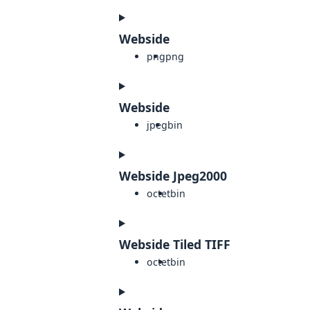
Webside
png
png
Webside
jpeg
bin
Webside Jpeg2000
octet
bin
Webside Tiled TIFF
octet
bin