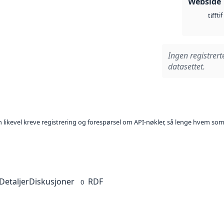
Webside
tif
tiff
Ingen registrert
datasettet.
kan likevel kreve registrering og forespørsel om API-nøkler, så lenge hvem som
Detaljer
Diskusjoner
RDF
0