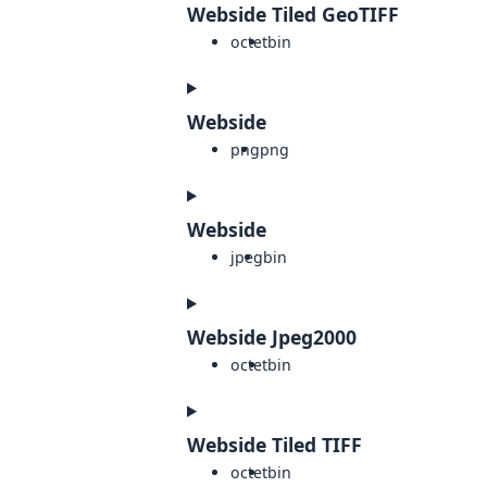
Webside Tiled GeoTIFF
octet
bin
Webside
png
png
Webside
jpeg
bin
Webside Jpeg2000
octet
bin
Webside Tiled TIFF
octet
bin