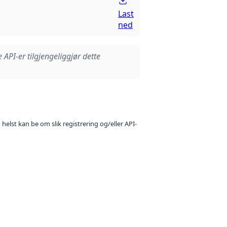
Last
ned
e API-er tilgjengeliggjør dette
 helst kan be om slik registrering og/eller API-