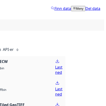
Finn data
Del data
Meny
API-er
8
0
 ECW
Last
bin
ned
Last
bin
ff
ned
Tiled GeoTIFF