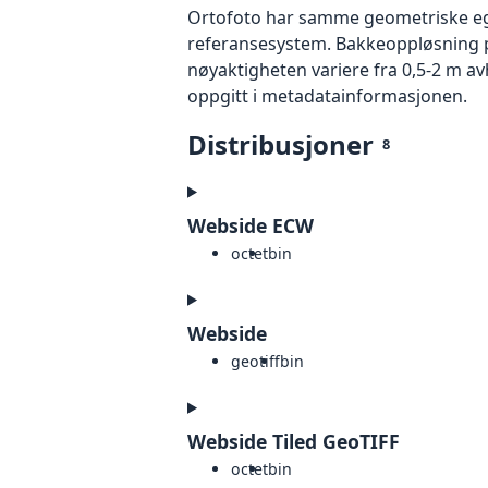
Ortofoto har samme geometriske egen
referansesystem. Bakkeoppløsning på
nøyaktigheten variere fra 0,5-2 m a
oppgitt i metadatainformasjonen.
Distribusjoner
8
Webside ECW
octet
bin
Webside
geotiff
bin
Webside Tiled GeoTIFF
octet
bin