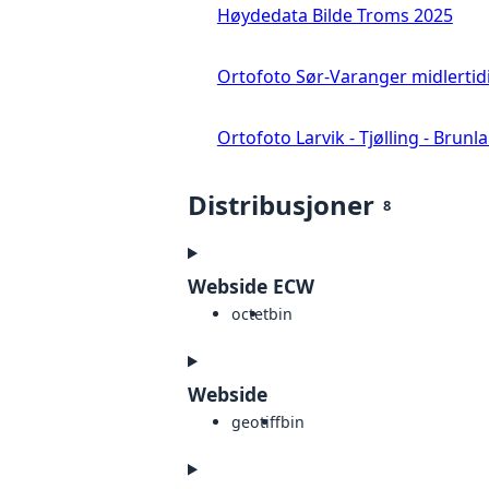
Høydedata Bilde Troms 2025
Ortofoto Sør-Varanger midlertid
Ortofoto Larvik - Tjølling - Brunl
Distribusjoner
8
Webside ECW
octet
bin
Webside
geotiff
bin