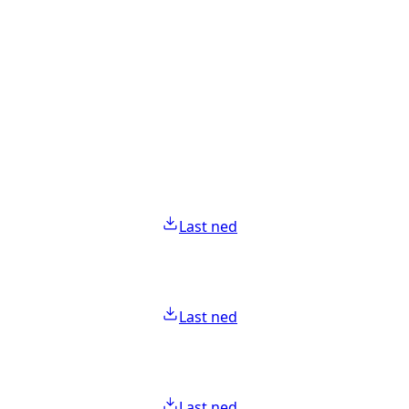
Last ned
Last ned
Last ned