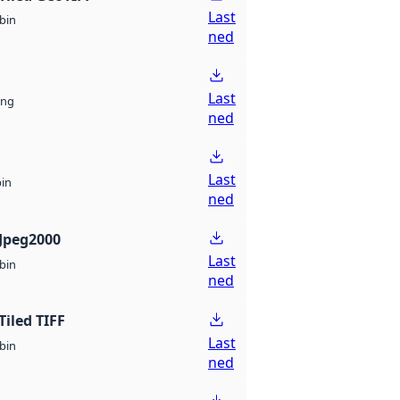
Last
bin
ned
Last
ng
ned
Last
bin
ned
Jpeg2000
Last
bin
ned
Tiled TIFF
Last
bin
ned