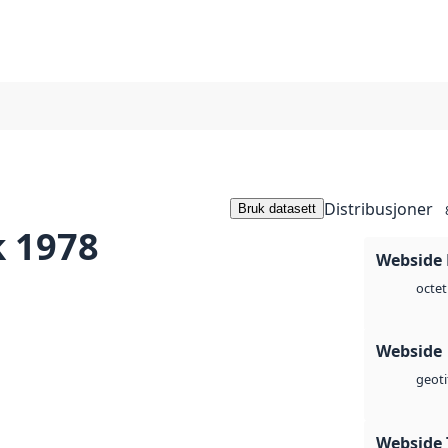
Distribusjoner
Bruk datasett
k 1978
Webside
octet
Webside
geoti
Webside 