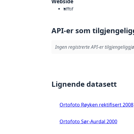
Webside
tiff
tif
API-er som tilgjengelig
Ingen registrerte API-er tilgjengeliggjø
Lignende datasett
Ortofoto Røyken rektifisert 2008
Ortofoto Sør-Aurdal 2000