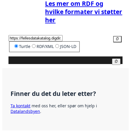
Les mer om RDF og
hvilke formater vi støtter
her
Kopier
Turtle
RDF/XML
JSON-LD
Kopier
Finner du det du leter etter?
Ta kontakt
med oss her, eller spør om hjelp i
Datalandsbyen
.