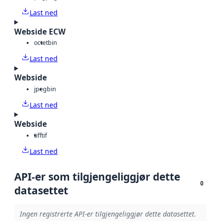
Last ned
Webside ECW
octet
bin
Last ned
Webside
jpeg
bin
Last ned
Webside
tiff
tif
Last ned
API-er som tilgjengeliggjør dette
0
datasettet
Ingen registrerte API-er tilgjengeliggjør dette datasettet.