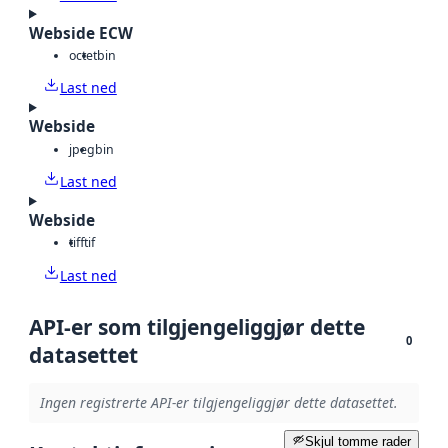
Webside ECW
octet
bin
Last ned
Webside
jpeg
bin
Last ned
Webside
tiff
tif
Last ned
API-er som tilgjengeliggjør dette
0
datasettet
Ingen registrerte API-er tilgjengeliggjør dette datasettet.
Skjul tomme rader