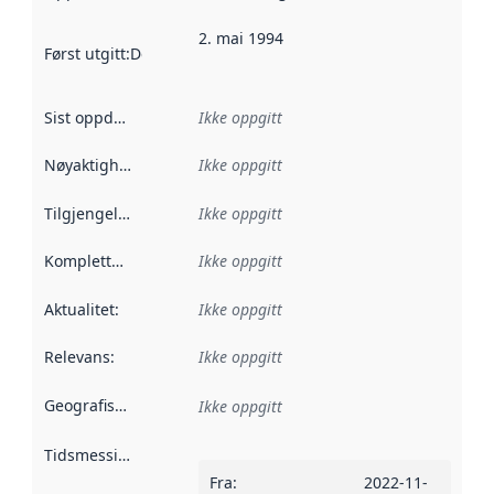
2. mai 1994
Først utgitt
:
Denne datoen sier når dataene i dette datasettet 
Sist oppdatert
:
Ikke oppgitt
Nøyaktighet
:
Ikke oppgitt
Tilgjengelighet
:
Ikke oppgitt
Kompletthet
:
Ikke oppgitt
Aktualitet
:
Ikke oppgitt
Relevans
:
Ikke oppgitt
Geografisk avgrensning
:
Ikke oppgitt
Tidsmessig avgrensning
:
Fra
:
2022-11-