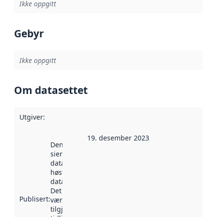
Ikke oppgitt
Gebyr
Ikke oppgitt
Om datasettet
Utgiver
:
19. desember 2023
Denne datoen
sier når
datasettet ble
høstet av
data.norge.no.
Det kan ha
Publisert
:
vært
tilgjengelig