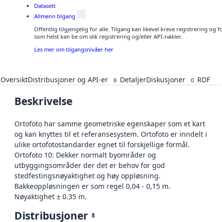
Datasett
Allmenn tilgang
Offentlig tilgjengelig for alle. Tilgang kan likevel kreve registrering og
som helst kan be om slik registrering og/eller API-nøkler.
Les mer om tilgangsnivåer her
Oversikt
Distribusjoner og API-er
Detaljer
Diskusjoner
RDF
8
0
Beskrivelse
Ortofoto har samme geometriske egenskaper som et kart
og kan knyttes til et referansesystem. Ortofoto er inndelt i
ulike ortofotostandarder egnet til forskjellige formål.
Ortofoto 10: Dekker normalt byområder og
utbyggingsområder der det er behov for god
stedfestingsnøyaktighet og høy oppløsning.
Bakkeoppløsningen er som regel 0,04 - 0,15 m.
Nøyaktighet ± 0.35 m.
Distribusjoner
8