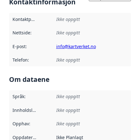
Kontaktinformasjon
Kontaktpunkt
:
Ikke oppgitt
Nettside
:
Ikke oppgitt
E-post
:
info@kartverket.no
Telefon
:
Ikke oppgitt
Om dataene
Språk
:
Ikke oppgitt
Innholdsleverandører
Ikke oppgitt
:
Opphav
:
Ikke oppgitt
Oppdateringsfrekvens
Ikke Planlagt
: