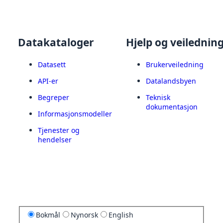
Datakataloger
Hjelp og veilednin
Datasett
Brukerveiledning
API-er
Datalandsbyen
Begreper
Teknisk
dokumentasjon
Informasjonsmodeller
Tjenester og
hendelser
Bokmål
Nynorsk
English