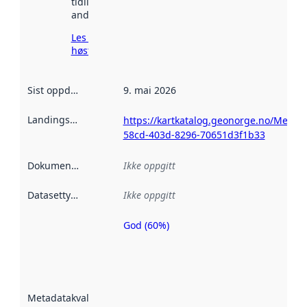
tidligere
andre steder.
Les mer om
høsting her
Sist oppdatert
:
9. mai 2026
Landingsside
:
https://kartkatalog.geonorge.no/Metad
58cd-403d-8296-70651d3f1b33
Dokumentasjon
:
Ikke oppgitt
Datasettype
:
Ikke oppgitt
God (60%)
Metadatakvalitet
er en indikator
på hvor godt
datasettene er
beskrevet ved
Metadatakvalitet
:
hjelp