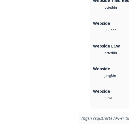
Webside Tiled Ge
bin
octet
Webside
png
png
Webside ECW
bin
octet
Webside
bin
jpeg
Webside
tif
tiff
Ingen registrerte API-er ti