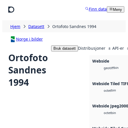
Hopp til hovedinnhold
Finn data
Meny
Hjem
Datasett
Ortofoto Sandnes 1994
Norge i bilder
Distribusjoner
API-er
Bruk datasett
8
Ortofoto
Webside
Sandnes
bin
geotiff
1994
Webside Tiled TIF
bin
octet
Webside Jpeg200
bin
octet