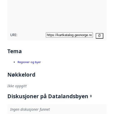
avmetadata.
Les mer om
metadatakvalitet
her
URI:
Kopier
Tema
Regioner og byer
Nøkkelord
Ikke oppgitt
Diskusjoner på Datalandsbyen
0
Ingen diskusjoner funnet