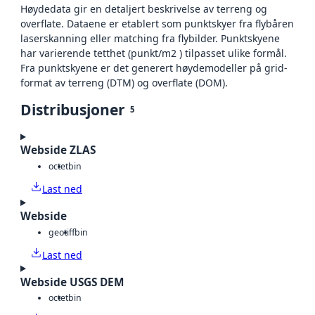
Høydedata gir en detaljert beskrivelse av terreng og
overflate. Dataene er etablert som punktskyer fra flybåren
laserskanning eller matching fra flybilder. Punktskyene
har varierende tetthet (punkt/m2 ) tilpasset ulike formål.
Fra punktskyene er det generert høydemodeller på grid-
format av terreng (DTM) og overflate (DOM).
Distribusjoner
5
Webside ZLAS
octet
bin
Last ned
Webside
geotiff
bin
Last ned
Webside USGS DEM
octet
bin