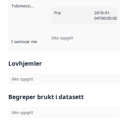
Tidsmessig avgrensning
:
Fra
:
2018-01-
04T00:00:00Z
Ikke oppgitt
I samsvar med
:
Referanse til en implementasjonsregel eller a
Lovhjemler
Ikke oppgitt
Begreper brukt i datasett
Ikke oppgitt