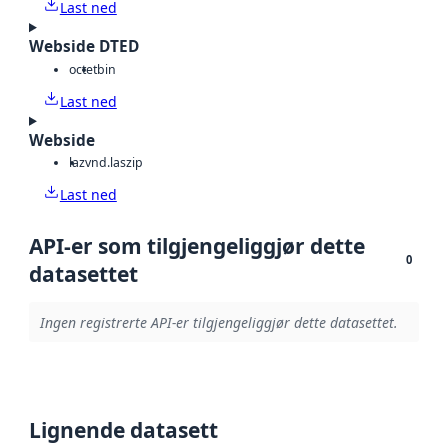
Last ned
Webside DTED
octet
bin
Last ned
Webside
laz
vnd.laszip
Last ned
API-er som tilgjengeliggjør dette
0
datasettet
Ingen registrerte API-er tilgjengeliggjør dette datasettet.
Lignende datasett