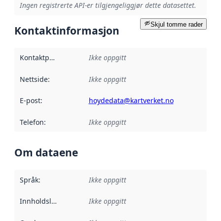
Ingen registrerte API-er tilgjengeliggjør dette datasettet.
Skjul tomme rader
Kontaktinformasjon
Kontaktpunkt
:
Ikke oppgitt
Nettside
:
Ikke oppgitt
E-post
:
hoydedata@kartverket.no
Telefon
:
Ikke oppgitt
Om dataene
Språk
:
Ikke oppgitt
Innholdsleverandører
Ikke oppgitt
: