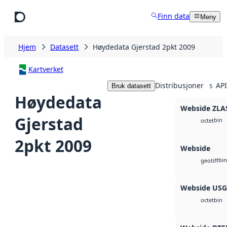
Hopp til hovedinnhold
Finn data
Meny
Hjem
Datasett
Høydedata Gjerstad 2pkt 2009
Kartverket
Distribusjoner
API
Bruk datasett
5
Høydedata
Webside ZLA
Gjerstad
bin
octet
2pkt 2009
Webside
bin
geotiff
Webside US
bin
octet