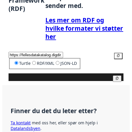
Framework
sender med.
(RDF)
Les mer om RDF og
hvilke formater vi støtter
her
Kopier
Turtle
RDF/XML
JSON-LD
Kopier
Finner du det du leter etter?
Ta kontakt
med oss her, eller spør om hjelp i
Datalandsbyen
.