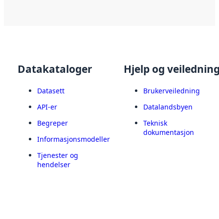
Datakataloger
Hjelp og veilednin
Datasett
Brukerveiledning
API-er
Datalandsbyen
Begreper
Teknisk
dokumentasjon
Informasjonsmodeller
Tjenester og
hendelser