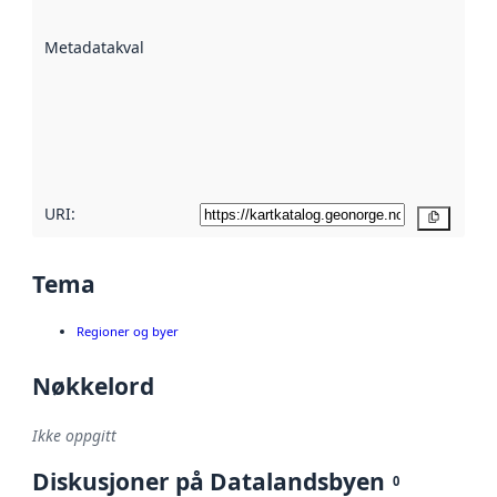
datasettene er
beskrevet ved
Metadatakvalitet
:
hjelp
avmetadata.
Les mer om
metadatakvalitet
her
URI:
Kopier
Tema
Regioner og byer
Nøkkelord
Ikke oppgitt
Diskusjoner på Datalandsbyen
0