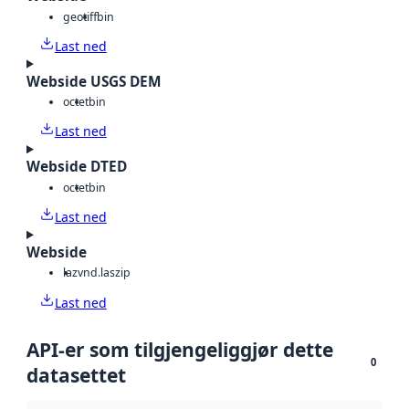
geotiff
bin
Last ned
Webside USGS DEM
octet
bin
Last ned
Webside DTED
octet
bin
Last ned
Webside
laz
vnd.laszip
Last ned
API-er som tilgjengeliggjør dette
0
datasettet