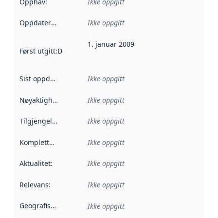
Opphav
:
Ikke oppgitt
Oppdateringsfrekvens
Ikke oppgitt
:
1. januar 2009
Først utgitt
:
Denne datoen sier når dataene i dette datasettet 
Sist oppdatert
:
Ikke oppgitt
Nøyaktighet
:
Ikke oppgitt
Tilgjengelighet
:
Ikke oppgitt
Kompletthet
:
Ikke oppgitt
Aktualitet
:
Ikke oppgitt
Relevans
:
Ikke oppgitt
Geografisk avgrensning
:
Ikke oppgitt