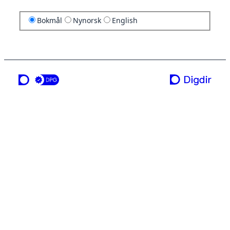
Bokmål
Nynorsk
English
en tjeneste fra