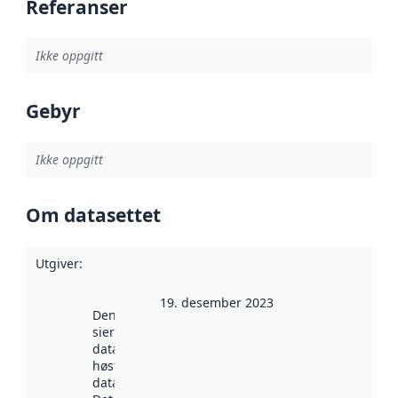
Referanser
Ikke oppgitt
Gebyr
Ikke oppgitt
Om datasettet
Utgiver
:
19. desember 2023
Denne datoen
sier når
datasettet ble
høstet av
data.norge.no.