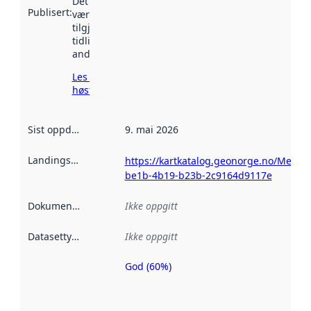
Det kan ha
Publisert
:
vært
tilgjengelig
tidligere
andre steder.
Les mer om
høsting her
Sist oppdatert
:
9. mai 2026
Landingsside
:
https://kartkatalog.geonorge.no/Metad
be1b-4b19-b23b-2c9164d9117e
Dokumentasjon
:
Ikke oppgitt
Datasettype
:
Ikke oppgitt
God (60%)
Metadatakvalitet
er en indikator
på hvor godt