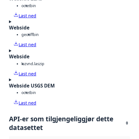
octet
bin
Last ned
Webside
geotiff
bin
Last ned
Webside
laz
vnd.laszip
Last ned
Webside USGS DEM
octet
bin
Last ned
API-er som tilgjengeliggjør dette
0
datasettet