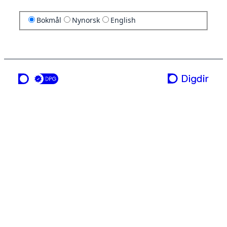
Bokmål
Nynorsk
English
en tjeneste fra