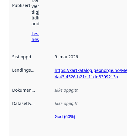
Det kan ha
Publisert
:
vært
tilgjengelig
tidligere
andre steder.
Les mer om
høsting her
Sist oppdatert
:
9. mai 2026
Landingsside
:
https://kartkatalog.geonorge.no/Metad
4a43-4526-b21c-11dd8309213a
Dokumentasjon
:
Ikke oppgitt
Datasettype
:
Ikke oppgitt
God (60%)
Metadatakvalitet
er en indikator
på hvor godt