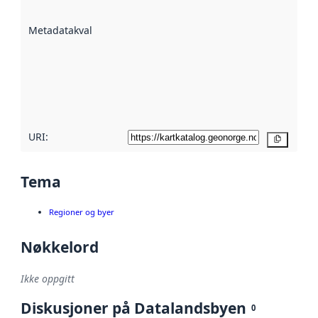
datasettene er
beskrevet ved
Metadatakvalitet
:
hjelp
avmetadata.
Les mer om
metadatakvalitet
her
URI:
Kopier
Tema
Regioner og byer
Nøkkelord
Ikke oppgitt
Diskusjoner på Datalandsbyen
0