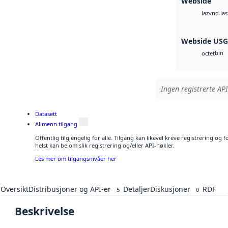
Webside
vnd.las
laz
Webside US
bin
octet
Ingen registrerte API
Datasett
Allmenn tilgang
Offentlig tilgjengelig for alle. Tilgang kan likevel kreve registrering o
helst kan be om slik registrering og/eller API-nøkler.
Les mer om tilgangsnivåer her
Oversikt
Distribusjoner og API-er
Detaljer
Diskusjoner
RDF
5
0
Beskrivelse