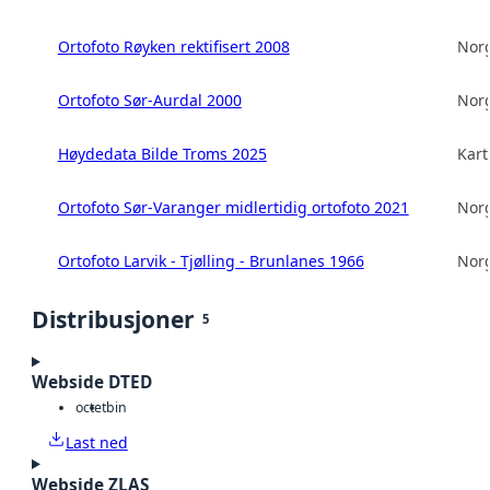
Ortofoto Røyken rektifisert 2008
Norg
Ortofoto Sør-Aurdal 2000
Norg
Høydedata Bilde Troms 2025
Kart
Ortofoto Sør-Varanger midlertidig ortofoto 2021
Norg
Ortofoto Larvik - Tjølling - Brunlanes 1966
Norg
Distribusjoner
5
Webside DTED
octet
bin
Last ned
Webside ZLAS