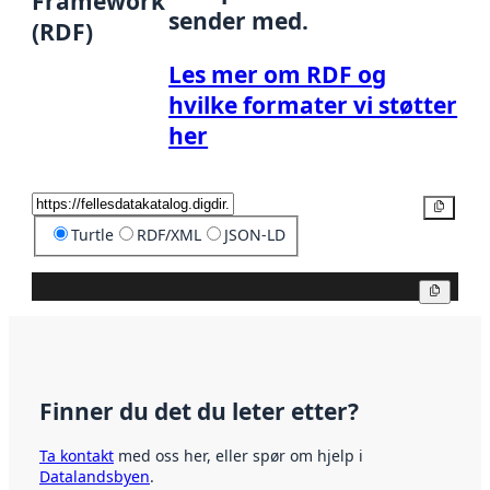
Framework
sender med.
(RDF)
Les mer om RDF og
hvilke formater vi støtter
her
Kopier
Turtle
RDF/XML
JSON-LD
Kopier
Finner du det du leter etter?
Ta kontakt
med oss her, eller spør om hjelp i
Datalandsbyen
.