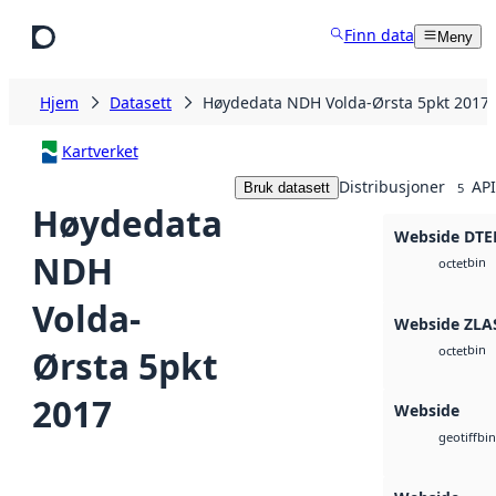
Hopp til hovedinnhold
Finn data
Meny
Hjem
Datasett
Høydedata NDH Volda-Ørsta 5pkt 2017
Kartverket
Distribusjoner
API
Bruk datasett
5
Høydedata
Webside DTE
NDH
bin
octet
Volda-
Webside ZLA
bin
Ørsta 5pkt
octet
2017
Webside
bin
geotiff