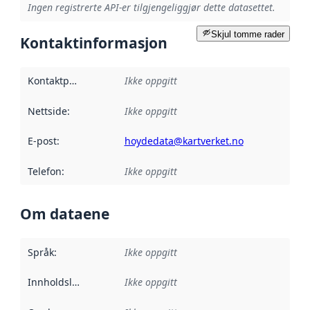
Ingen registrerte API-er tilgjengeliggjør dette datasettet.
Skjul tomme rader
Kontaktinformasjon
Kontaktpunkt
:
Ikke oppgitt
Nettside
:
Ikke oppgitt
E-post
:
hoydedata@kartverket.no
Telefon
:
Ikke oppgitt
Om dataene
Språk
:
Ikke oppgitt
Innholdsleverandører
Ikke oppgitt
: