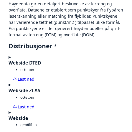
Høydedata gir en detaljert beskrivelse av terreng og
overflate. Dataene er etablert som punktskyer fra flybåren
laserskanning eller matching fra flybilder. Punktskyene
har varierende tetthet (punkt/m2 ) tilpasset ulike formål.
Fra punktskyene er det generert høydemodeller på grid-
format av terreng (DTM) og overflate (DOM).
Distribusjoner
5
Webside DTED
octet
bin
Last ned
Webside ZLAS
octet
bin
Last ned
Webside
geotiff
bin