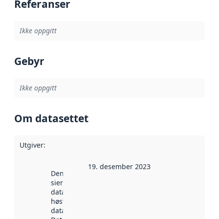
Referanser
Ikke oppgitt
Gebyr
Ikke oppgitt
Om datasettet
Utgiver
:
19. desember 2023
Denne datoen
sier når
datasettet ble
høstet av
data.norge.no.