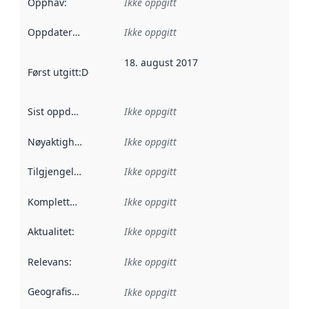
Opphav
:
Ikke oppgitt
Oppdateringsfrekvens
Ikke oppgitt
:
18. august 2017
Først utgitt
:
Denne datoen sier når dataene i dette datasettet 
Sist oppdatert
:
Ikke oppgitt
Nøyaktighet
:
Ikke oppgitt
Tilgjengelighet
:
Ikke oppgitt
Kompletthet
:
Ikke oppgitt
Aktualitet
:
Ikke oppgitt
Relevans
:
Ikke oppgitt
Geografisk avgrensning
:
Ikke oppgitt