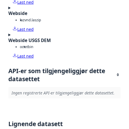
Last ned
Webside
laz
vnd.laszip
Last ned
Webside USGS DEM
octet
bin
Last ned
API-er som tilgjengeliggjør dette
0
datasettet
Ingen registrerte API-er tilgjengeliggjør dette datasettet.
Lignende datasett