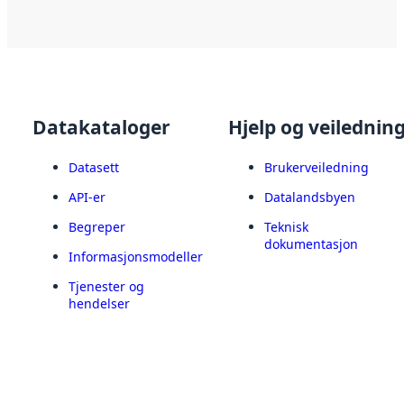
Datakataloger
Hjelp og veilednin
Datasett
Brukerveiledning
API-er
Datalandsbyen
Begreper
Teknisk
dokumentasjon
Informasjonsmodeller
Tjenester og
hendelser