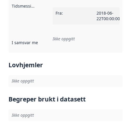
Tidsmessig avgrensning
:
Fra
:
2018-06-
22T00:00:00Z
Ikke oppgitt
I samsvar med
:
Referanse til en implementasjonsregel eller a
Lovhjemler
Ikke oppgitt
Begreper brukt i datasett
Ikke oppgitt