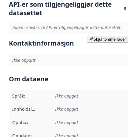
API-er som tilgjengeliggjør dette
0
datasettet
Ingen registrerte API-er tilgjengeliggjør dette datasettet.
Skjul tomme rader
Kontaktinformasjon
Ikke oppgitt
Om dataene
Språk
:
Ikke oppgitt
Innholdsleverandører
Ikke oppgitt
:
Opphav
:
Ikke oppgitt
Oppdateringsfrekvens
Ikke oppgitt
: