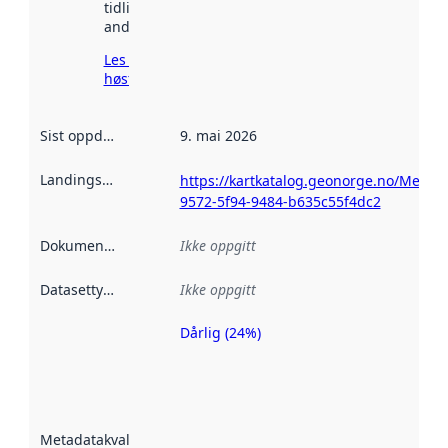
tidligere
andre steder.
Les mer om
høsting her
Sist oppdatert
:
9. mai 2026
Landingsside
:
https://kartkatalog.geonorge.no/Metad
9572-5f94-9484-b635c55f4dc2
Dokumentasjon
:
Ikke oppgitt
Datasettype
:
Ikke oppgitt
Dårlig (24%)
Metadatakvalitet
er en indikator
på hvor godt
datasettene er
beskrevet ved
Metadatakvalitet
:
hjelp