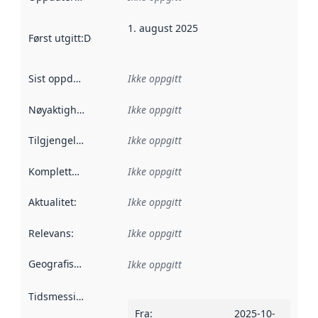
1. august 2025
Først utgitt
:
Denne datoen sier når dataene i dette datasettet 
Sist oppdatert
:
Ikke oppgitt
Nøyaktighet
:
Ikke oppgitt
Tilgjengelighet
:
Ikke oppgitt
Kompletthet
:
Ikke oppgitt
Aktualitet
:
Ikke oppgitt
Relevans
:
Ikke oppgitt
Geografisk avgrensning
:
Ikke oppgitt
Tidsmessig avgrensning
:
Fra
:
2025-10-