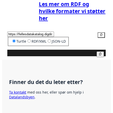
Les mer om RDF og
hvilke formater vi støtter
her
Kopier
Turtle
RDF/XML
JSON-LD
Kopier
Finner du det du leter etter?
Ta kontakt
med oss her, eller spør om hjelp i
Datalandsbyen
.