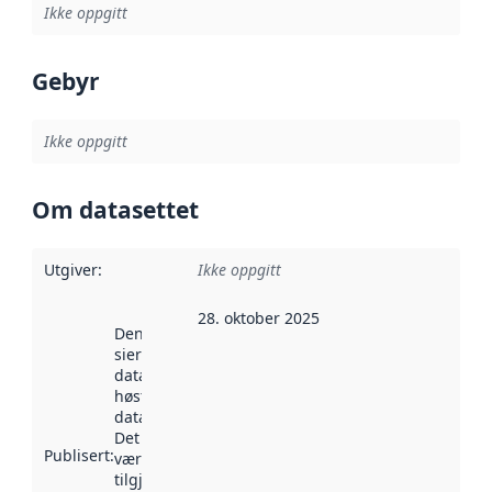
Ikke oppgitt
Gebyr
Ikke oppgitt
Om datasettet
Utgiver
:
Ikke oppgitt
28. oktober 2025
Denne datoen
sier når
datasettet ble
høstet av
data.norge.no.
Det kan ha
Publisert
:
vært
tilgjengelig