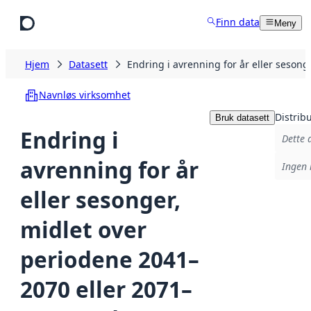
Hopp til hovedinnhold
Finn data
Meny
Hjem
Datasett
Endring i avrenning for år eller seso
Navnløs virksomhet
Distrib
Bruk datasett
Endring i
Dette 
avrenning for år
Ingen 
eller sesonger,
midlet over
periodene 2041–
2070 eller 2071–