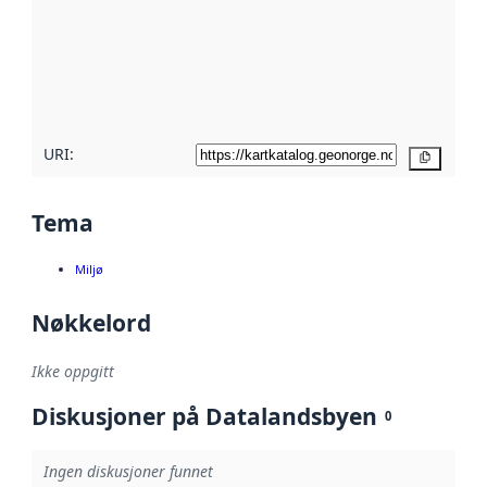
avmetadata.
Les mer om
metadatakvalitet
her
URI:
Kopier
Tema
Miljø
Nøkkelord
Ikke oppgitt
Diskusjoner på Datalandsbyen
0
Ingen diskusjoner funnet