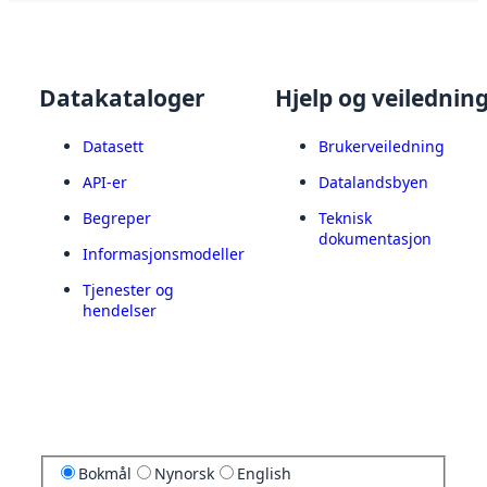
Datakataloger
Hjelp og veilednin
Datasett
Brukerveiledning
API-er
Datalandsbyen
Begreper
Teknisk
dokumentasjon
Informasjonsmodeller
Tjenester og
hendelser
Bokmål
Nynorsk
English