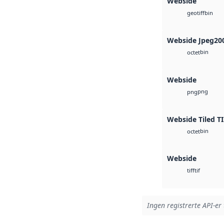
Webside
bin
geotiff
Webside Jpeg20
bin
octet
Webside
png
png
Webside Tiled T
bin
octet
Webside
tif
tiff
Ingen registrerte API-er 