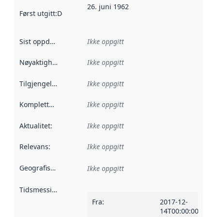
26. juni 1962
Først utgitt
:
Denne datoen sier når dataene i dette datasettet 
Sist oppdatert
:
Ikke oppgitt
Nøyaktighet
:
Ikke oppgitt
Tilgjengelighet
:
Ikke oppgitt
Kompletthet
:
Ikke oppgitt
Aktualitet
:
Ikke oppgitt
Relevans
:
Ikke oppgitt
Geografisk avgrensning
:
Ikke oppgitt
Tidsmessig avgrensning
:
Fra
:
2017-12-
14T00:00:00Z