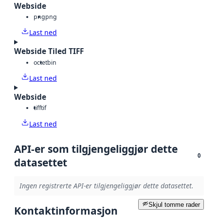
Webside
png
png
Last ned
Webside Tiled TIFF
octet
bin
Last ned
Webside
tiff
tif
Last ned
API-er som tilgjengeliggjør dette
0
datasettet
Ingen registrerte API-er tilgjengeliggjør dette datasettet.
Skjul tomme rader
Kontaktinformasjon