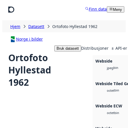
Hopp til hovedinnhold
Finn data
Meny
Hjem
Datasett
Ortofoto Hyllestad 1962
Norge i bilder
Distribusjoner
API-er
Bruk datasett
8
Ortofoto
Webside
Hyllestad
bin
jpeg
1962
Webside Tiled G
bin
octet
Webside ECW
bin
octet