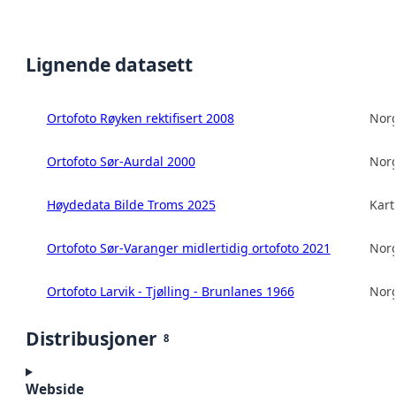
Lignende datasett
Ortofoto Røyken rektifisert 2008
Norg
Ortofoto Sør-Aurdal 2000
Norg
Høydedata Bilde Troms 2025
Kart
Ortofoto Sør-Varanger midlertidig ortofoto 2021
Norg
Ortofoto Larvik - Tjølling - Brunlanes 1966
Norg
Distribusjoner
8
Webside