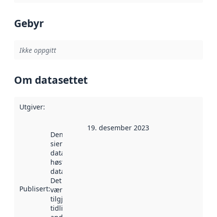
Gebyr
Ikke oppgitt
Om datasettet
Utgiver
:
19. desember 2023
Denne datoen
sier når
datasettet ble
høstet av
data.norge.no.
Det kan ha
Publisert
:
vært
tilgjengelig
tidligere