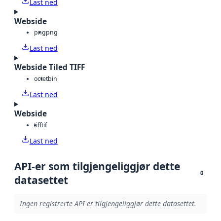
Last ned
Webside
png
png
Last ned
Webside Tiled TIFF
octet
bin
Last ned
Webside
tiff
tif
Last ned
API-er som tilgjengeliggjør dette
0
datasettet
Ingen registrerte API-er tilgjengeliggjør dette datasettet.