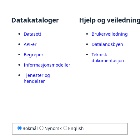
Datakataloger
Hjelp og veilednin
Datasett
Brukerveiledning
API-er
Datalandsbyen
Begreper
Teknisk
dokumentasjon
Informasjonsmodeller
Tjenester og
hendelser
Bokmål
Nynorsk
English