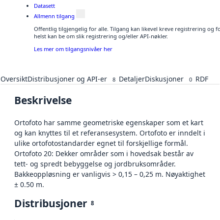
Datasett
Allmenn tilgang
Offentlig tilgjengelig for alle. Tilgang kan likevel kreve registrering o
helst kan be om slik registrering og/eller API-nøkler.
Les mer om tilgangsnivåer her
Oversikt
Distribusjoner og API-er
Detaljer
Diskusjoner
RDF
8
0
Beskrivelse
Ortofoto har samme geometriske egenskaper som et kart
og kan knyttes til et referansesystem. Ortofoto er inndelt i
ulike ortofotostandarder egnet til forskjellige formål.
Ortofoto 20: Dekker områder som i hovedsak består av
tett- og spredt bebyggelse og jordbruksområder.
Bakkeoppløsning er vanligvis > 0,15 – 0,25 m. Nøyaktighet
± 0.50 m.
Distribusjoner
8