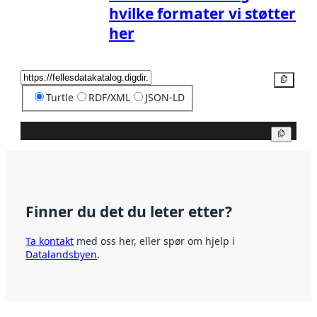
hvilke formater vi støtter
her
Kopier
Turtle
RDF/XML
JSON-LD
Kopier
Finner du det du leter etter?
Ta kontakt
med oss her, eller spør om hjelp i
Datalandsbyen
.