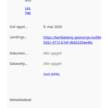
andre steder.
Les mer om
høsting her
Sist oppdatert
:
9. mai 2026
Landingsside
:
https://kartkatalog.geonorge.no/Metad
0d2c-4712-b7ef-4b65235ae46c
Dokumentasjon
:
Ikke oppgitt
Datasettype
:
Ikke oppgitt
God (60%)
Metadatakvalitet
er en indikator
på hvor godt
datasettene er
beskrevet ved
Metadatakvalitet
:
hjelp
avmetadata.