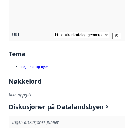
Les mer om
metadatakvalitet
her
URI:
Kopier
Tema
Regioner og byer
Nøkkelord
Ikke oppgitt
Diskusjoner på Datalandsbyen
0
Ingen diskusjoner funnet