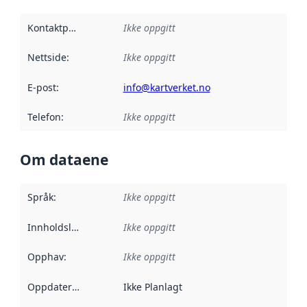
Kontaktpunkt
:
Ikke oppgitt
Nettside
:
Ikke oppgitt
E-post
:
info@kartverket.no
Telefon
:
Ikke oppgitt
Om dataene
Språk
:
Ikke oppgitt
Innholdsleverandører
Ikke oppgitt
:
Opphav
:
Ikke oppgitt
Oppdateringsfrekvens
Ikke Planlagt
: