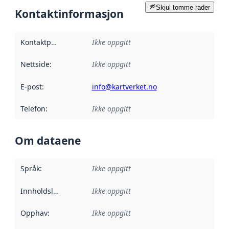
Skjul tomme rader
Kontaktinformasjon
Kontaktpunkt
:
Ikke oppgitt
Nettside
:
Ikke oppgitt
E-post
:
info@kartverket.no
Telefon
:
Ikke oppgitt
Om dataene
Språk
:
Ikke oppgitt
Innholdsleverandører
Ikke oppgitt
:
Opphav
:
Ikke oppgitt