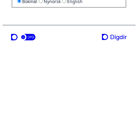
Bokmål
Nynorsk
English
en tjeneste fra