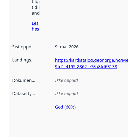
tilgjengelig
tidligere
andre steder.
Les mer om
høsting her
Sist oppdatert
:
9. mai 2026
Landingsside
:
https://kartkatalog.geonorge.no/Metad
9fd1-4195-8862-e78a8fd63138
Dokumentasjon
:
Ikke oppgitt
Datasettype
:
Ikke oppgitt
God (60%)
Metadatakvalitet
er en indikator
på hvor godt
datasettene er
beskrevet ved