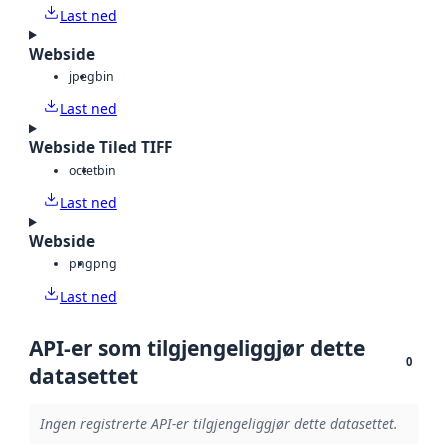
Last ned
Webside
jpeg
bin
Last ned
Webside Tiled TIFF
octet
bin
Last ned
Webside
png
png
Last ned
API-er som tilgjengeliggjør dette
0
datasettet
Ingen registrerte API-er tilgjengeliggjør dette datasettet.