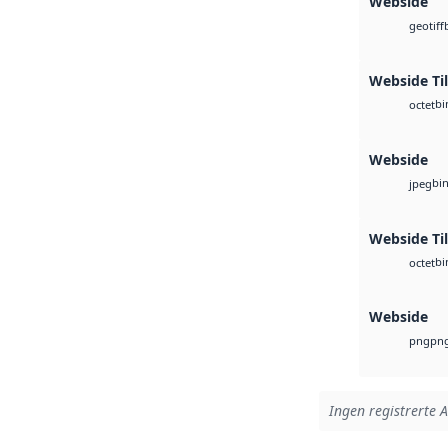
Webside
geotiff
Webside Ti
bi
octet
Webside
bi
jpeg
Webside Til
bi
octet
Webside
pn
png
Ingen registrerte A