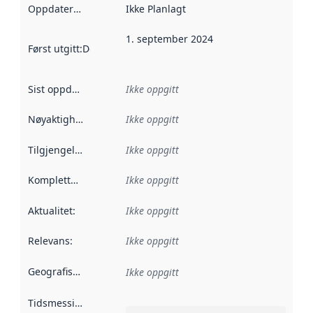
Oppdateringsfrekvens
Ikke Planlagt
:
1. september 2024
Først utgitt
:
Denne datoen sier når dataene i dette datasettet 
Sist oppdatert
:
Ikke oppgitt
Nøyaktighet
:
Ikke oppgitt
Tilgjengelighet
:
Ikke oppgitt
Kompletthet
:
Ikke oppgitt
Aktualitet
:
Ikke oppgitt
Relevans
:
Ikke oppgitt
Geografisk avgrensning
:
Ikke oppgitt
Tidsmessig avgrensning
: