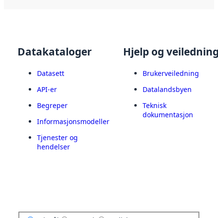
Datakataloger
Hjelp og veilednin
Datasett
Brukerveiledning
API-er
Datalandsbyen
Begreper
Teknisk
dokumentasjon
Informasjonsmodeller
Tjenester og
hendelser