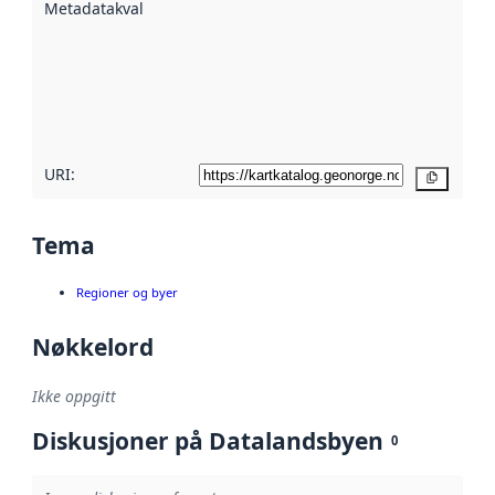
Metadatakvalitet
:
hjelp
avmetadata.
Les mer om
metadatakvalitet
her
URI:
Kopier
Tema
Regioner og byer
Nøkkelord
Ikke oppgitt
Diskusjoner på Datalandsbyen
0