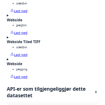
octet
bin
Last ned
Webside
jpeg
bin
Last ned
Webside Tiled TIFF
octet
bin
Last ned
Webside
png
png
Last ned
API-er som tilgjengeliggjør dette
0
datasettet