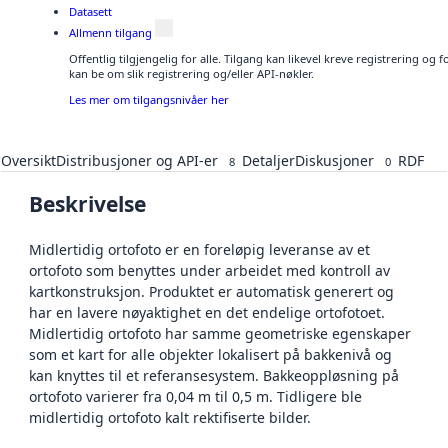
Datasett
Allmenn tilgang
Offentlig tilgjengelig for alle. Tilgang kan likevel kreve registrering o
kan be om slik registrering og/eller API-nøkler.
Les mer om tilgangsnivåer her
Oversikt
Distribusjoner og API-er
Detaljer
Diskusjoner
RDF
8
0
Beskrivelse
Midlertidig ortofoto er en foreløpig leveranse av et
ortofoto som benyttes under arbeidet med kontroll av
kartkonstruksjon. Produktet er automatisk generert og
har en lavere nøyaktighet en det endelige ortofotoet.
Midlertidig ortofoto har samme geometriske egenskaper
som et kart for alle objekter lokalisert på bakkenivå og
kan knyttes til et referansesystem. Bakkeoppløsning på
ortofoto varierer fra 0,04 m til 0,5 m. Tidligere ble
midlertidig ortofoto kalt rektifiserte bilder.