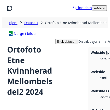
Hopp til hovedinnhold
Finn data
Meny
Hjem
Datasett
Ortofoto Etne Kvinnherad Mellombels 
Norge i bilder
Distribusjoner
A
Bruk datasett
8
Ortofoto
Webside Jp
Etne
bi
octet
Kvinnherad
Webside
tif
Mellombels
tiff
del2 2024
Webside E
bi
octet