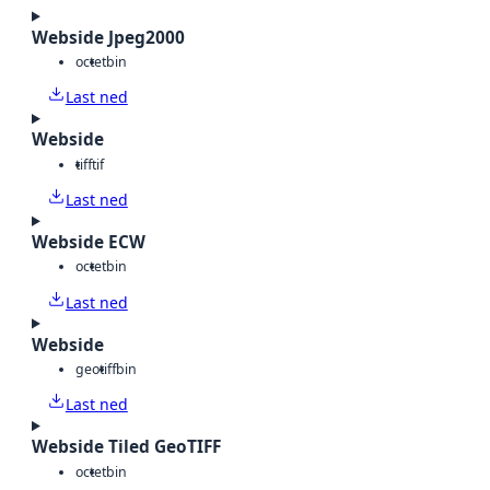
Webside Jpeg2000
octet
bin
Last ned
Webside
tiff
tif
Last ned
Webside ECW
octet
bin
Last ned
Webside
geotiff
bin
Last ned
Webside Tiled GeoTIFF
octet
bin