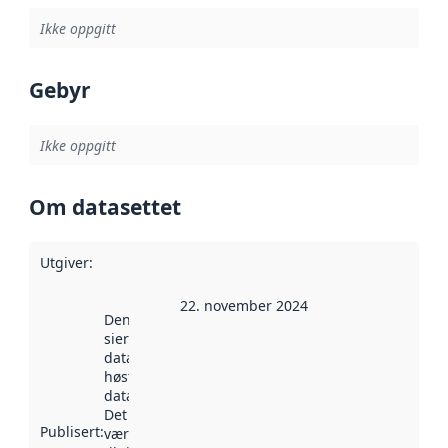
Ikke oppgitt
Gebyr
Ikke oppgitt
Om datasettet
Utgiver
:
22. november 2024
Denne datoen
sier når
datasettet ble
høstet av
data.norge.no.
Det kan ha
Publisert
:
vært