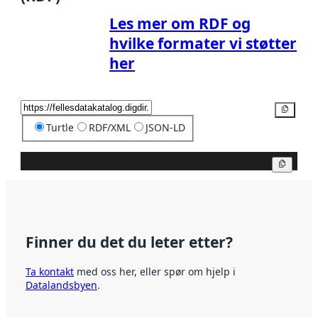
Les mer om RDF og
hvilke formater vi støtter
her
Kopier
Turtle
RDF/XML
JSON-LD
Kopier
Finner du det du leter etter?
Ta kontakt
med oss her, eller spør om hjelp i
Datalandsbyen
.