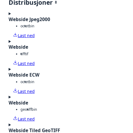
Distribusjoner
8
Webside Jpeg2000
octet
bin
Last ned
Webside
tiff
tif
Last ned
Webside ECW
octet
bin
Last ned
Webside
geotiff
bin
Last ned
Webside Tiled GeoTIFF