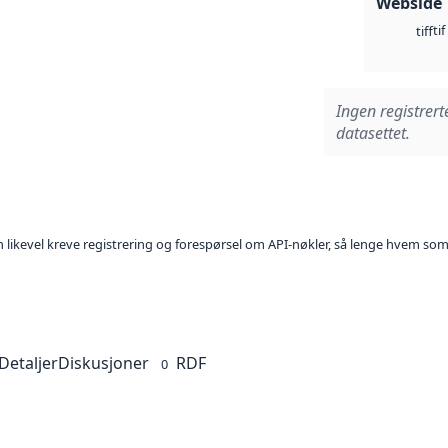
Webside
tif
tiff
Ingen registrert
datasettet.
kan likevel kreve registrering og forespørsel om API-nøkler, så lenge hvem som
Detaljer
Diskusjoner
RDF
0