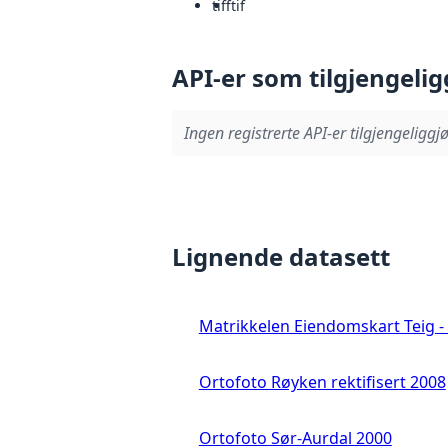
tiff
tif
API-er som tilgjengelig
Ingen registrerte API-er tilgjengeliggjø
Lignende datasett
Matrikkelen Eiendomskart Teig - 
Ortofoto Røyken rektifisert 2008
Ortofoto Sør-Aurdal 2000