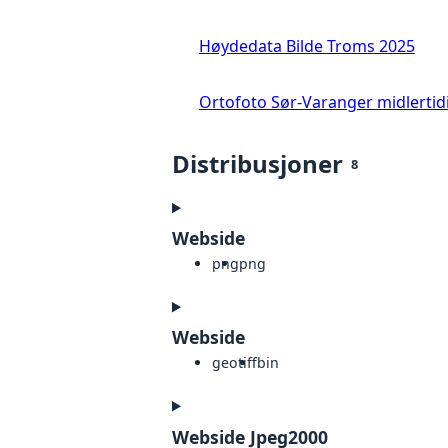
Høydedata Bilde Troms 2025
Ortofoto Sør-Varanger midlertid
Distribusjoner
8
Webside
png
png
Webside
geotiff
bin
Webside Jpeg2000