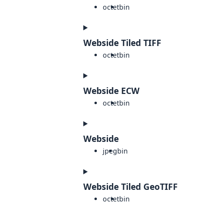
octet
bin
Webside Tiled TIFF
octet
bin
Webside ECW
octet
bin
Webside
jpeg
bin
Webside Tiled GeoTIFF
octet
bin