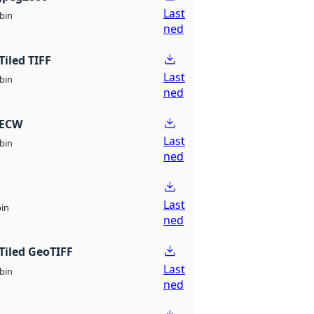
Last
bin
ned
Tiled TIFF
Last
bin
ned
 ECW
Last
bin
ned
Last
bin
ned
Tiled GeoTIFF
Last
bin
ned