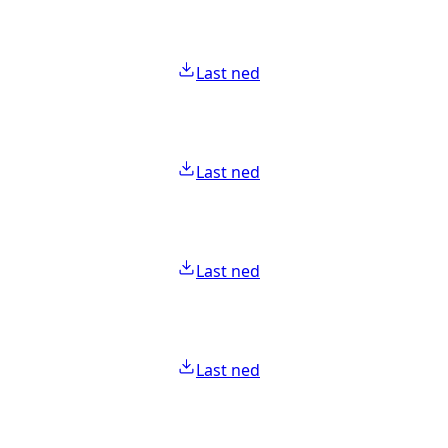
Last ned
Last ned
Last ned
Last ned