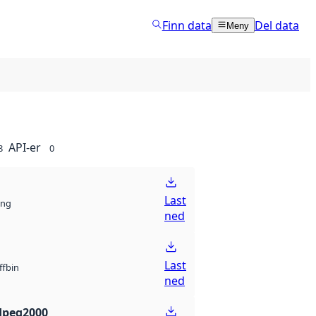
Finn data
Del data
Meny
API-er
8
0
Last
ng
ned
Last
bin
ff
ned
Jpeg2000