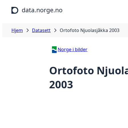
Hopp til hovedinnhold
data.norge.no
Hjem
Datasett
Ortofoto Njuolasjåkka 2003
Norge i bilder
Ortofoto Njuol
2003