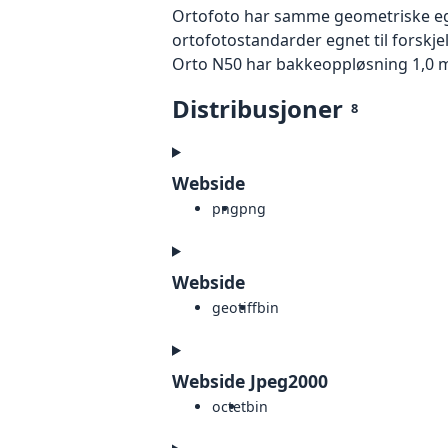
Ortofoto har samme geometriske egen
ortofotostandarder egnet til forskje
Orto N50 har bakkeoppløsning 1,0 m
Distribusjoner
8
Webside
png
png
Webside
geotiff
bin
Webside Jpeg2000
octet
bin