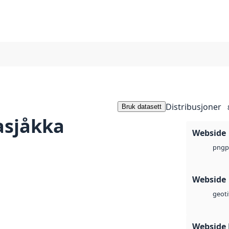
Distribusjoner
Bruk datasett
asjåkka
Webside
p
png
Webside
geoti
Webside 