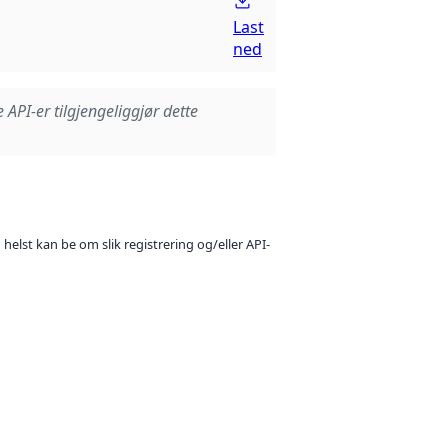
Last
ned
e API-er tilgjengeliggjør dette
 helst kan be om slik registrering og/eller API-