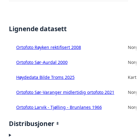
Lignende datasett
Ortofoto Røyken rektifisert 2008
Norg
Ortofoto Sør-Aurdal 2000
Norg
Høydedata Bilde Troms 2025
Kart
Ortofoto Sør-Varanger midlertidig ortofoto 2021
Norg
Ortofoto Larvik - Tjølling - Brunlanes 1966
Norg
Distribusjoner
8