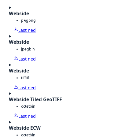
Webside
png
png
Last ned
Webside
jpeg
bin
Last ned
Webside
tiff
tif
Last ned
Webside Tiled GeoTIFF
octet
bin
Last ned
Webside ECW
octet
bin