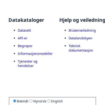
Datakataloger
Hjelp og veilednin
Datasett
Brukerveiledning
API-er
Datalandsbyen
Begreper
Teknisk
dokumentasjon
Informasjonsmodeller
Tjenester og
hendelser
Bokmål
Nynorsk
English