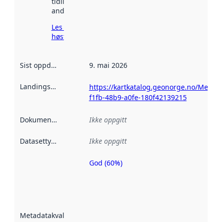
tidligere
andre steder.
Les mer om
høsting her
Sist oppdatert
:
9. mai 2026
Landingsside
:
https://kartkatalog.geonorge.no/Metad
f1fb-48b9-a0fe-180f42139215
Dokumentasjon
:
Ikke oppgitt
Datasettype
:
Ikke oppgitt
God (60%)
Metadatakvalitet
er en indikator
på hvor godt
datasettene er
beskrevet ved
Metadatakvalitet
:
hjelp