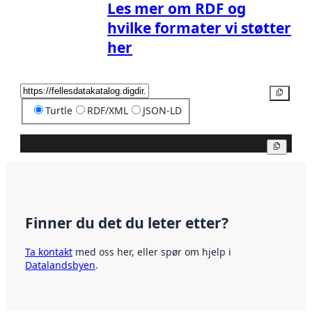
Les mer om RDF og
hvilke formater vi støtter
her
Kopier
Turtle
RDF/XML
JSON-LD
Kopier
Finner du det du leter etter?
Ta kontakt
med oss her, eller spør om hjelp i
Datalandsbyen
.