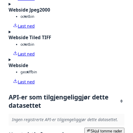
Webside Jpeg2000
octet
bin
Last ned
Webside Tiled TIFF
octet
bin
Last ned
Webside
geotiff
bin
Last ned
API-er som tilgjengeliggjør dette
0
datasettet
Ingen registrerte API-er tilgjengeliggjør dette datasettet.
Skjul tomme rader