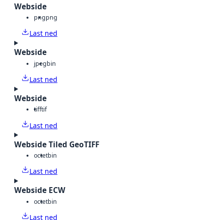
Webside
png
png
Last ned
Webside
jpeg
bin
Last ned
Webside
tiff
tif
Last ned
Webside Tiled GeoTIFF
octet
bin
Last ned
Webside ECW
octet
bin
Last ned