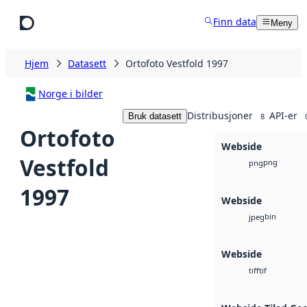
Hopp til hovedinnhold
Finn data
Meny
Hjem
Datasett
Ortofoto Vestfold 1997
Norge i bilder
Distribusjoner
API-er
Bruk datasett
8
Ortofoto
Webside
Vestfold
png
png
1997
Webside
bin
jpeg
Webside
tif
tiff