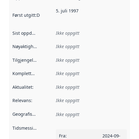
5. juli 1997
Først utgitt
:
Denne datoen sier når dataene i dette datasettet 
Sist oppdatert
:
Ikke oppgitt
Nøyaktighet
:
Ikke oppgitt
Tilgjengelighet
:
Ikke oppgitt
Kompletthet
:
Ikke oppgitt
Aktualitet
:
Ikke oppgitt
Relevans
:
Ikke oppgitt
Geografisk avgrensning
:
Ikke oppgitt
Tidsmessig avgrensning
:
Fra
:
2024-09-