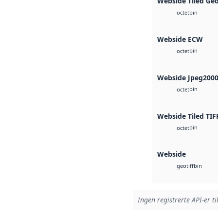
Webside Tiled Ge
bin
octet
Webside ECW
bin
octet
Webside Jpeg200
bin
octet
Webside Tiled TIF
bin
octet
Webside
bin
geotiff
Ingen registrerte API-er ti