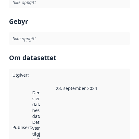
Ikke oppgitt
Gebyr
Ikke oppgitt
Om datasettet
Utgiver
:
23. september 2024
Denne datoen
sier når
datasettet ble
høstet av
data.norge.no.
Det kan ha
Publisert
:
vært
tilgjengelig