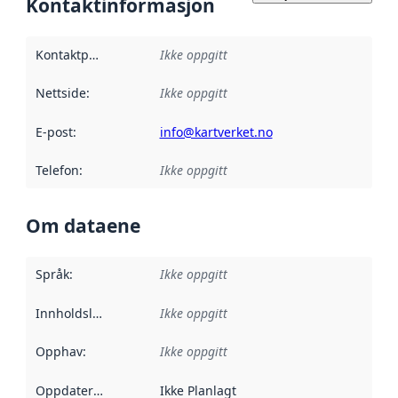
Kontaktinformasjon
Kontaktpunkt
:
Ikke oppgitt
Nettside
:
Ikke oppgitt
E-post
:
info@kartverket.no
Telefon
:
Ikke oppgitt
Om dataene
Språk
:
Ikke oppgitt
Innholdsleverandører
Ikke oppgitt
:
Opphav
:
Ikke oppgitt
Oppdateringsfrekvens
Ikke Planlagt
: