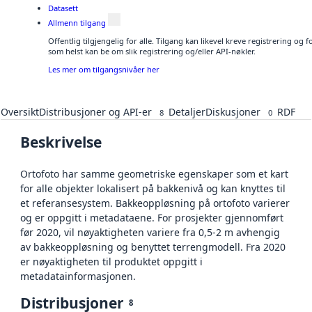
Datasett
Allmenn tilgang
Offentlig tilgjengelig for alle. Tilgang kan likevel kreve registrering og
som helst kan be om slik registrering og/eller API-nøkler.
Les mer om tilgangsnivåer her
Oversikt
Distribusjoner og API-er
Detaljer
Diskusjoner
RDF
8
0
Beskrivelse
Ortofoto har samme geometriske egenskaper som et kart
for alle objekter lokalisert på bakkenivå og kan knyttes til
et referansesystem. Bakkeoppløsning på ortofoto varierer
og er oppgitt i metadataene. For prosjekter gjennomført
før 2020, vil nøyaktigheten variere fra 0,5-2 m avhengig
av bakkeoppløsning og benyttet terrengmodell. Fra 2020
er nøyaktigheten til produktet oppgitt i
metadatainformasjonen.
Distribusjoner
8