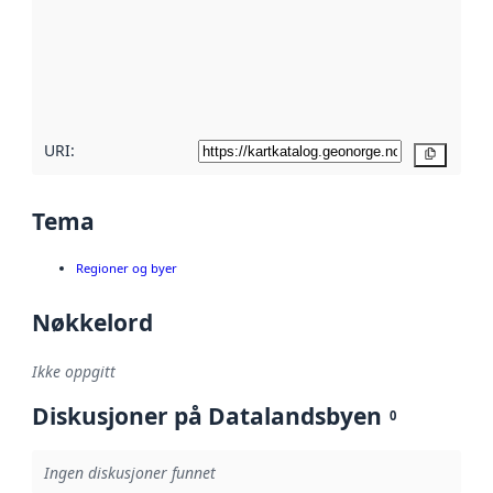
avmetadata.
Les mer om
metadatakvalitet
her
URI:
Kopier
Tema
Regioner og byer
Nøkkelord
Ikke oppgitt
Diskusjoner på Datalandsbyen
0
Ingen diskusjoner funnet