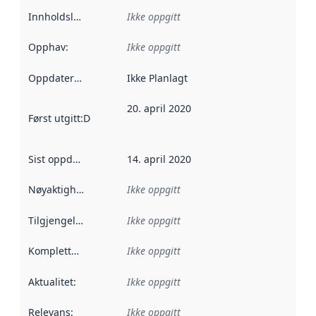
Innholdsleverandører
Ikke oppgitt
:
Opphav
:
Ikke oppgitt
Oppdateringsfrekvens
Ikke Planlagt
:
20. april 2020
Først utgitt
:
Denne datoen sier når dataene i dette datasettet 
Sist oppdatert
:
14. april 2020
Nøyaktighet
:
Ikke oppgitt
Tilgjengelighet
:
Ikke oppgitt
Kompletthet
:
Ikke oppgitt
Aktualitet
:
Ikke oppgitt
Relevans
:
Ikke oppgitt