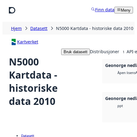
Hopp til hovedinnhold
Finn data
Meny
Hjem
Datasett
N5000 Kartdata - historiske data 2010
Kartverket
Distribusjoner
API-e
Bruk datasett
1
N5000
Geonorge nedl
Kartdata -
Åpen lisens
historiske
data 2010
Geonorge nedl
ppt
Datasett