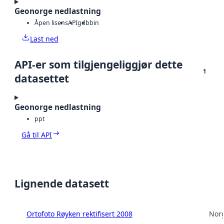
Geonorge nedlastning
Åpen lisens
API
gdb
bin
Last ned
API-er som tilgjengeliggjør dette
1
datasettet
Geonorge nedlastning
ppt
Gå til API
Lignende datasett
Ortofoto Røyken rektifisert 2008
Norg