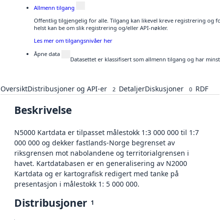
Allmenn tilgang
Offentlig tilgjengelig for alle. Tilgang kan likevel kreve registrering o
helst kan be om slik registrering og/eller API-nøkler.
Les mer om tilgangsnivåer her
Åpne data
Datasettet er klassifisert som allmenn tilgang og har mins
Oversikt
Distribusjoner og API-er
Detaljer
Diskusjoner
RDF
2
0
Beskrivelse
N5000 Kartdata er tilpasset målestokk 1:3 000 000 til 1:7
000 000 og dekker fastlands-Norge begrenset av
riksgrensen mot nabolandene og territorialgrensen i
havet. Kartdatabasen er en generalisering av N2000
Kartdata og er kartografisk redigert med tanke på
presentasjon i målestokk 1: 5 000 000.
Distribusjoner
1