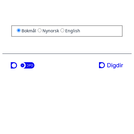
Bokmål
Nynorsk
English
en tjeneste fra