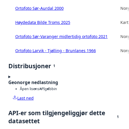
Ortofoto Sør-Aurdal 2000
Norg
Høydedata Bilde Troms 2025
Kart
Ortofoto Sør-Varanger midlertidig ortofoto 2021
Norg
Ortofoto Larvik - Tjølling - Brunlanes 1966
Norg
Distribusjoner
1
Geonorge nedlastning
Åpen lisens
API
gdb
bin
Last ned
API-er som tilgjengeliggjør dette
1
datasettet