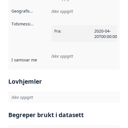
Geografisk avgrensning
:
Ikke oppgitt
Tidsmessig avgrensning
:
Fra
:
2020-04-
20T00:00:00Z
Ikke oppgitt
I samsvar med
:
Referanse til en implementasjonsregel eller a
Lovhjemler
Ikke oppgitt
Begreper brukt i datasett