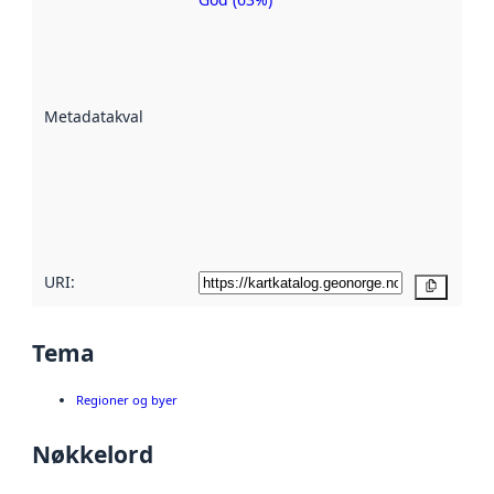
Metadatakvalitet
er en indikator
på hvor godt
datasettene er
beskrevet ved
Metadatakvalitet
:
hjelp
avmetadata.
Les mer om
metadatakvalitet
her
URI:
Kopier
Tema
Regioner og byer
Nøkkelord