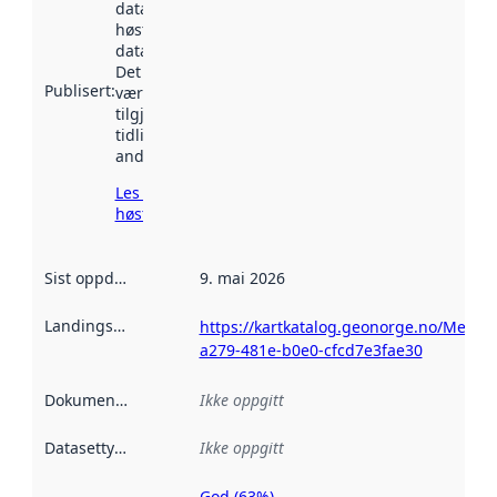
datasettet ble
høstet av
data.norge.no.
Det kan ha
Publisert
:
vært
tilgjengelig
tidligere
andre steder.
Les mer om
høsting her
Sist oppdatert
:
9. mai 2026
Landingsside
:
https://kartkatalog.geonorge.no/Metad
a279-481e-b0e0-cfcd7e3fae30
Dokumentasjon
:
Ikke oppgitt
Datasettype
:
Ikke oppgitt
God (63%)