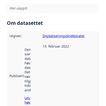
Ikke oppgitt
Om datasettet
Utgiver
:
Digitaliseringsdirektoratet
15. februar 2022
Denne datoen
sier når
datasettet ble
høstet av
data.norge.no.
Det kan ha
Publisert
:
vært
tilgjengelig
tidligere
andre steder.
Les mer om
høsting her