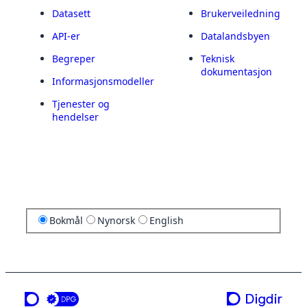
Datasett
Brukerveiledning
API-er
Datalandsbyen
Begreper
Teknisk
dokumentasjon
Informasjonsmodeller
Tjenester og
hendelser
Bokmål
Nynorsk
English
en tjeneste fra