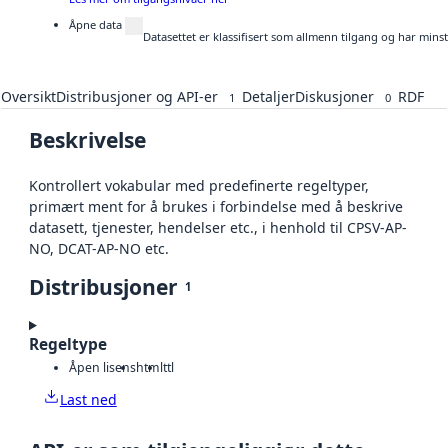
Åpne data
Datasettet er klassifisert som allmenn tilgang og har mins
Oversikt
Distribusjoner og API-er
Detaljer
Diskusjoner
RDF
1
0
Beskrivelse
Kontrollert vokabular med predefinerte regeltyper,
primært ment for å brukes i forbindelse med å beskrive
datasett, tjenester, hendelser etc., i henhold til CPSV-AP-
NO, DCAT-AP-NO etc.
Distribusjoner
1
Regeltype
Åpen lisens
html
ttl
Last ned