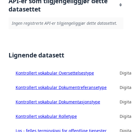
API-er som tilgjengeliggjør dette
0
datasettet
Ingen registrerte API-er tilgjengeliggjør dette datasettet.
Lignende datasett
Kontrollert vokabular Oversettelsestype
Digita
Kontrollert vokabular Dokumentreferansetype
Digita
Kontrollert vokabular Dokumentasjonstype
Digita
Kontrollert vokabular Rolletype
Digita
Los - felles terminologi for offentlige tjenester
Digita