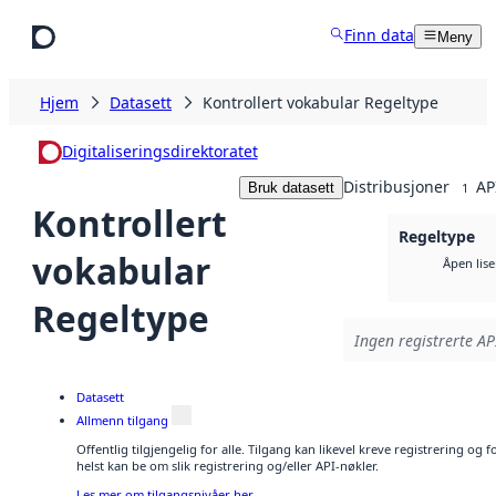
Hopp til hovedinnhold
Finn data
Meny
Hjem
Datasett
Kontrollert vokabular Regeltype
Digitaliseringsdirektoratet
Distribusjoner
AP
Bruk datasett
1
Kontrollert
Regeltype
vokabular
Åpen lis
Regeltype
Ingen registrerte API
Datasett
Allmenn tilgang
Offentlig tilgjengelig for alle. Tilgang kan likevel kreve registrering o
helst kan be om slik registrering og/eller API-nøkler.
Les mer om tilgangsnivåer her