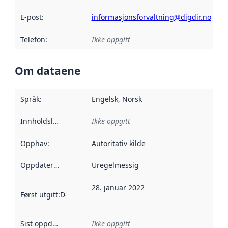
E-post
:
informasjonsforvaltning@digdir.no
Telefon
:
Ikke oppgitt
Om dataene
Språk
:
Engelsk, Norsk
Innholdsleverandører
Ikke oppgitt
:
Opphav
:
Autoritativ kilde
Oppdateringsfrekvens
Uregelmessig
:
28. januar 2022
Først utgitt
:
Denne datoen sier når dataene i dette datasettet 
Sist oppdatert
:
Ikke oppgitt