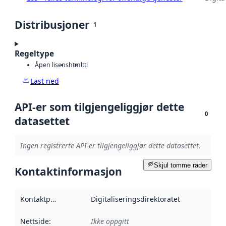
Distribusjoner
1
Regeltype
Åpen lisens
html
ttl
Last ned
API-er som tilgjengeliggjør dette
0
datasettet
Ingen registrerte API-er tilgjengeliggjør dette datasettet.
Skjul tomme rader
Kontaktinformasjon
Kontaktpunkt
:
Digitaliseringsdirektoratet
Nettside
:
Ikke oppgitt