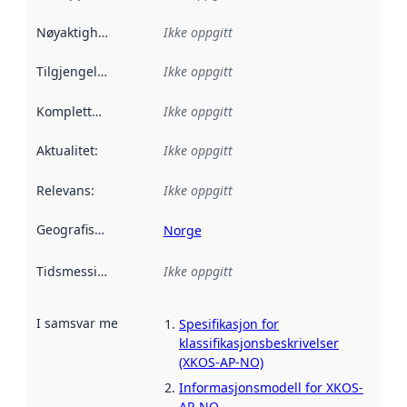
Nøyaktighet
:
Ikke oppgitt
Tilgjengelighet
:
Ikke oppgitt
Kompletthet
:
Ikke oppgitt
Aktualitet
:
Ikke oppgitt
Relevans
:
Ikke oppgitt
Geografisk avgrensning
:
Norge
Tidsmessig avgrensning
Ikke oppgitt
:
I samsvar med
:
Referanse til en implementasjonsregel eller a
Spesifikasjon for
klassifikasjonsbeskrivelser
(XKOS-AP-NO)
Informasjonsmodell for XKOS-
AP-NO