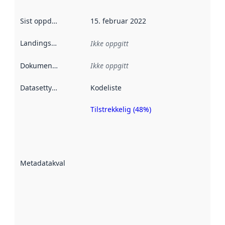
Sist oppdatert
:
15. februar 2022
Landingsside
:
Ikke oppgitt
Dokumentasjon
:
Ikke oppgitt
Datasettype
:
Kodeliste
Tilstrekkelig (48%)
Metadatakvalitet
er en indikator
på hvor godt
datasettene er
beskrevet ved
Metadatakvalitet
:
hjelp
avmetadata.
Les mer om
metadatakvalitet
her