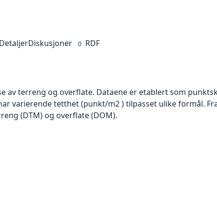
Detaljer
Diskusjoner
RDF
0
se av terreng og overflate. Dataene er etablert som punktsk
har varierende tetthet (punkt/m2 ) tilpasset ulike formål. F
rreng (DTM) og overflate (DOM).