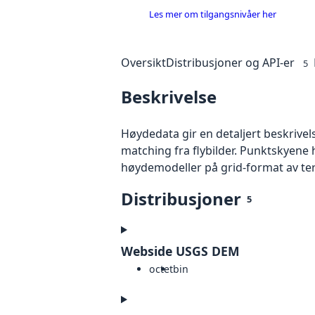
Les mer om tilgangsnivåer her
Oversikt
Distribusjoner og API-er
5
Beskrivelse
Høydedata gir en detaljert beskrivel
matching fra flybilder. Punktskyene 
høydemodeller på grid-format av te
Distribusjoner
5
Webside USGS DEM
octet
bin