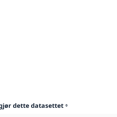
gjør dette datasettet
0