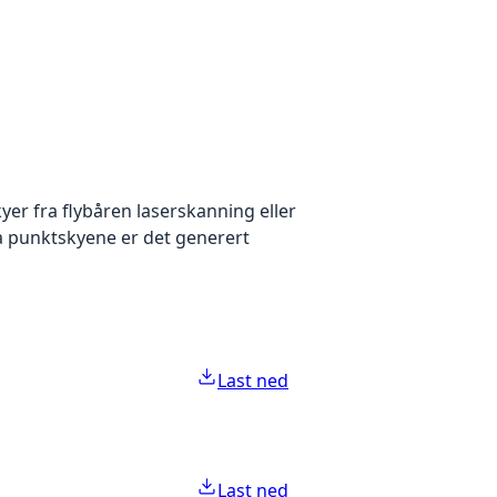
yer fra flybåren laserskanning eller
ra punktskyene er det generert
Last ned
Last ned