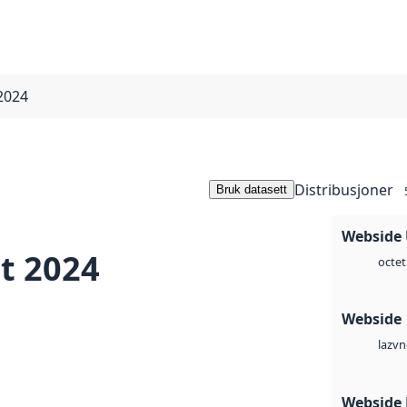
2024
Distribusjoner
Bruk datasett
Webside
t 2024
octet
Webside
vn
laz
Webside