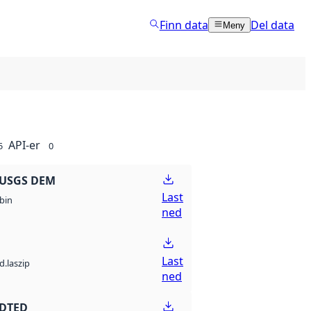
Finn data
Del data
Meny
API-er
5
0
 USGS DEM
Last
bin
ned
Last
d.laszip
ned
 DTED