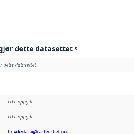
gjør dette datasettet
0
r dette datasettet.
Ikke oppgitt
Ikke oppgitt
hoydedata@kartverket.no