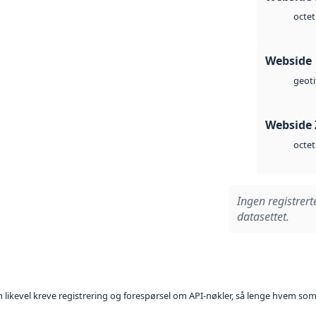
octet
Webside
geoti
Webside 
octet
Ingen registrert
datasettet.
kan likevel kreve registrering og forespørsel om API-nøkler, så lenge hvem som