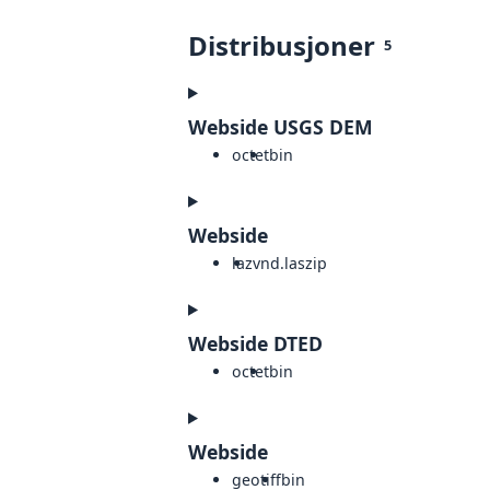
Distribusjoner
5
Webside USGS DEM
octet
bin
Webside
laz
vnd.laszip
Webside DTED
octet
bin
Webside
geotiff
bin