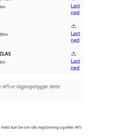
Last
bin
ned
Last
bin
ff
ned
ZLAS
Last
bin
ned
e API-er tilgjengeliggjør dette
 helst kan be om slik registrering og/eller API-