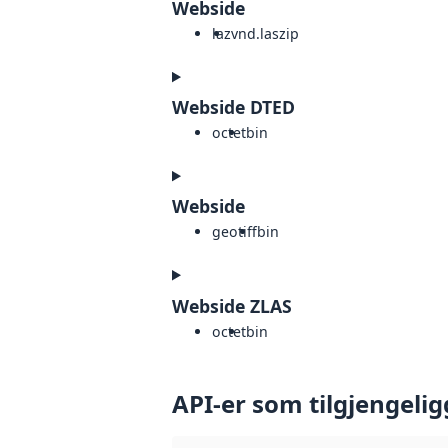
Webside
laz
vnd.laszip
Webside DTED
octet
bin
Webside
geotiff
bin
Webside ZLAS
octet
bin
API-er som tilgjengelig