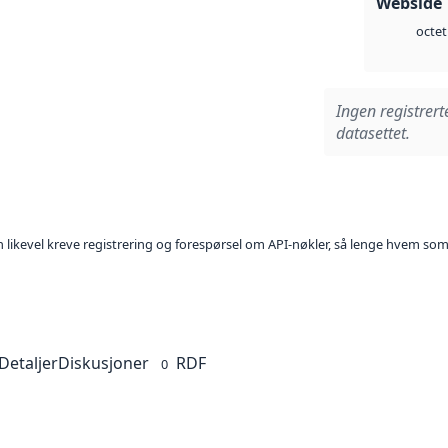
Webside 
octet
Ingen registrert
datasettet.
kan likevel kreve registrering og forespørsel om API-nøkler, så lenge hvem som
Detaljer
Diskusjoner
RDF
0