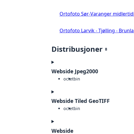
Ortofoto Sør-Varanger midlertid
Ortofoto Larvik - Tjølling - Brunl
Distribusjoner
8
Webside Jpeg2000
octet
bin
Webside Tiled GeoTIFF
octet
bin
Webside