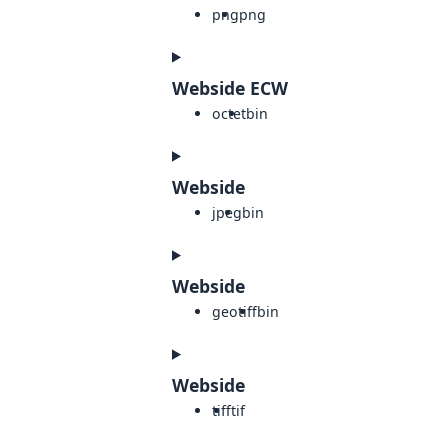
png
png
Webside ECW
octet
bin
Webside
jpeg
bin
Webside
geotiff
bin
Webside
tiff
tif