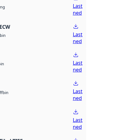
Last
ng
ned
 ECW
Last
bin
ned
Last
bin
ned
Last
bin
ff
ned
Last
ned