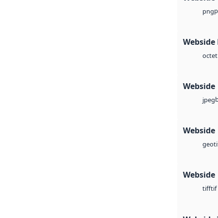
p
png
Webside
octet
Webside
jpeg
Webside
geoti
Webside
tif
tiff