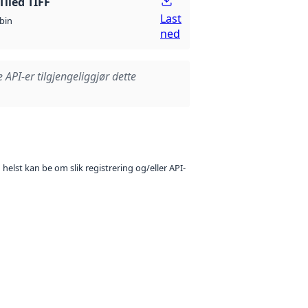
Tiled TIFF
Last
bin
ned
e API-er tilgjengeliggjør dette
 helst kan be om slik registrering og/eller API-