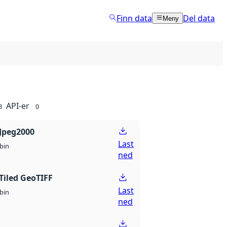
Finn data
Del data
Meny
API-er
8
0
Jpeg2000
Last
bin
ned
Tiled GeoTIFF
Last
bin
ned