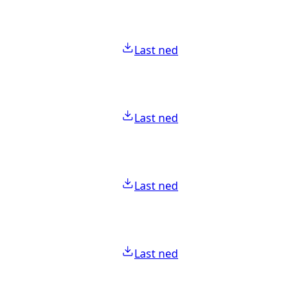
Last ned
Last ned
Last ned
Last ned