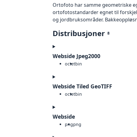
Ortofoto har samme geometriske egen
ortofotostandarder egnet til forskj
og jordbruksområder. Bakkeoppløsnin
Distribusjoner
8
Webside Jpeg2000
octet
bin
Webside Tiled GeoTIFF
octet
bin
Webside
png
png