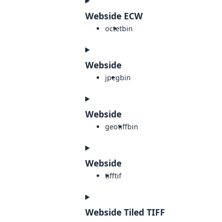
Webside ECW
octet
bin
Webside
jpeg
bin
Webside
geotiff
bin
Webside
tiff
tif
Webside Tiled TIFF