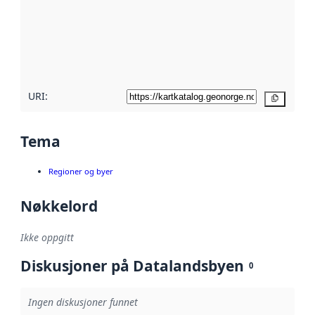
avmetadata.
Les mer om
metadatakvalitet
her
URI:
Kopier
Tema
Regioner og byer
Nøkkelord
Ikke oppgitt
Diskusjoner på Datalandsbyen
0
Ingen diskusjoner funnet