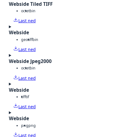
Webside Tiled TIFF
octet
bin
Last ned
Webside
geotiff
bin
Last ned
Webside Jpeg2000
octet
bin
Last ned
Webside
tiff
tif
Last ned
Webside
png
png
Last ned