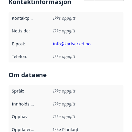
Kontaktinformasjon
Kontaktpunkt
:
Ikke oppgitt
Nettside
:
Ikke oppgitt
E-post
:
info@kartverket.no
Telefon
:
Ikke oppgitt
Om dataene
Språk
:
Ikke oppgitt
Innholdsleverandører
Ikke oppgitt
:
Opphav
:
Ikke oppgitt
Oppdateringsfrekvens
Ikke Planlagt
: