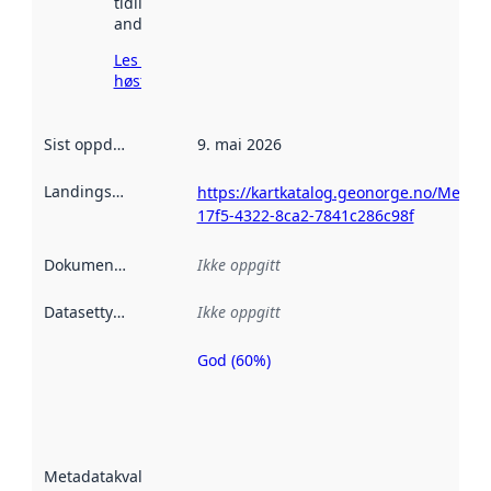
tidligere
andre steder.
Les mer om
høsting her
Sist oppdatert
:
9. mai 2026
Landingsside
:
https://kartkatalog.geonorge.no/Metad
17f5-4322-8ca2-7841c286c98f
Dokumentasjon
:
Ikke oppgitt
Datasettype
:
Ikke oppgitt
God (60%)
Metadatakvalitet
er en indikator
på hvor godt
datasettene er
beskrevet ved
Metadatakvalitet
:
hjelp