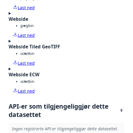
Last ned
Webside
jpeg
bin
Last ned
Webside Tiled GeoTIFF
octet
bin
Last ned
Webside ECW
octet
bin
Last ned
API-er som tilgjengeliggjør dette
0
datasettet
Ingen registrerte API-er tilgjengeliggjør dette datasettet.