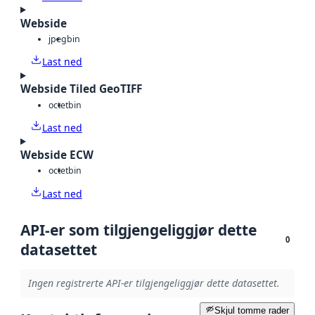
Webside
jpeg
bin
Last ned
Webside Tiled GeoTIFF
octet
bin
Last ned
Webside ECW
octet
bin
Last ned
API-er som tilgjengeliggjør dette
0
datasettet
Ingen registrerte API-er tilgjengeliggjør dette datasettet.
Skjul tomme rader