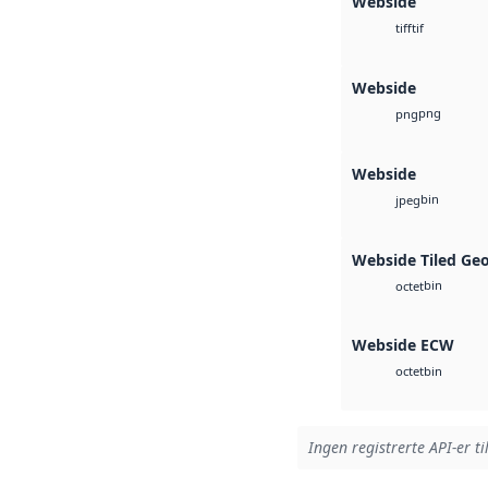
Webside
tif
tiff
Webside
png
png
Webside
bin
jpeg
Webside Tiled Ge
bin
octet
Webside ECW
bin
octet
Ingen registrerte API-er ti