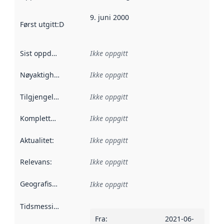
9. juni 2000
Først utgitt
:
Denne datoen sier når dataene i dette datasettet 
Sist oppdatert
:
Ikke oppgitt
Nøyaktighet
:
Ikke oppgitt
Tilgjengelighet
:
Ikke oppgitt
Kompletthet
:
Ikke oppgitt
Aktualitet
:
Ikke oppgitt
Relevans
:
Ikke oppgitt
Geografisk avgrensning
:
Ikke oppgitt
Tidsmessig avgrensning
:
Fra
:
2021-06-