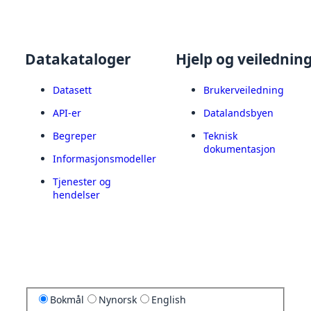
Datakataloger
Hjelp og veilednin
Datasett
Brukerveiledning
API-er
Datalandsbyen
Begreper
Teknisk
dokumentasjon
Informasjonsmodeller
Tjenester og
hendelser
Bokmål
Nynorsk
English