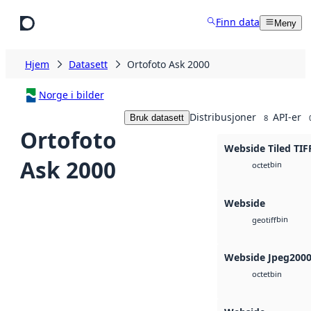
Hopp til hovedinnhold
Finn data
Meny
Hjem
Datasett
Ortofoto Ask 2000
Norge i bilder
Distribusjoner
API-er
Bruk datasett
8
Ortofoto
Webside Tiled TIF
Ask 2000
bin
octet
Webside
bin
geotiff
Webside Jpeg200
bin
octet