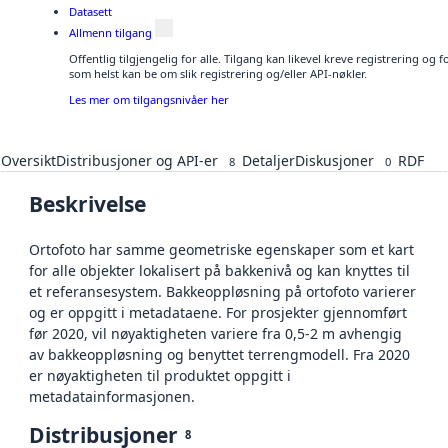
Datasett
Allmenn tilgang
Offentlig tilgjengelig for alle. Tilgang kan likevel kreve registrering og
som helst kan be om slik registrering og/eller API-nøkler.
Les mer om tilgangsnivåer her
Oversikt
Distribusjoner og API-er
Detaljer
Diskusjoner
RDF
8
0
Beskrivelse
Ortofoto har samme geometriske egenskaper som et kart
for alle objekter lokalisert på bakkenivå og kan knyttes til
et referansesystem. Bakkeoppløsning på ortofoto varierer
og er oppgitt i metadataene. For prosjekter gjennomført
før 2020, vil nøyaktigheten variere fra 0,5-2 m avhengig
av bakkeoppløsning og benyttet terrengmodell. Fra 2020
er nøyaktigheten til produktet oppgitt i
metadatainformasjonen.
Distribusjoner
8