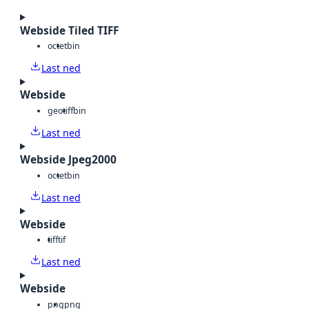
Webside Tiled TIFF
octet
bin
Last ned
Webside
geotiff
bin
Last ned
Webside Jpeg2000
octet
bin
Last ned
Webside
tiff
tif
Last ned
Webside
png
png