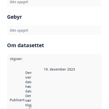
Ikke oppgitt
Gebyr
Ikke oppgitt
Om datasettet
Utgiver
:
19. desember 2023
Denne datoen
sier når
datasettet ble
høstet av
data.norge.no.
Det kan ha
Publisert
:
vært
tilgjengelig