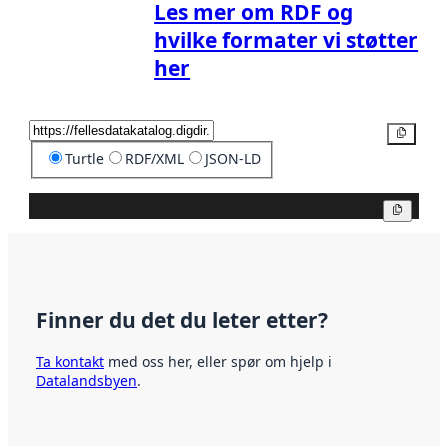
Les mer om RDF og
hvilke formater vi støtter
her
Kopier
Turtle
RDF/XML
JSON-LD
Kopier
Finner du det du leter etter?
Ta kontakt
med oss her, eller spør om hjelp i
Datalandsbyen
.