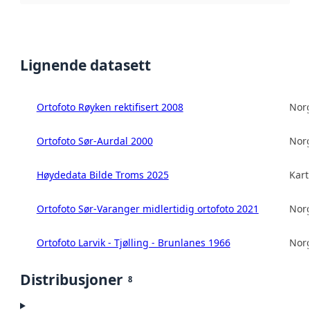
Lignende datasett
Ortofoto Røyken rektifisert 2008
Norg
Ortofoto Sør-Aurdal 2000
Norg
Høydedata Bilde Troms 2025
Kart
Ortofoto Sør-Varanger midlertidig ortofoto 2021
Norg
Ortofoto Larvik - Tjølling - Brunlanes 1966
Norg
Distribusjoner
8