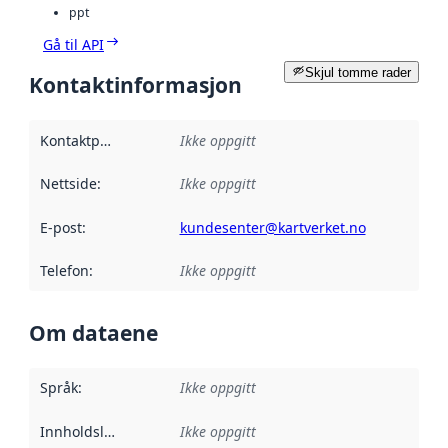
ppt
Gå til API
Skjul tomme rader
Kontaktinformasjon
Kontaktpunkt
:
Ikke oppgitt
Nettside
:
Ikke oppgitt
E-post
:
kundesenter@kartverket.no
Telefon
:
Ikke oppgitt
Om dataene
Språk
:
Ikke oppgitt
Innholdsleverandører
Ikke oppgitt
: