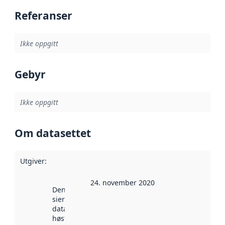
Referanser
Ikke oppgitt
Gebyr
Ikke oppgitt
Om datasettet
Utgiver
:
24. november 2020
Denne datoen
sier når
datasettet ble
høstet av