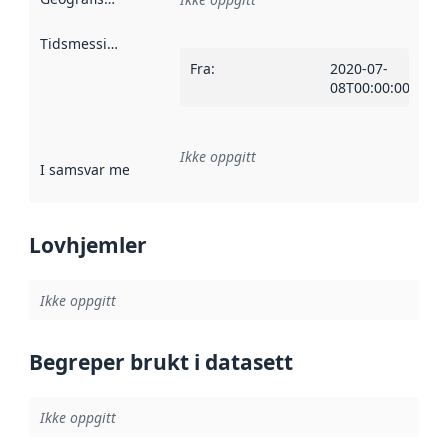
Tidsmessig avgrensning
:
Fra
:
2020-07-
08T00:00:00Z
Ikke oppgitt
I samsvar med
:
Referanse til en implementasjonsregel eller a
Lovhjemler
Ikke oppgitt
Begreper brukt i datasett
Ikke oppgitt