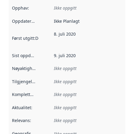
Opphav
:
Ikke oppgitt
Oppdateringsfrekvens
Ikke Planlagt
:
8. juli 2020
Først utgitt
:
Denne datoen sier når dataene i dette datasettet 
Sist oppdatert
:
9. juli 2020
Nøyaktighet
:
Ikke oppgitt
Tilgjengelighet
:
Ikke oppgitt
Kompletthet
:
Ikke oppgitt
Aktualitet
:
Ikke oppgitt
Relevans
:
Ikke oppgitt
Geografisk avgrensning
:
Ikke oppgitt