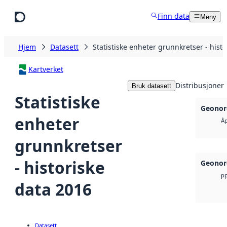
Hopp til hovedinnhold
Finn data
Meny
Hjem
Datasett
Statistiske enheter grunnkretser - hist
Kartverket
Distribusjoner
Bruk datasett
Statistiske
Geonor
enheter
Åp
grunnkretser
- historiske
Geonor
pp
data 2016
Datasett