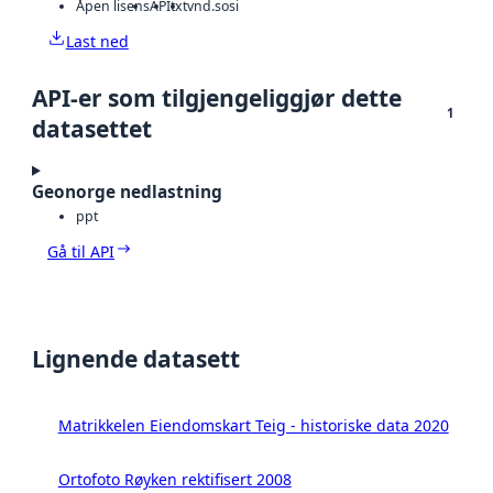
Åpen lisens
API
txt
vnd.sosi
Last ned
API-er som tilgjengeliggjør dette
1
datasettet
Geonorge nedlastning
ppt
Gå til API
Lignende datasett
Matrikkelen Eiendomskart Teig - historiske data 2020
Ortofoto Røyken rektifisert 2008