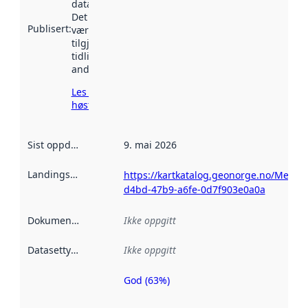
data.norge.no.
Det kan ha
Publisert
:
vært
tilgjengelig
tidligere
andre steder.
Les mer om
høsting her
Sist oppdatert
:
9. mai 2026
Landingsside
:
https://kartkatalog.geonorge.no/Metad
d4bd-47b9-a6fe-0d7f903e0a0a
Dokumentasjon
:
Ikke oppgitt
Datasettype
:
Ikke oppgitt
God (63%)
Metadatakvalitet
er en indikator