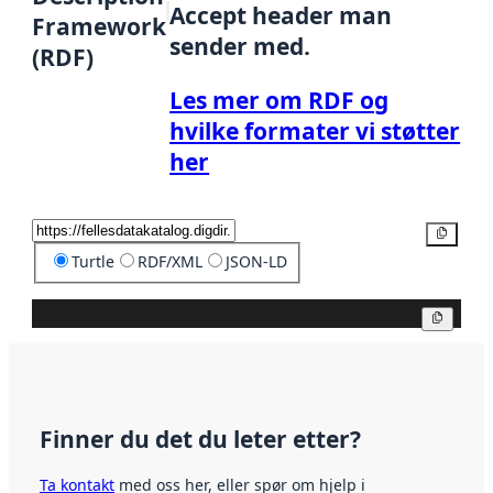
Accept header man
Framework
sender med.
(RDF)
Les mer om RDF og
hvilke formater vi støtter
her
Kopier
Turtle
RDF/XML
JSON-LD
Kopier
Finner du det du leter etter?
Ta kontakt
med oss her, eller spør om hjelp i