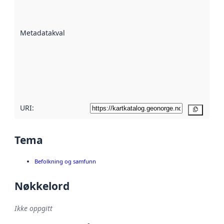
på hvor godt
datasettene er
beskrevet ved
Metadatakvalitet
:
hjelp
avmetadata.
Les mer om
metadatakvalitet
her
URI:
Kopier
Tema
Befolkning og samfunn
Nøkkelord
Ikke oppgitt