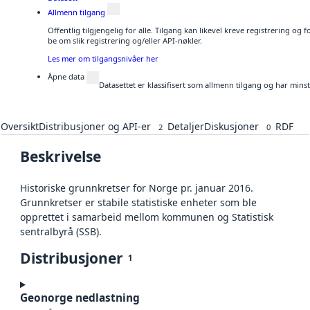
Allmenn tilgang
Offentlig tilgjengelig for alle. Tilgang kan likevel kreve registrering o
be om slik registrering og/eller API-nøkler.
Les mer om tilgangsnivåer her
Åpne data
Datasettet er klassifisert som allmenn tilgang og har mins
Oversikt
Distribusjoner og API-er
Detaljer
Diskusjoner
RDF
2
0
Beskrivelse
Historiske grunnkretser for Norge pr. januar 2016.
Grunnkretser er stabile statistiske enheter som ble
opprettet i samarbeid mellom kommunen og Statistisk
sentralbyrå (SSB).
Distribusjoner
1
Geonorge nedlastning