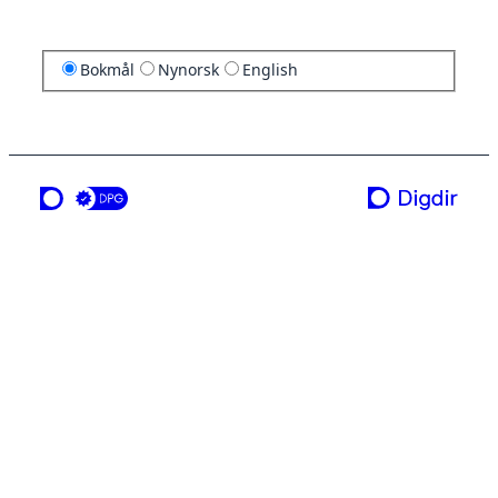
Bokmål
Nynorsk
English
en tjeneste fra