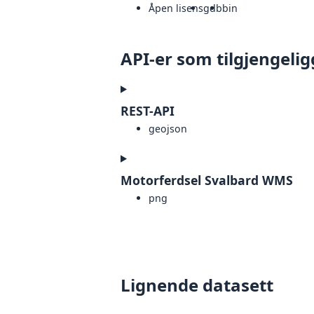
Åpen lisens
gdb
bin
API-er som tilgjengelig
REST-API
geojson
Motorferdsel Svalbard WMS
png
Lignende datasett