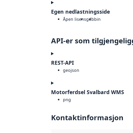
Egen nedlastningsside
Åpen lisens
gdb
bin
API-er som tilgjengelig
REST-API
geojson
Motorferdsel Svalbard WMS
png
Kontaktinformasjon