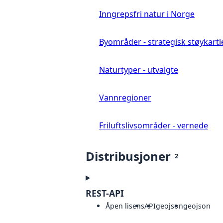
Inngrepsfri natur i Norge
Byområder - strategisk støykartl
Naturtyper - utvalgte
Vannregioner
Friluftslivsområder - vernede
Distribusjoner
2
REST-API
Åpen lisens
API
geojson
geojson