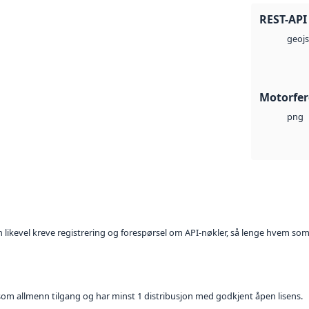
REST-API
geoj
Motorfer
png
kan likevel kreve registrering og forespørsel om API-nøkler, så lenge hvem som
t som allmenn tilgang og har minst 1 distribusjon med godkjent åpen lisens.