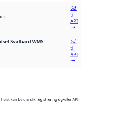
Gå
til
son
API
dsel Svalbard WMS
Gå
til
API
 helst kan be om slik registrering og/eller API-