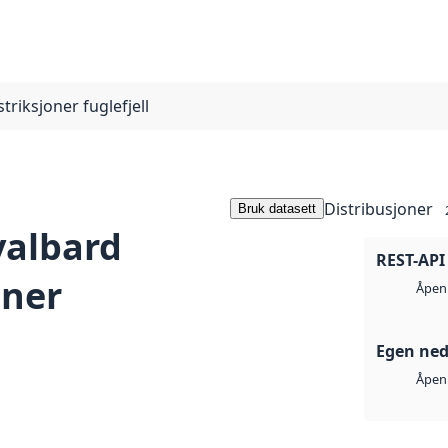
triksjoner fuglefjell
Distribusjoner
Bruk datasett
valbard
REST-API
oner
Åpen 
Egen ned
Åpen 