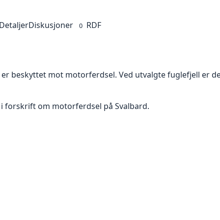
Detaljer
Diskusjoner
RDF
0
m er beskyttet mot motorferdsel. Ved utvalgte fuglefjell er d
i forskrift om motorferdsel på Svalbard.