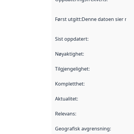
Først utgitt
:
Denne datoen sier når d
Sist oppdatert
:
Nøyaktighet
:
Tilgjengelighet
:
Kompletthet
:
Aktualitet
:
Relevans
:
Geografisk avgrensning
: