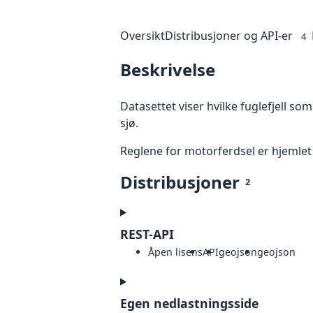
Oversikt
Distribusjoner og API-er
4
Beskrivelse
Datasettet viser hvilke fuglefjell so
sjø.
Reglene for motorferdsel er hjemlet 
Distribusjoner
2
REST-API
Åpen lisens
API
geojson
geojson
Egen nedlastningsside