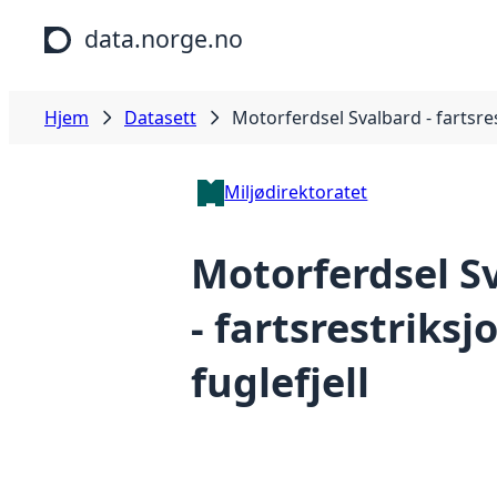
Hopp til hovedinnhold
data.norge.no
Hjem
Datasett
Motorferdsel Svalbard - fartsres
Miljødirektoratet
Motorferdsel S
- fartsrestriksj
fuglefjell