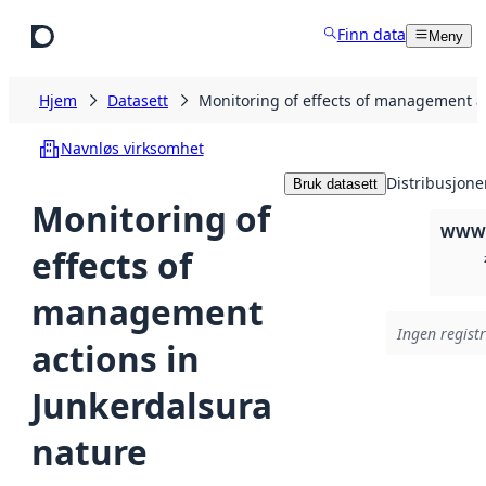
Hopp til hovedinnhold
Finn data
Meny
Hjem
Datasett
Monitoring of effects of management ac
Navnløs virksomhet
Distribusjone
Bruk datasett
Monitoring of
WWW:
effects of
management
Ingen registr
actions in
Junkerdalsura
nature