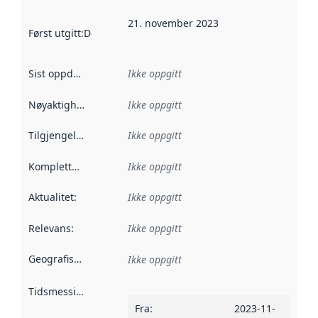
21. november 2023
Først utgitt
:
Denne datoen sier når dataene i dette datasettet 
Sist oppdatert
:
Ikke oppgitt
Nøyaktighet
:
Ikke oppgitt
Tilgjengelighet
:
Ikke oppgitt
Kompletthet
:
Ikke oppgitt
Aktualitet
:
Ikke oppgitt
Relevans
:
Ikke oppgitt
Geografisk avgrensning
:
Ikke oppgitt
Tidsmessig avgrensning
:
Fra
:
2023-11-