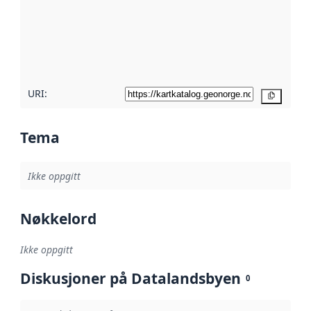
avmetadata.
Les mer om
metadatakvalitet
her
URI:
Kopier
Tema
Ikke oppgitt
Nøkkelord
Ikke oppgitt
Diskusjoner på Datalandsbyen
0