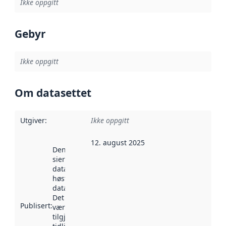
Ikke oppgitt
Gebyr
Ikke oppgitt
Om datasettet
Utgiver
:
Ikke oppgitt
12. august 2025
Denne datoen
sier når
datasettet ble
høstet av
data.norge.no.
Det kan ha
Publisert
:
vært
tilgjengelig