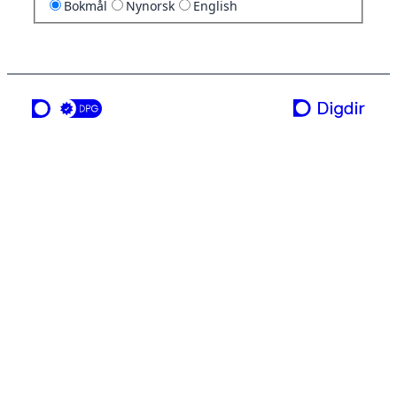
Bokmål
Nynorsk
English
en tjeneste fra