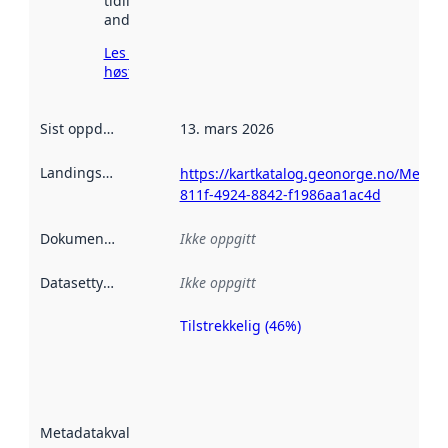
tidligere
andre steder.
Les mer om
høsting her
Sist oppdatert
:
13. mars 2026
Landingsside
:
https://kartkatalog.geonorge.no/Metad
811f-4924-8842-f1986aa1ac4d
Dokumentasjon
:
Ikke oppgitt
Datasettype
:
Ikke oppgitt
Tilstrekkelig (46%)
Metadatakvalitet
er en indikator
på hvor godt
datasettene er
beskrevet ved
Metadatakvalitet
:
hjelp