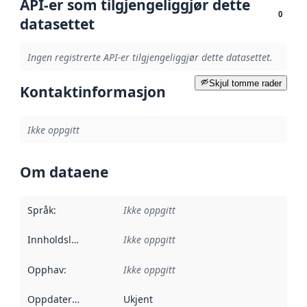
API-er som tilgjengeliggjør dette
0
datasettet
Ingen registrerte API-er tilgjengeliggjør dette datasettet.
Skjul tomme rader
Kontaktinformasjon
Ikke oppgitt
Om dataene
Språk
:
Ikke oppgitt
Innholdsleverandører
Ikke oppgitt
:
Opphav
:
Ikke oppgitt
Oppdateringsfrekvens
Ukjent
: