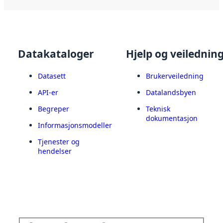
Datakataloger
Hjelp og veilednin
Datasett
Brukerveiledning
API-er
Datalandsbyen
Begreper
Teknisk
dokumentasjon
Informasjonsmodeller
Tjenester og
hendelser