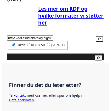
Les mer om RDF og
hvilke formater vi støtter
her
Kopier
Turtle
RDF/XML
JSON-LD
Kopier
Finner du det du leter etter?
Ta kontakt
med oss her, eller spør om hjelp i
Datalandsbyen
.