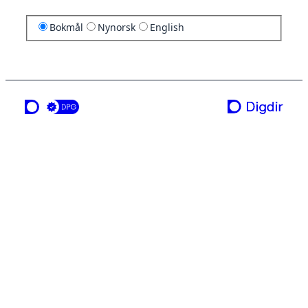
Bokmål
Nynorsk
English
en tjeneste fra