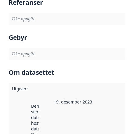
Referanser
Ikke oppgitt
Gebyr
Ikke oppgitt
Om datasettet
Utgiver
:
19. desember 2023
Denne datoen
sier når
datasettet ble
høstet av
data.norge.no.