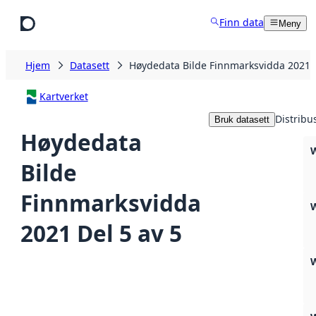
Hopp til hovedinnhold
Finn data
Meny
Hjem
Datasett
Høydedata Bilde Finnmarksvidda 2021 D
Kartverket
Distribu
Bruk datasett
Høydedata
Bilde
Finnmarksvidda
2021 Del 5 av 5