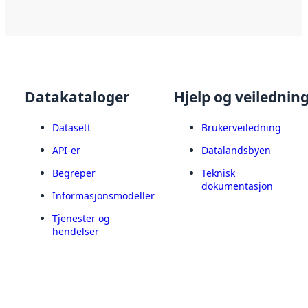
Datakataloger
Hjelp og veilednin
Datasett
Brukerveiledning
API-er
Datalandsbyen
Begreper
Teknisk
dokumentasjon
Informasjonsmodeller
Tjenester og
hendelser