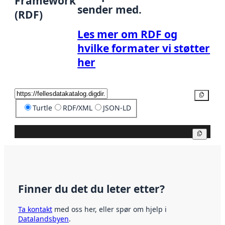
Framework
sender med.
(RDF)
Les mer om RDF og
hvilke formater vi støtter
her
Kopier
Turtle
RDF/XML
JSON-LD
Kopier
Finner du det du leter etter?
Ta kontakt
med oss her, eller spør om hjelp i
Datalandsbyen
.