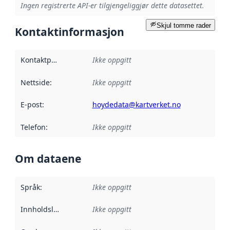
Ingen registrerte API-er tilgjengeliggjør dette datasettet.
Skjul tomme rader
Kontaktinformasjon
Kontaktpunkt
:
Ikke oppgitt
Nettside
:
Ikke oppgitt
E-post
:
hoydedata@kartverket.no
Telefon
:
Ikke oppgitt
Om dataene
Språk
:
Ikke oppgitt
Innholdsleverandører
Ikke oppgitt
: