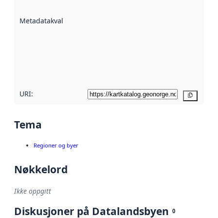
datasettene er
beskrevet ved
Metadatakvalitet
:
hjelp
avmetadata.
Les mer om
metadatakvalitet
her
URI:
Kopier
Tema
Regioner og byer
Nøkkelord
Ikke oppgitt
Diskusjoner på Datalandsbyen
0