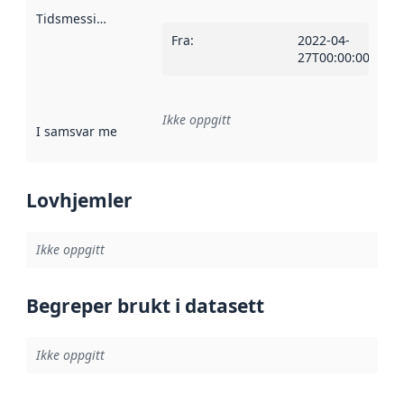
Tidsmessig avgrensning
:
Fra
:
2022-04-
27T00:00:00Z
Ikke oppgitt
I samsvar med
:
Referanse til en implementasjonsregel eller a
Lovhjemler
Ikke oppgitt
Begreper brukt i datasett
Ikke oppgitt