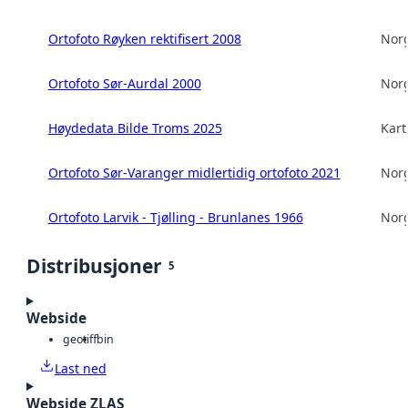
Ortofoto Røyken rektifisert 2008
Norg
Ortofoto Sør-Aurdal 2000
Norg
Høydedata Bilde Troms 2025
Kart
Ortofoto Sør-Varanger midlertidig ortofoto 2021
Norg
Ortofoto Larvik - Tjølling - Brunlanes 1966
Norg
Distribusjoner
5
Webside
geotiff
bin
Last ned
Webside ZLAS