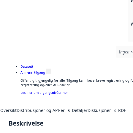
Ingen r
Datasett
Allmenn tilgang
Offentlig tilgjengelig for alle. Tilgang kan likevel kreve registrering o
registrering og/eller API-nøkler.
Les mer om tilgangsnivåer her
Oversikt
Distribusjoner og API-er
Detaljer
Diskusjoner
RDF
5
0
Beskrivelse