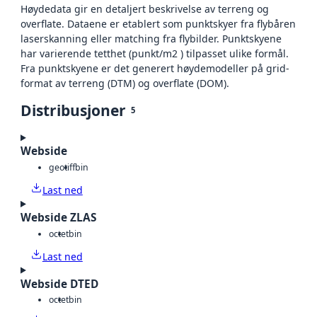
Høydedata gir en detaljert beskrivelse av terreng og
overflate. Dataene er etablert som punktskyer fra flybåren
laserskanning eller matching fra flybilder. Punktskyene
har varierende tetthet (punkt/m2 ) tilpasset ulike formål.
Fra punktskyene er det generert høydemodeller på grid-
format av terreng (DTM) og overflate (DOM).
Distribusjoner
5
Webside
geotiff
bin
Last ned
Webside ZLAS
octet
bin
Last ned
Webside DTED
octet
bin