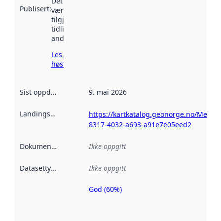
Det kan ha
Publisert
:
vært
tilgjengelig
tidligere
andre steder.
Les mer om
høsting her
Sist oppdatert
:
9. mai 2026
Landingsside
:
https://kartkatalog.geonorge.no/Metad
8317-4032-a693-a91e7e05eed2
Dokumentasjon
:
Ikke oppgitt
Datasettype
:
Ikke oppgitt
God (60%)
Metadatakvalitet
er en indikator
på hvor godt