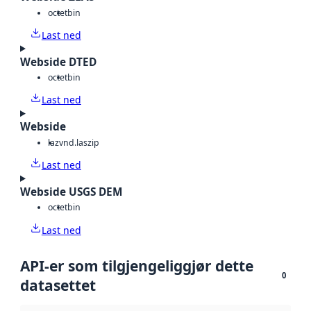
octet
bin
Last ned
Webside DTED
octet
bin
Last ned
Webside
laz
vnd.laszip
Last ned
Webside USGS DEM
octet
bin
Last ned
API-er som tilgjengeliggjør dette
0
datasettet