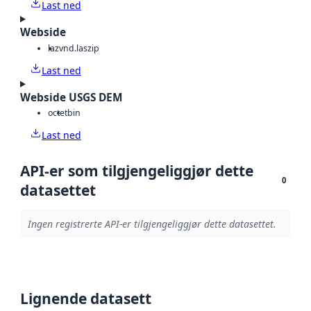
Last ned
Webside
laz
vnd.laszip
Last ned
Webside USGS DEM
octet
bin
Last ned
API-er som tilgjengeliggjør dette
0
datasettet
Ingen registrerte API-er tilgjengeliggjør dette datasettet.
Lignende datasett