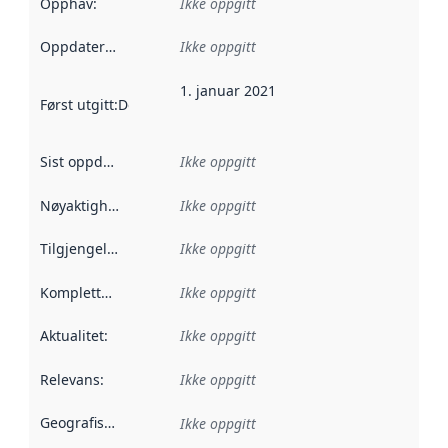
Opphav
:
Ikke oppgitt
Oppdateringsfrekvens
Ikke oppgitt
:
1. januar 2021
Først utgitt
:
Denne datoen sier når dataene i dette datasettet 
Sist oppdatert
:
Ikke oppgitt
Nøyaktighet
:
Ikke oppgitt
Tilgjengelighet
:
Ikke oppgitt
Kompletthet
:
Ikke oppgitt
Aktualitet
:
Ikke oppgitt
Relevans
:
Ikke oppgitt
Geografisk avgrensning
:
Ikke oppgitt