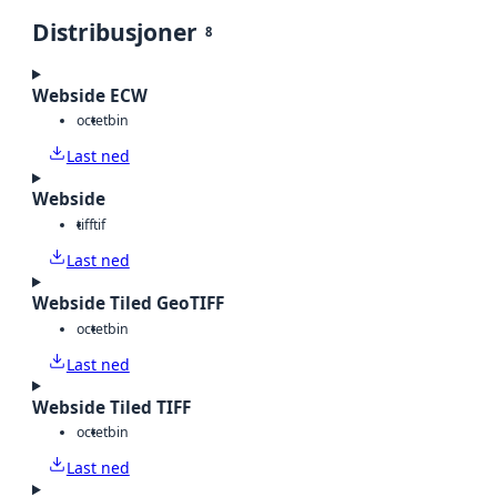
Distribusjoner
8
Webside ECW
octet
bin
Last ned
Webside
tiff
tif
Last ned
Webside Tiled GeoTIFF
octet
bin
Last ned
Webside Tiled TIFF
octet
bin
Last ned