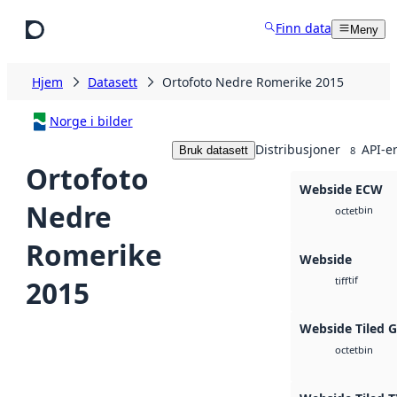
Hopp til hovedinnhold
Finn data
Meny
Hjem
Datasett
Ortofoto Nedre Romerike 2015
Norge i bilder
Distribusjoner
API-e
Bruk datasett
8
Ortofoto
Webside ECW
Nedre
bin
octet
Romerike
Webside
tif
2015
tiff
Webside Tiled 
bin
octet