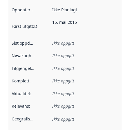
Oppdateringsfrekvens
Ikke Planlagt
:
15. mai 2015
Først utgitt
:
Denne datoen sier når dataene i dette datasettet 
Sist oppdatert
:
Ikke oppgitt
Nøyaktighet
:
Ikke oppgitt
Tilgjengelighet
:
Ikke oppgitt
Kompletthet
:
Ikke oppgitt
Aktualitet
:
Ikke oppgitt
Relevans
:
Ikke oppgitt
Geografisk avgrensning
:
Ikke oppgitt