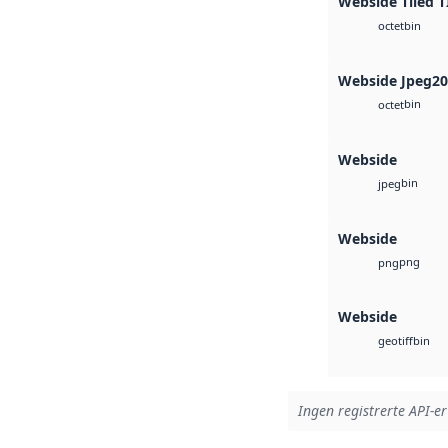
Webside Tiled T
bin
octet
Webside Jpeg2
bin
octet
Webside
bin
jpeg
Webside
png
png
Webside
bin
geotiff
Ingen registrerte API-er