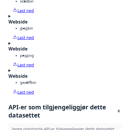
octet
bin
Last ned
Webside
jpeg
bin
Last ned
Webside
png
png
Last ned
Webside
geotiff
bin
Last ned
API-er som tilgjengeliggjør dette
0
datasettet
Ingen registrerte API-er tilgjengeliggjør dette datasettet.