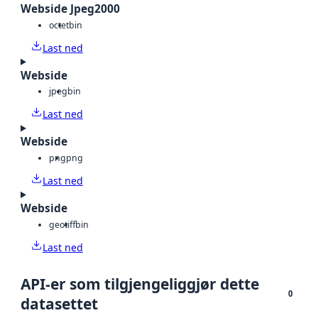
Webside Jpeg2000
octet
bin
Last ned
Webside
jpeg
bin
Last ned
Webside
png
png
Last ned
Webside
geotiff
bin
Last ned
API-er som tilgjengeliggjør dette
0
datasettet