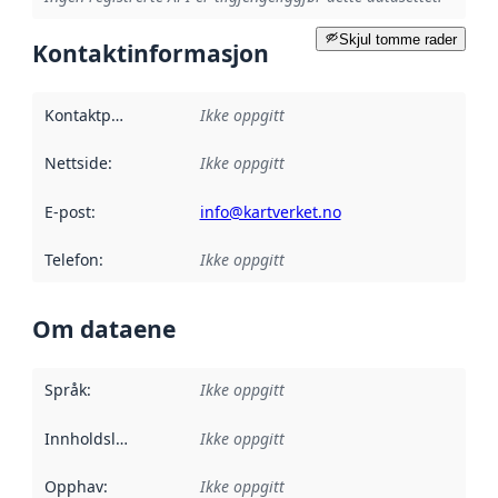
Skjul tomme rader
Kontaktinformasjon
Kontaktpunkt
:
Ikke oppgitt
Nettside
:
Ikke oppgitt
E-post
:
info@kartverket.no
Telefon
:
Ikke oppgitt
Om dataene
Språk
:
Ikke oppgitt
Innholdsleverandører
Ikke oppgitt
:
Opphav
:
Ikke oppgitt