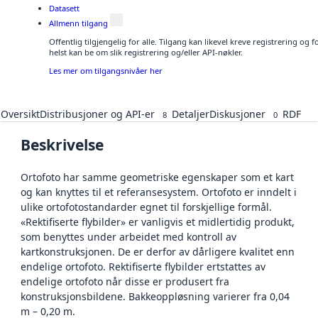
Datasett
Allmenn tilgang
Offentlig tilgjengelig for alle. Tilgang kan likevel kreve registrering o
helst kan be om slik registrering og/eller API-nøkler.
Les mer om tilgangsnivåer her
Oversikt
Distribusjoner og API-er
Detaljer
Diskusjoner
RDF
8
0
Beskrivelse
Ortofoto har samme geometriske egenskaper som et kart
og kan knyttes til et referansesystem. Ortofoto er inndelt i
ulike ortofotostandarder egnet til forskjellige formål.
«Rektifiserte flybilder» er vanligvis et midlertidig produkt,
som benyttes under arbeidet med kontroll av
kartkonstruksjonen. De er derfor av dårligere kvalitet enn
endelige ortofoto. Rektifiserte flybilder ertstattes av
endelige ortofoto når disse er produsert fra
konstruksjonsbildene. Bakkeoppløsning varierer fra 0,04
m – 0,20 m.