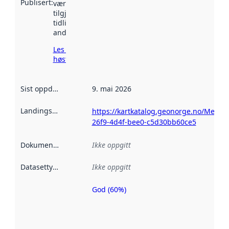
Publisert
:
vært
tilgjengelig
tidligere
andre steder.
Les mer om
høsting her
Sist oppdatert
:
9. mai 2026
Landingsside
:
https://kartkatalog.geonorge.no/Metad
26f9-4d4f-bee0-c5d30bb60ce5
Dokumentasjon
:
Ikke oppgitt
Datasettype
:
Ikke oppgitt
God (60%)
Metadatakvalitet
er en indikator
på hvor godt
datasettene er