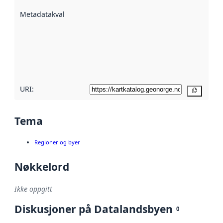
beskrevet ved
Metadatakvalitet
:
hjelp
avmetadata.
Les mer om
metadatakvalitet
her
URI:
Kopier
Tema
Regioner og byer
Nøkkelord
Ikke oppgitt
Diskusjoner på Datalandsbyen
0