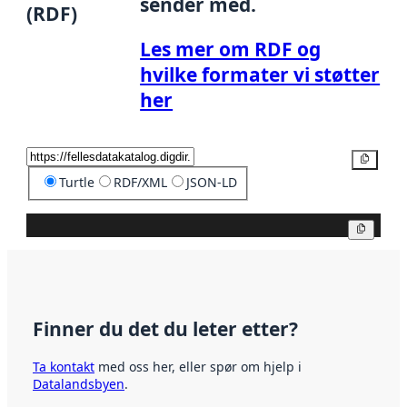
sender med.
(RDF)
Les mer om RDF og
hvilke formater vi støtter
her
Kopier
Turtle
RDF/XML
JSON-LD
Kopier
Finner du det du leter etter?
Ta kontakt
med oss her, eller spør om hjelp i
Datalandsbyen
.