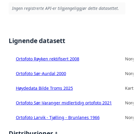
Ingen registrerte API-er tilgjengeliggjør dette datasettet.
Lignende datasett
Ortofoto Røyken rektifisert 2008
Norg
Ortofoto Sør-Aurdal 2000
Norg
Høydedata Bilde Troms 2025
Kart
Ortofoto Sør-Varanger midlertidig ortofoto 2021
Norg
Ortofoto Larvik - Tjølling - Brunlanes 1966
Norg
Distribusjoner
8