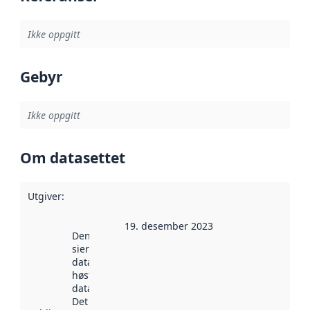
Ikke oppgitt
Gebyr
Ikke oppgitt
Om datasettet
Utgiver
:
19. desember 2023
Denne datoen
sier når
datasettet ble
høstet av
data.norge.no.
Det kan ha