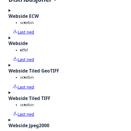
Webside ECW
octet
bin
Last ned
Webside
tiff
tif
Last ned
Webside Tiled GeoTIFF
octet
bin
Last ned
Webside Tiled TIFF
octet
bin
Last ned
Webside Jpeg2000