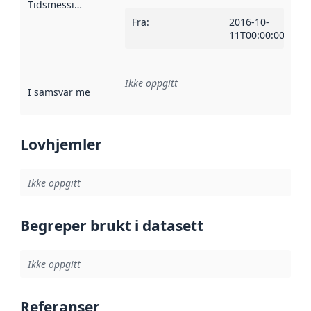
Tidsmessig avgrensning
:
Fra
:
2016-10-
11T00:00:00Z
Ikke oppgitt
I samsvar med
:
Referanse til en implementasjonsregel eller a
Lovhjemler
Ikke oppgitt
Begreper brukt i datasett
Ikke oppgitt
Referanser