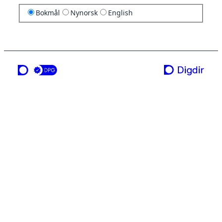
Bokmål
Nynorsk
English
en tjeneste fra