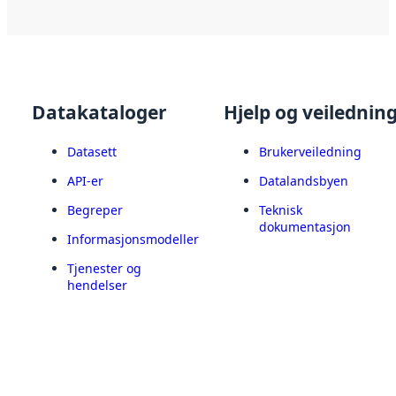
Datakataloger
Hjelp og veilednin
Datasett
Brukerveiledning
API-er
Datalandsbyen
Begreper
Teknisk
dokumentasjon
Informasjonsmodeller
Tjenester og
hendelser