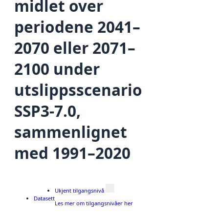
midlet over
periodene 2041–
2070 eller 2071–
2100 under
utslippsscenario
SSP3-7.0,
sammenlignet
med 1991–2020
Ukjent tilgangsnivå
Datasett
Les mer om tilgangsnivåer her