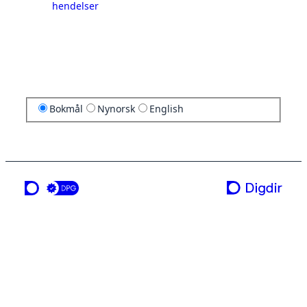
hendelser
Bokmål
Nynorsk
English
en tjeneste fra