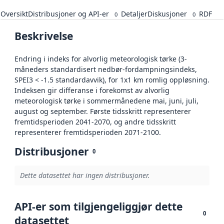
Oversikt
Distribusjoner og API-er
Detaljer
Diskusjoner
RDF
0
0
Beskrivelse
Endring i indeks for alvorlig meteorologisk tørke (3-
måneders standardisert nedbør-fordampningsindeks,
SPEI3 < -1.5 standardavvik), for 1x1 km romlig oppløsning.
Indeksen gir differanse i forekomst av alvorlig
meteorologisk tørke i sommermånedene mai, juni, juli,
august og september. Første tidsskritt representerer
fremtidsperioden 2041-2070, og andre tidsskritt
representerer fremtidsperioden 2071-2100.
Distribusjoner
0
Dette datasettet har ingen distribusjoner.
API-er som tilgjengeliggjør dette
0
datasettet