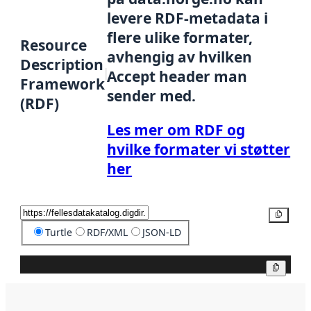
levere RDF-metadata i
flere ulike formater,
Resource
avhengig av hvilken
Description
Accept header man
Framework
sender med.
(RDF)
Les mer om RDF og
hvilke formater vi støtter
her
Kopier
Turtle
RDF/XML
JSON-LD
Kopier