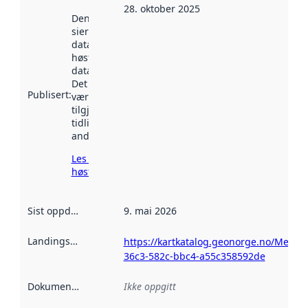
28. oktober 2025
Denne datoen
sier når
datasettet ble
høstet av
data.norge.no.
Det kan ha
Publisert
:
vært
tilgjengelig
tidligere
andre steder.
Les mer om
høsting her
Sist oppdatert
:
9. mai 2026
Landingsside
:
https://kartkatalog.geonorge.no/Metad
36c3-582c-bbc4-a55c358592de
Dokumentasjon
:
Ikke oppgitt