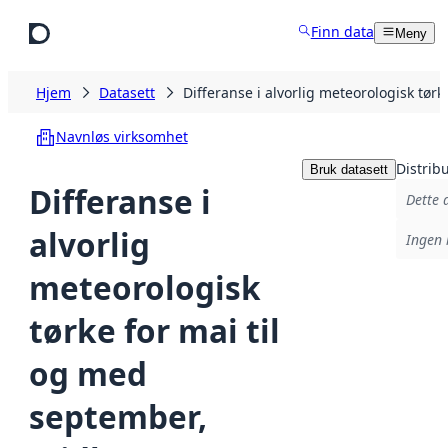
Hopp til hovedinnhold
Finn data
Meny
Hjem
Datasett
Differanse i alvorlig meteorologisk tø
Navnløs virksomhet
Distrib
Bruk datasett
Differanse i
Dette 
alvorlig
Ingen 
meteorologisk
tørke for mai til
og med
september,