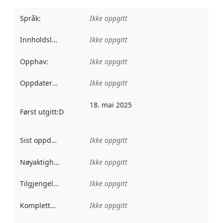
Språk
:
Ikke oppgitt
Innholdsleverandører
Ikke oppgitt
:
Opphav
:
Ikke oppgitt
Oppdateringsfrekvens
Ikke oppgitt
:
18. mai 2025
Først utgitt
:
Denne datoen sier når dataene i dette datasettet 
Sist oppdatert
:
Ikke oppgitt
Nøyaktighet
:
Ikke oppgitt
Tilgjengelighet
:
Ikke oppgitt
Kompletthet
:
Ikke oppgitt