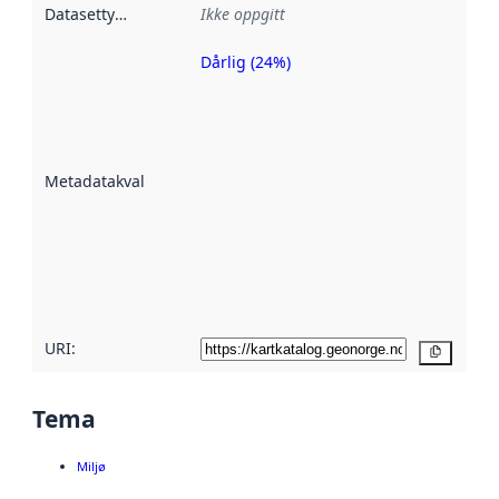
Datasettype
:
Ikke oppgitt
Dårlig (24%)
Metadatakvalitet
er en indikator
på hvor godt
datasettene er
beskrevet ved
Metadatakvalitet
:
hjelp
avmetadata.
Les mer om
metadatakvalitet
her
URI:
Kopier
Tema
Miljø