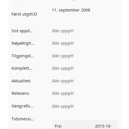
11. september 2008
Først utgitt
:
Denne datoen sier når dataene i dette datasettet 
Sist oppdatert
:
Ikke oppgitt
Nøyaktighet
:
Ikke oppgitt
Tilgjengelighet
:
Ikke oppgitt
Kompletthet
:
Ikke oppgitt
Aktualitet
:
Ikke oppgitt
Relevans
:
Ikke oppgitt
Geografisk avgrensning
:
Ikke oppgitt
Tidsmessig avgrensning
:
Fra
:
2015-10-