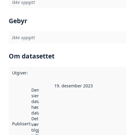
Ikke oppgitt
Gebyr
Ikke oppgitt
Om datasettet
Utgiver
:
19. desember 2023
Denne datoen
sier når
datasettet ble
høstet av
data.norge.no.
Det kan ha
Publisert
:
vært
tilgjengelig