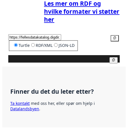
Les mer om RDF og
hvilke formater vi støtter
her
Kopier
Turtle
RDF/XML
JSON-LD
Kopier
Finner du det du leter etter?
Ta kontakt
med oss her, eller spør om hjelp i
Datalandsbyen
.