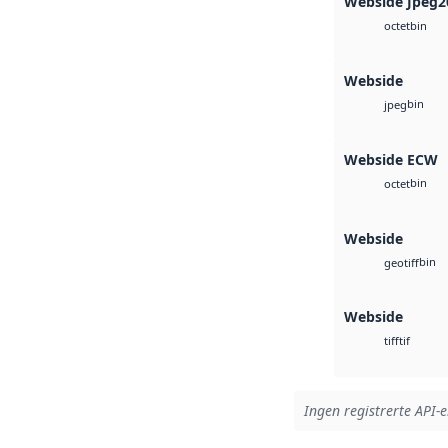
Webside Jpeg2
bin
octet
Webside
bin
jpeg
Webside ECW
bin
octet
Webside
bin
geotiff
Webside
tif
tiff
Ingen registrerte API-e