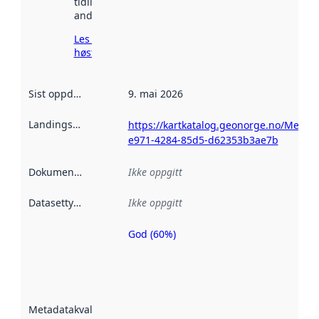
tidligere
andre steder.
Les mer om
høsting her
Sist oppdatert
:
9. mai 2026
Landingsside
:
https://kartkatalog.geonorge.no/Metad
e971-4284-85d5-d62353b3ae7b
Dokumentasjon
:
Ikke oppgitt
Datasettype
:
Ikke oppgitt
God (60%)
Metadatakvalitet
er en indikator
på hvor godt
datasettene er
beskrevet ved
Metadatakvalitet
:
hjelp