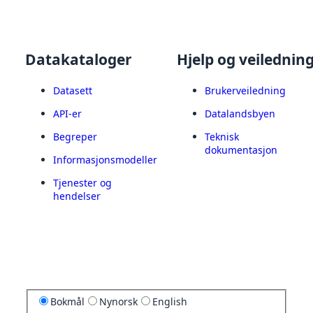
Datakataloger
Hjelp og veilednin
Datasett
Brukerveiledning
API-er
Datalandsbyen
Begreper
Teknisk
dokumentasjon
Informasjonsmodeller
Tjenester og
hendelser
Bokmål
Nynorsk
English