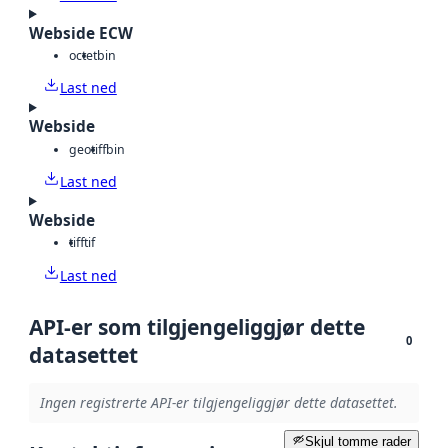
Webside ECW
octet
bin
Last ned
Webside
geotiff
bin
Last ned
Webside
tiff
tif
Last ned
API-er som tilgjengeliggjør dette
0
datasettet
Ingen registrerte API-er tilgjengeliggjør dette datasettet.
Skjul tomme rader