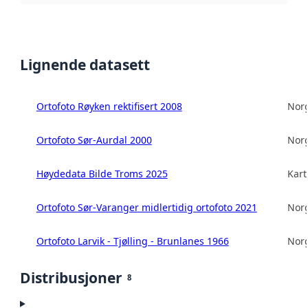
Lignende datasett
Ortofoto Røyken rektifisert 2008
Norg
Ortofoto Sør-Aurdal 2000
Norg
Høydedata Bilde Troms 2025
Kart
Ortofoto Sør-Varanger midlertidig ortofoto 2021
Norg
Ortofoto Larvik - Tjølling - Brunlanes 1966
Norg
Distribusjoner
8