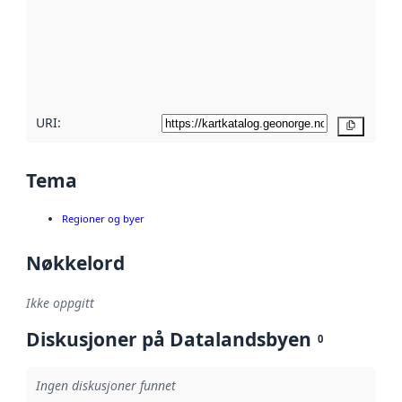
avmetadata.
Les mer om
metadatakvalitet
her
URI:
Kopier
Tema
Regioner og byer
Nøkkelord
Ikke oppgitt
Diskusjoner på Datalandsbyen
0
Ingen diskusjoner funnet