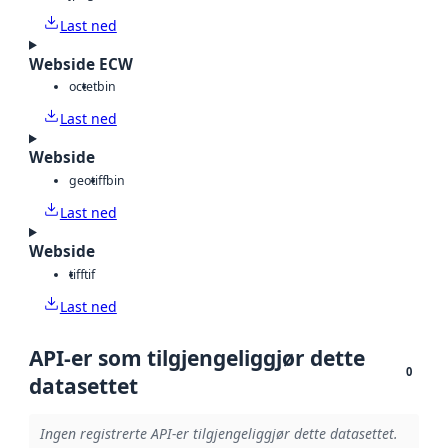
Last ned
Webside ECW
octet
bin
Last ned
Webside
geotiff
bin
Last ned
Webside
tiff
tif
Last ned
API-er som tilgjengeliggjør dette
0
datasettet
Ingen registrerte API-er tilgjengeliggjør dette datasettet.