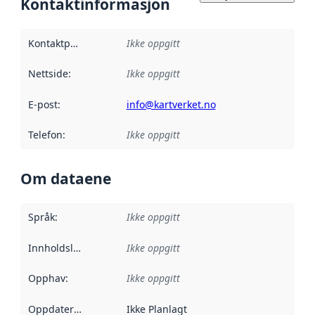
Kontaktinformasjon
Kontaktpunkt
:
Ikke oppgitt
Nettside
:
Ikke oppgitt
E-post
:
info@kartverket.no
Telefon
:
Ikke oppgitt
Om dataene
Språk
:
Ikke oppgitt
Innholdsleverandører
Ikke oppgitt
:
Opphav
:
Ikke oppgitt
Oppdateringsfrekvens
Ikke Planlagt
: