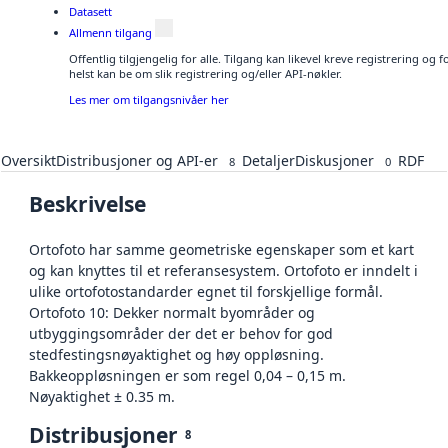
Datasett
Allmenn tilgang
Offentlig tilgjengelig for alle. Tilgang kan likevel kreve registrering o
helst kan be om slik registrering og/eller API-nøkler.
Les mer om tilgangsnivåer her
Oversikt
Distribusjoner og API-er
Detaljer
Diskusjoner
RDF
8
0
Beskrivelse
Ortofoto har samme geometriske egenskaper som et kart
og kan knyttes til et referansesystem. Ortofoto er inndelt i
ulike ortofotostandarder egnet til forskjellige formål.
Ortofoto 10: Dekker normalt byområder og
utbyggingsområder der det er behov for god
stedfestingsnøyaktighet og høy oppløsning.
Bakkeoppløsningen er som regel 0,04 – 0,15 m.
Nøyaktighet ± 0.35 m.
Distribusjoner
8