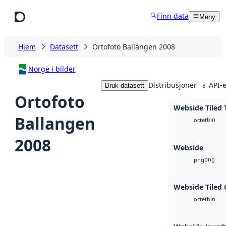
Hopp til hovedinnhold
Finn data
Meny
Hjem
Datasett
Ortofoto Ballangen 2008
Norge i bilder
Distribusjoner
API-e
Bruk datasett
8
Ortofoto
Webside Tiled 
Ballangen
bin
octet
2008
Webside
png
png
Webside Tiled 
bin
octet