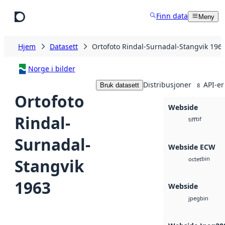
Hopp til hovedinnhold
Finn data
Meny
Hjem
Datasett
Ortofoto Rindal-Surnadal-Stangvik 196
Norge i bilder
Distribusjoner
API-er
Bruk datasett
8
Ortofoto
Webside
Rindal-
tif
tiff
Surnadal-
Webside ECW
bin
Stangvik
octet
1963
Webside
bin
jpeg