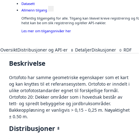
Datasett
Allmenn tilgang
Offentlig tilgjengelig for alle. Tilgang kan likevel kreve registrering o
helst kan be om slik registrering og/eller API-nøkler.
Les mer om tilgangsnivåer her
Oversikt
Distribusjoner og API-er
Detaljer
Diskusjoner
RDF
8
0
Beskrivelse
Ortofoto har samme geometriske egenskaper som et kart
og kan knyttes til et referansesystem. Ortofoto er inndelt i
ulike ortofotostandarder egnet til forskjellige formål.
Ortofoto 20: Dekker områder som i hovedsak består av
tett- og spredt bebyggelse og jordbruksområder.
Bakkeoppløsning er vanligvis > 0,15 – 0,25 m. Nøyaktighet
± 0.50 m.
Distribusjoner
8