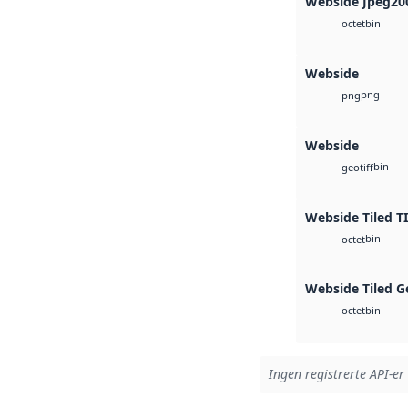
Webside Jpeg20
bin
octet
Webside
png
png
Webside
bin
geotiff
Webside Tiled T
bin
octet
Webside Tiled G
bin
octet
Ingen registrerte API-er 