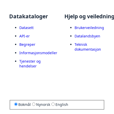
Datakataloger
Hjelp og veilednin
Datasett
Brukerveiledning
API-er
Datalandsbyen
Begreper
Teknisk
dokumentasjon
Informasjonsmodeller
Tjenester og
hendelser
Bokmål
Nynorsk
English