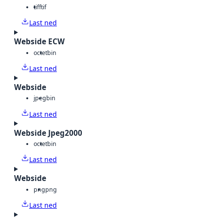
tiff
tif
Last ned
Webside ECW
octet
bin
Last ned
Webside
jpeg
bin
Last ned
Webside Jpeg2000
octet
bin
Last ned
Webside
png
png
Last ned