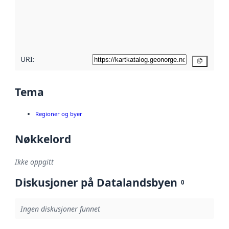
Les mer om
metadatakvalitet
her
URI:
Kopier
Tema
Regioner og byer
Nøkkelord
Ikke oppgitt
Diskusjoner på Datalandsbyen
0
Ingen diskusjoner funnet