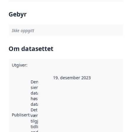
Gebyr
Ikke oppgitt
Om datasettet
Utgiver
:
19. desember 2023
Denne datoen
sier når
datasettet ble
høstet av
data.norge.no.
Det kan ha
Publisert
:
vært
tilgjengelig
tidligere