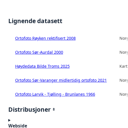
Lignende datasett
Ortofoto Røyken rektifisert 2008
Norg
Ortofoto Sør-Aurdal 2000
Norg
Høydedata Bilde Troms 2025
Kart
Ortofoto Sør-Varanger midlertidig ortofoto 2021
Norg
Ortofoto Larvik - Tjølling - Brunlanes 1966
Norg
Distribusjoner
8
Webside