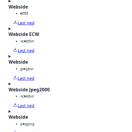
Webside
tiff
tif
Last ned
Webside ECW
octet
bin
Last ned
Webside
jpeg
bin
Last ned
Webside Jpeg2000
octet
bin
Last ned
Webside
png
png