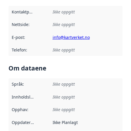
Kontaktpunkt
:
Ikke oppgitt
Nettside
:
Ikke oppgitt
E-post
:
info@kartverket.no
Telefon
:
Ikke oppgitt
Om dataene
Språk
:
Ikke oppgitt
Innholdsleverandører
Ikke oppgitt
:
Opphav
:
Ikke oppgitt
Oppdateringsfrekvens
Ikke Planlagt
: