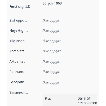
30. juli 1963
Først utgitt
:
Denne datoen sier når dataene i dette datasettet 
Sist oppdatert
:
Ikke oppgitt
Nøyaktighet
:
Ikke oppgitt
Tilgjengelighet
:
Ikke oppgitt
Kompletthet
:
Ikke oppgitt
Aktualitet
:
Ikke oppgitt
Relevans
:
Ikke oppgitt
Geografisk avgrensning
:
Ikke oppgitt
Tidsmessig avgrensning
:
Fra
:
2016-05-
12T00:00:00Z