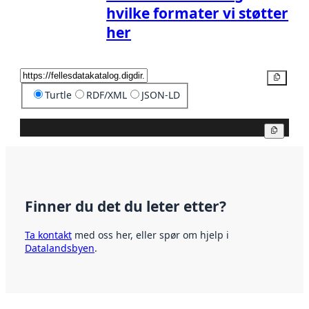
hvilke formater vi støtter
her
Kopier
Turtle
RDF/XML
JSON-LD
Kopier
Finner du det du leter etter?
Ta kontakt
med oss her, eller spør om hjelp i
Datalandsbyen
.