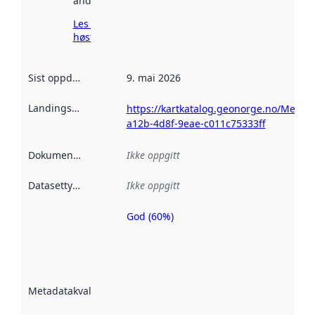
andre steder.
Les mer om
høsting her
Sist oppdatert
:
9. mai 2026
Landingsside
:
https://kartkatalog.geonorge.no/Metada
a12b-4d8f-9eae-c011c75333ff
Dokumentasjon
:
Ikke oppgitt
Datasettype
:
Ikke oppgitt
God (60%)
Metadatakvalitet
er en indikator
på hvor godt
datasettene er
beskrevet ved
Metadatakvalitet
:
hjelp
avmetadata.