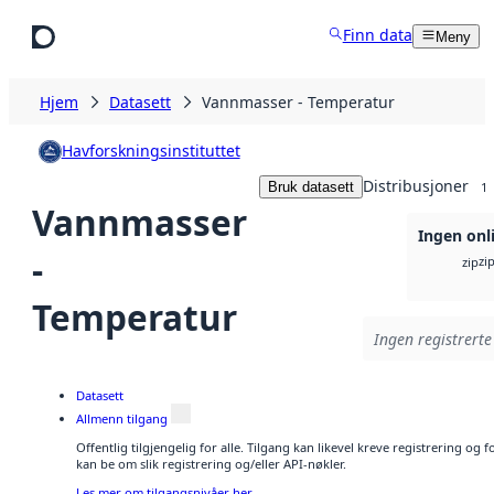
Hopp til hovedinnhold
Finn data
Meny
Hjem
Datasett
Vannmasser - Temperatur
Havforskningsinstituttet
Distribusjoner
Bruk datasett
1
Vannmasser
Ingen onl
-
zi
zip
Temperatur
Ingen registrerte
Datasett
Allmenn tilgang
Offentlig tilgjengelig for alle. Tilgang kan likevel kreve registrering o
kan be om slik registrering og/eller API-nøkler.
Les mer om tilgangsnivåer her