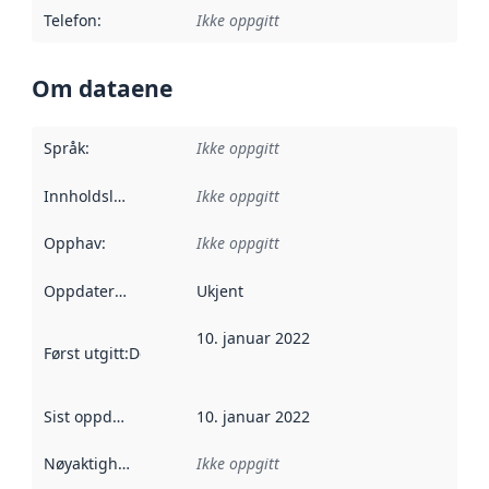
Telefon
:
Ikke oppgitt
Om dataene
Språk
:
Ikke oppgitt
Innholdsleverandører
Ikke oppgitt
:
Opphav
:
Ikke oppgitt
Oppdateringsfrekvens
Ukjent
:
10. januar 2022
Først utgitt
:
Denne datoen sier når dataene i dette datasettet 
Sist oppdatert
:
10. januar 2022
Nøyaktighet
:
Ikke oppgitt