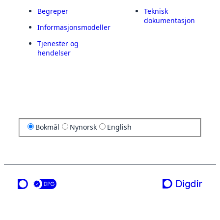
Begreper
Teknisk
dokumentasjon
Informasjonsmodeller
Tjenester og
hendelser
Bokmål
Nynorsk
English
en tjeneste fra