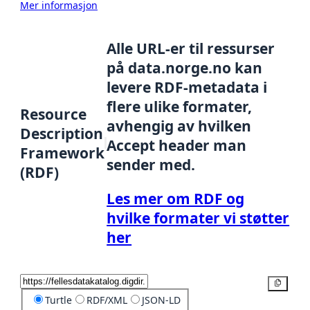
Mer informasjon
Alle URL-er til ressurser
på data.norge.no kan
levere RDF-metadata i
flere ulike formater,
Resource
avhengig av hvilken
Description
Accept header man
Framework
sender med.
(RDF)
Les mer om RDF og
hvilke formater vi støtter
her
Kopier
Turtle
RDF/XML
JSON-LD