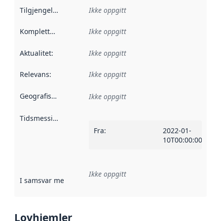
Tilgjengelighet
:
Ikke oppgitt
Kompletthet
:
Ikke oppgitt
Aktualitet
:
Ikke oppgitt
Relevans
:
Ikke oppgitt
Geografisk avgrensning
:
Ikke oppgitt
Tidsmessig avgrensning
:
Fra
:
2022-01-
10T00:00:00Z
Ikke oppgitt
I samsvar med
:
Referanse til en implementasjonsregel eller a
Lovhjemler