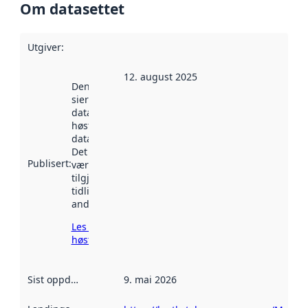
Om datasettet
Utgiver
:
12. august 2025
Denne datoen
sier når
datasettet ble
høstet av
data.norge.no.
Det kan ha
Publisert
:
vært
tilgjengelig
tidligere
andre steder.
Les mer om
høsting her
Sist oppdatert
:
9. mai 2026