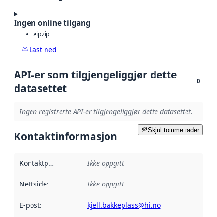
Ingen online tilgang
zip
zip
Last ned
API-er som tilgjengeliggjør dette
0
datasettet
Ingen registrerte API-er tilgjengeliggjør dette datasettet.
Skjul tomme rader
Kontaktinformasjon
Kontaktpunkt
:
Ikke oppgitt
Nettside
:
Ikke oppgitt
E-post
:
kjell.bakkeplass@hi.no