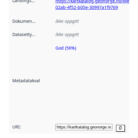
Landingsside
:
https://kartkatalog.geonorge.no/Metad
02ab-4f52-b05e-30997a1f9769
Dokumentasjon
:
Ikke oppgitt
Datasettype
:
Ikke oppgitt
God (56%)
Metadatakvalitet
er en indikator
på hvor godt
datasettene er
beskrevet ved
Metadatakvalitet
:
hjelp
avmetadata.
Les mer om
metadatakvalitet
her
URI:
Kopier