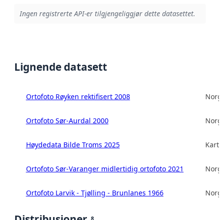
Ingen registrerte API-er tilgjengeliggjør dette datasettet.
Lignende datasett
Ortofoto Røyken rektifisert 2008
Norg
Ortofoto Sør-Aurdal 2000
Norg
Høydedata Bilde Troms 2025
Kart
Ortofoto Sør-Varanger midlertidig ortofoto 2021
Norg
Ortofoto Larvik - Tjølling - Brunlanes 1966
Norg
Distribusjoner
8