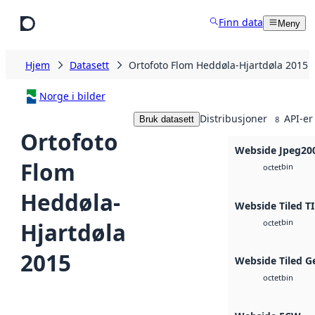
Hopp til hovedinnhold
Finn data
Meny
Hjem
Datasett
Ortofoto Flom Heddøla-Hjartdøla 2015
Norge i bilder
Distribusjoner
API-er
Bruk datasett
8
Ortofoto
Webside Jpeg20
Flom
bin
octet
Heddøla-
Webside Tiled T
bin
Hjartdøla
octet
2015
Webside Tiled G
bin
octet