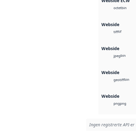
Webside ECW
bin
octet
Webside
tif
tiff
Webside
bin
jpeg
Webside
bin
geotiff
Webside
png
png
Ingen registrerte API-er 