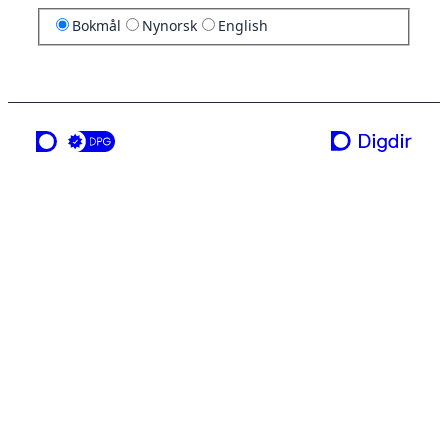
Bokmål
Nynorsk
English
en tjeneste fra