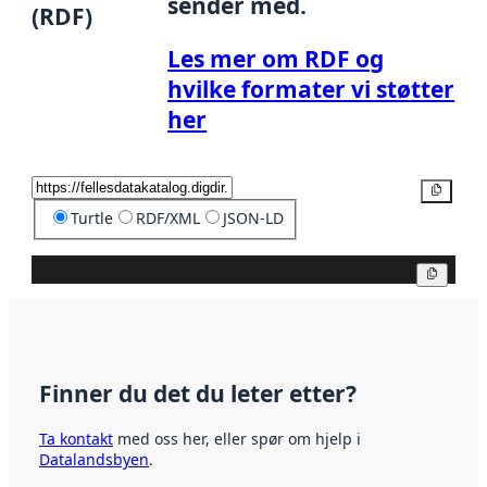
sender med.
(RDF)
Les mer om RDF og
hvilke formater vi støtter
her
Kopier
Turtle
RDF/XML
JSON-LD
Kopier
Finner du det du leter etter?
Ta kontakt
med oss her, eller spør om hjelp i
Datalandsbyen
.