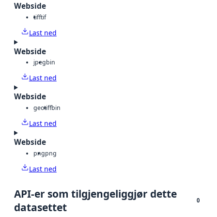
Webside
tiff
tif
Last ned
Webside
jpeg
bin
Last ned
Webside
geotiff
bin
Last ned
Webside
png
png
Last ned
API-er som tilgjengeliggjør dette
0
datasettet