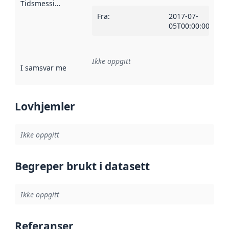
Tidsmessig avgrensning
:
Fra
:
2017-07-
05T00:00:00Z
Ikke oppgitt
I samsvar med
:
Referanse til en implementasjonsregel eller a
Lovhjemler
Ikke oppgitt
Begreper brukt i datasett
Ikke oppgitt
Referanser