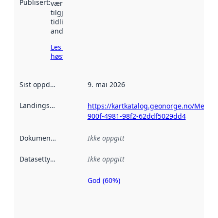
Publisert
:
vært
tilgjengelig
tidligere
andre steder.
Les mer om
høsting her
Sist oppdatert
:
9. mai 2026
Landingsside
:
https://kartkatalog.geonorge.no/Metad
900f-4981-98f2-62ddf5029dd4
Dokumentasjon
:
Ikke oppgitt
Datasettype
:
Ikke oppgitt
God (60%)
Metadatakvalitet
er en indikator
på hvor godt
datasettene er