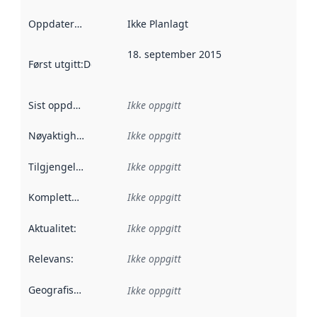
Oppdateringsfrekvens
Ikke Planlagt
:
18. september 2015
Først utgitt
:
Denne datoen sier når dataene i dette datasettet 
Sist oppdatert
:
Ikke oppgitt
Nøyaktighet
:
Ikke oppgitt
Tilgjengelighet
:
Ikke oppgitt
Kompletthet
:
Ikke oppgitt
Aktualitet
:
Ikke oppgitt
Relevans
:
Ikke oppgitt
Geografisk avgrensning
:
Ikke oppgitt