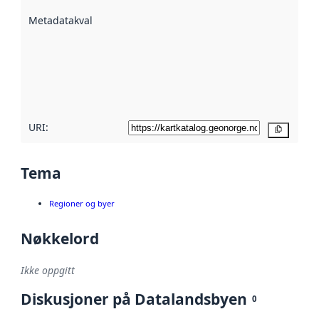
beskrevet ved
Metadatakvalitet
:
hjelp
avmetadata.
Les mer om
metadatakvalitet
her
URI:
Kopier
Tema
Regioner og byer
Nøkkelord
Ikke oppgitt
Diskusjoner på Datalandsbyen
0