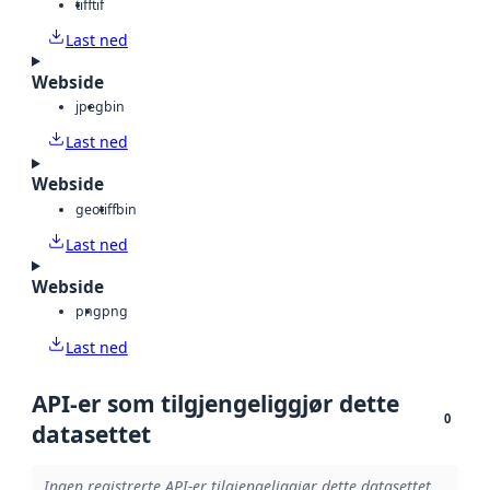
tiff
tif
Last ned
Webside
jpeg
bin
Last ned
Webside
geotiff
bin
Last ned
Webside
png
png
Last ned
API-er som tilgjengeliggjør dette
0
datasettet
Ingen registrerte API-er tilgjengeliggjør dette datasettet.