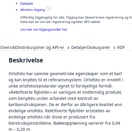
Datasett
Allmenn tilgang
Offentlig tilgjengelig for alle. Tilgang kan likevel kreve registrering o
helst kan be om slik registrering og/eller API-nøkler.
Les mer om tilgangsnivåer her
Oversikt
Distribusjoner og API-er
Detaljer
Diskusjoner
RDF
8
0
Beskrivelse
Ortofoto har samme geometriske egenskaper som et kart
og kan knyttes til et referansesystem. Ortofoto er inndelt i
ulike ortofotostandarder egnet til forskjellige formål.
«Rektifiserte flybilder» er vanligvis et midlertidig produkt,
som benyttes under arbeidet med kontroll av
kartkonstruksjonen. De er derfor av dårligere kvalitet enn
endelige ortofoto. Rektifiserte flybilder ertstattes av
endelige ortofoto når disse er produsert fra
konstruksjonsbildene. Bakkeoppløsning varierer fra 0,04
m – 0,20 m.