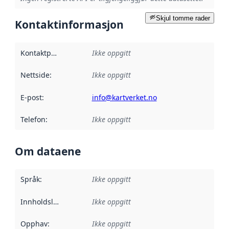
Skjul tomme rader
Kontaktinformasjon
Kontaktpunkt
:
Ikke oppgitt
Nettside
:
Ikke oppgitt
E-post
:
info@kartverket.no
Telefon
:
Ikke oppgitt
Om dataene
Språk
:
Ikke oppgitt
Innholdsleverandører
Ikke oppgitt
:
Opphav
:
Ikke oppgitt