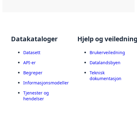
Datakataloger
Hjelp og veilednin
Datasett
Brukerveiledning
API-er
Datalandsbyen
Begreper
Teknisk
dokumentasjon
Informasjonsmodeller
Tjenester og
hendelser