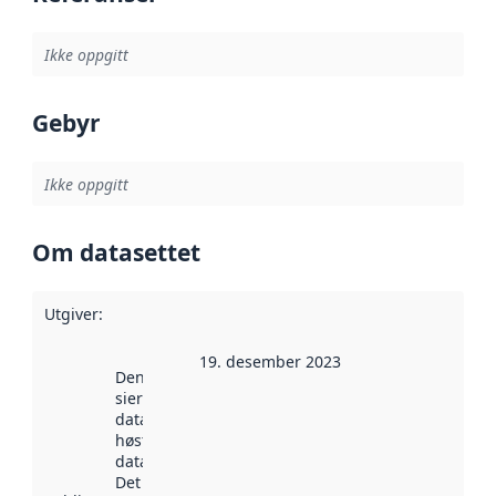
Ikke oppgitt
Gebyr
Ikke oppgitt
Om datasettet
Utgiver
:
19. desember 2023
Denne datoen
sier når
datasettet ble
høstet av
data.norge.no.
Det kan ha