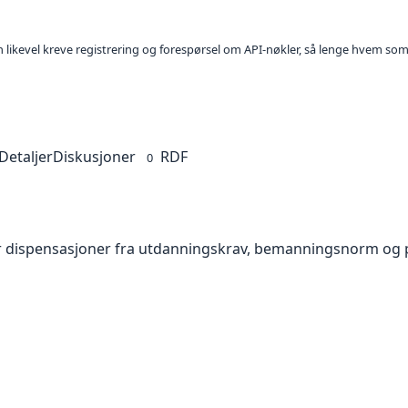
kan likevel kreve registrering og forespørsel om API-nøkler, så lenge hvem som
Detaljer
Diskusjoner
RDF
0
ver dispensasjoner fra utdanningskrav, bemanningsnorm o