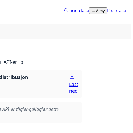
Finn data
Del data
Meny
API-er
1
0
distribusjon
Last
ned
e API-er tilgjengeliggjør dette