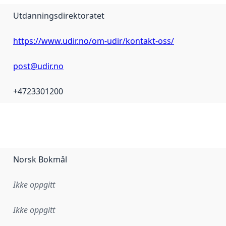
Utdanningsdirektoratet
https://www.udir.no/om-udir/kontakt-oss/
post@udir.no
+4723301200
Norsk Bokmål
Ikke oppgitt
Ikke oppgitt