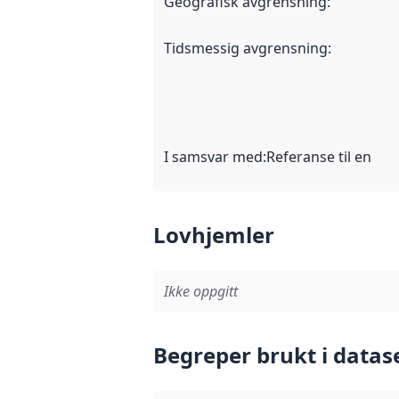
Geografisk avgrensning
:
Tidsmessig avgrensning
:
I samsvar med
:
Referanse til en im
Lovhjemler
Ikke oppgitt
Begreper brukt i datas