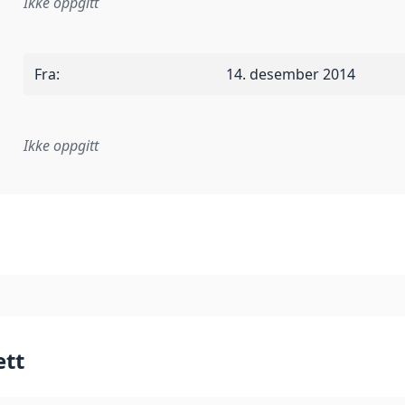
Ikke oppgitt
Fra
:
14. desember 2014
Ikke oppgitt
plementasjonsregel eller annen spesifikasjon, som ligger til
ett