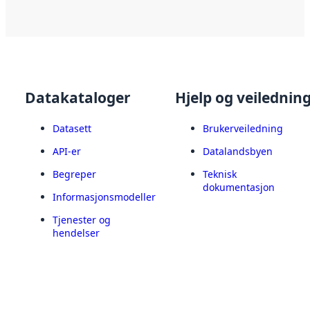
Datakataloger
Hjelp og veilednin
Datasett
Brukerveiledning
API-er
Datalandsbyen
Begreper
Teknisk
dokumentasjon
Informasjonsmodeller
Tjenester og
hendelser