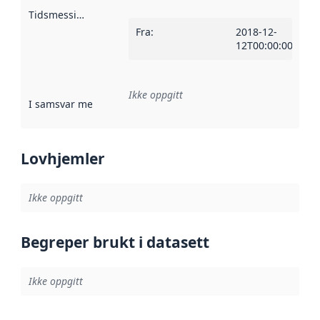
Tidsmessig avgrensning
:
Fra
:
2018-12-
12T00:00:00Z
Ikke oppgitt
I samsvar med
:
Referanse til en implementasjonsregel eller a
Lovhjemler
Ikke oppgitt
Begreper brukt i datasett
Ikke oppgitt