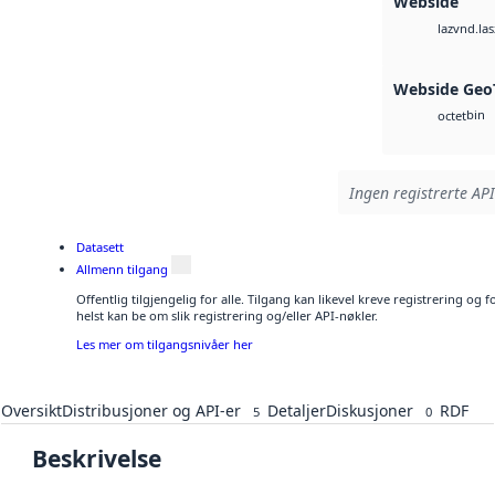
Webside
vnd.las
laz
Webside Geo
bin
octet
Ingen registrerte API
Datasett
Allmenn tilgang
Offentlig tilgjengelig for alle. Tilgang kan likevel kreve registrering o
helst kan be om slik registrering og/eller API-nøkler.
Les mer om tilgangsnivåer her
Oversikt
Distribusjoner og API-er
Detaljer
Diskusjoner
RDF
5
0
Beskrivelse