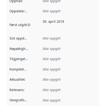
Opphav
:
Ikke oppgitt
Oppdateringsfrekvens
Ikke oppgitt
:
30. april 2018
Først utgitt
:
Denne datoen sier når dataene i dette datasettet 
Sist oppdatert
:
Ikke oppgitt
Nøyaktighet
:
Ikke oppgitt
Tilgjengelighet
:
Ikke oppgitt
Kompletthet
:
Ikke oppgitt
Aktualitet
:
Ikke oppgitt
Relevans
:
Ikke oppgitt
Geografisk avgrensning
:
Ikke oppgitt