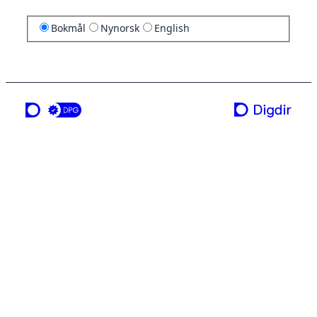
Bokmål
Nynorsk
English
en tjeneste fra