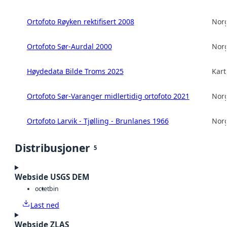
Ortofoto Røyken rektifisert 2008
Norg
Ortofoto Sør-Aurdal 2000
Norg
Høydedata Bilde Troms 2025
Kart
Ortofoto Sør-Varanger midlertidig ortofoto 2021
Norg
Ortofoto Larvik - Tjølling - Brunlanes 1966
Norg
Distribusjoner
5
Webside USGS DEM
octet
bin
Last ned
Webside ZLAS