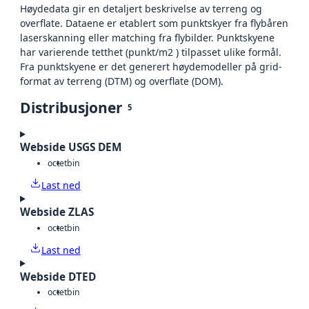
Høydedata gir en detaljert beskrivelse av terreng og
overflate. Dataene er etablert som punktskyer fra flybåren
laserskanning eller matching fra flybilder. Punktskyene
har varierende tetthet (punkt/m2 ) tilpasset ulike formål.
Fra punktskyene er det generert høydemodeller på grid-
format av terreng (DTM) og overflate (DOM).
Distribusjoner
5
Webside USGS DEM
octet
bin
Last ned
Webside ZLAS
octet
bin
Last ned
Webside DTED
octet
bin