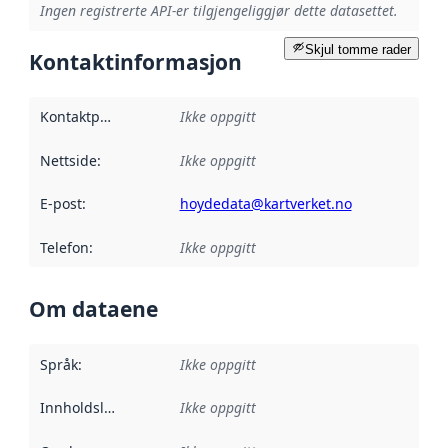
Ingen registrerte API-er tilgjengeliggjør dette datasettet.
Skjul tomme rader
Kontaktinformasjon
Kontaktpunkt
:
Ikke oppgitt
Nettside
:
Ikke oppgitt
E-post
:
hoydedata@kartverket.no
Telefon
:
Ikke oppgitt
Om dataene
Språk
:
Ikke oppgitt
Innholdsleverandører
Ikke oppgitt
: