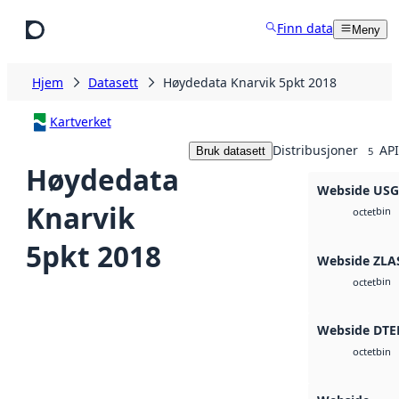
Hopp til hovedinnhold
Finn data
Meny
Hjem
Datasett
Høydedata Knarvik 5pkt 2018
Kartverket
Distribusjoner
API
Bruk datasett
5
Høydedata
Webside US
Knarvik
bin
octet
5pkt 2018
Webside ZLA
bin
octet
Webside DTE
bin
octet