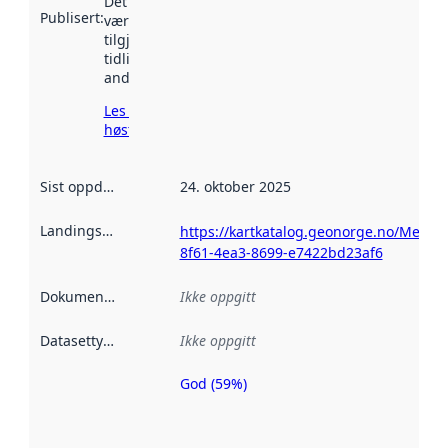
Det kan ha
Publisert
:
vært
tilgjengelig
tidligere
andre steder.
Les mer om
høsting her
Sist oppdatert
:
24. oktober 2025
Landingsside
:
https://kartkatalog.geonorge.no/Metad
8f61-4ea3-8699-e7422bd23af6
Dokumentasjon
:
Ikke oppgitt
Datasettype
:
Ikke oppgitt
God (59%)
Metadatakvalitet
er en indikator
på hvor godt