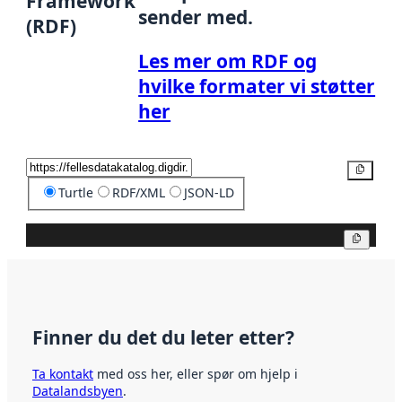
Framework
sender med.
(RDF)
Les mer om RDF og
hvilke formater vi støtter
her
Kopier
Turtle
RDF/XML
JSON-LD
Kopier
Finner du det du leter etter?
Ta kontakt
med oss her, eller spør om hjelp i
Datalandsbyen
.