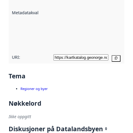
datasettene er
beskrevet ved
Metadatakvalitet
:
hjelp
avmetadata.
Les mer om
metadatakvalitet
her
URI:
Kopier
Tema
Regioner og byer
Nøkkelord
Ikke oppgitt
Diskusjoner på Datalandsbyen
0