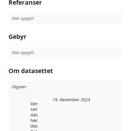
Referanser
Ikke oppgitt
Gebyr
Ikke oppgitt
Om datasettet
Utgiver
:
19. desember 2023
Denne datoen
sier når
datasettet ble
høstet av
data.norge.no.