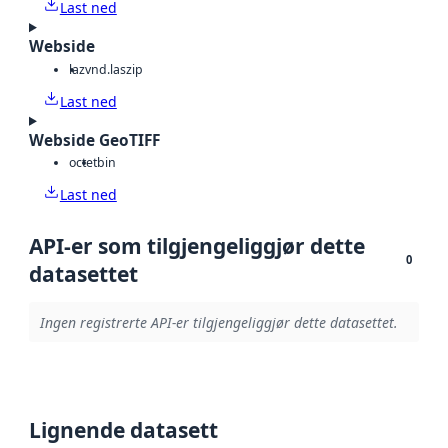
Last ned
Webside
laz
vnd.laszip
Last ned
Webside GeoTIFF
octet
bin
Last ned
API-er som tilgjengeliggjør dette
0
datasettet
Ingen registrerte API-er tilgjengeliggjør dette datasettet.
Lignende datasett