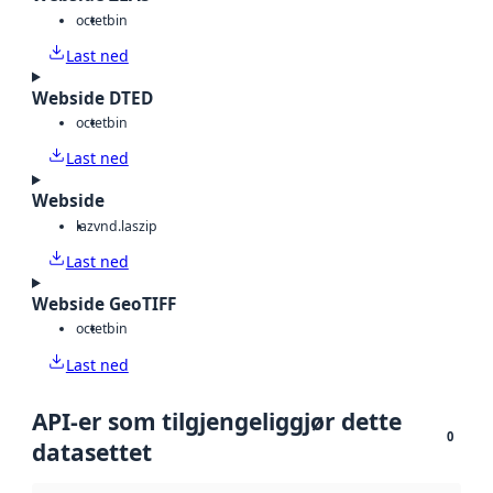
octet
bin
Last ned
Webside DTED
octet
bin
Last ned
Webside
laz
vnd.laszip
Last ned
Webside GeoTIFF
octet
bin
Last ned
API-er som tilgjengeliggjør dette
0
datasettet