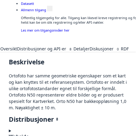
Datasett
Allmenn tilgang
Offentlig tilgjengelig for alle. Tilgang kan likevel kreve registrering o
helst kan be om slik registrering og/eller API-nøkler.
Les mer om tilgangsnivåer her
Oversikt
Distribusjoner og API-er
Detaljer
Diskusjoner
RDF
8
0
Beskrivelse
Ortofoto har samme geometriske egenskaper som et kart
og kan knyttes til et referansesystem. Ortofoto er inndelt i
ulike ortofotostandarder egnet til forskjellige formål.
Ortofoto N50 representerer eldre bilder og er produsert
spesielt for Kartverket. Orto N50 har bakkeoppløsning 1,0
m. Nøyaktighet ± 10 m.
Distribusjoner
8