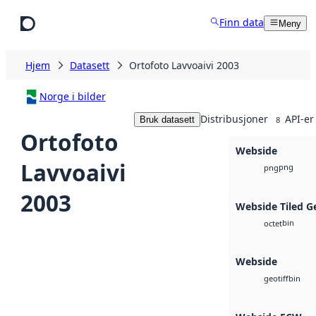
Hopp til hovedinnhold
Finn data
Meny
Hjem
Datasett
Ortofoto Lavvoaivi 2003
Norge i bilder
Distribusjoner
API-er
Bruk datasett
8
Ortofoto
Webside
Lavvoaivi
png
png
2003
Webside Tiled G
bin
octet
Webside
bin
geotiff