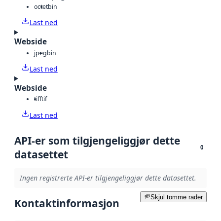
octet
bin
Last ned
Webside
jpeg
bin
Last ned
Webside
tiff
tif
Last ned
API-er som tilgjengeliggjør dette
0
datasettet
Ingen registrerte API-er tilgjengeliggjør dette datasettet.
Skjul tomme rader
Kontaktinformasjon