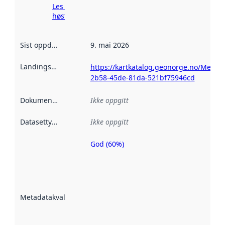
Les mer om
høsting her
Sist oppdatert
:
9. mai 2026
Landingsside
:
https://kartkatalog.geonorge.no/Metad
2b58-45de-81da-521bf75946cd
Dokumentasjon
:
Ikke oppgitt
Datasettype
:
Ikke oppgitt
God (60%)
Metadatakvalitet
er en indikator
på hvor godt
datasettene er
beskrevet ved
Metadatakvalitet
:
hjelp
avmetadata.
Les mer om