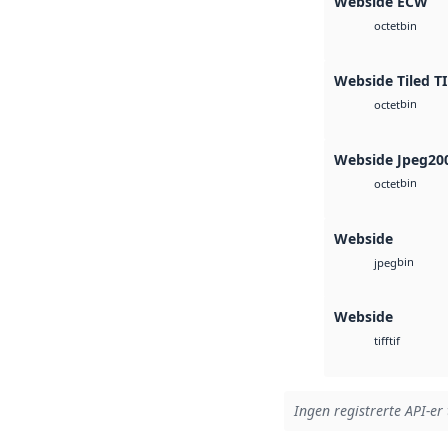
Webside ECW
bin
octet
Webside Tiled T
bin
octet
Webside Jpeg20
bin
octet
Webside
bin
jpeg
Webside
tif
tiff
Ingen registrerte API-er 