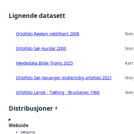
Lignende datasett
Ortofoto Røyken rektifisert 2008
Norg
Ortofoto Sør-Aurdal 2000
Norg
Høydedata Bilde Troms 2025
Kart
Ortofoto Sør-Varanger midlertidig ortofoto 2021
Norg
Ortofoto Larvik - Tjølling - Brunlanes 1966
Norg
Distribusjoner
8
Webside
png
png