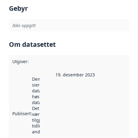
Gebyr
Ikke oppgitt
Om datasettet
Utgiver
:
19. desember 2023
Denne datoen
sier når
datasettet ble
høstet av
data.norge.no.
Det kan ha
Publisert
:
vært
tilgjengelig
tidligere
andre steder.