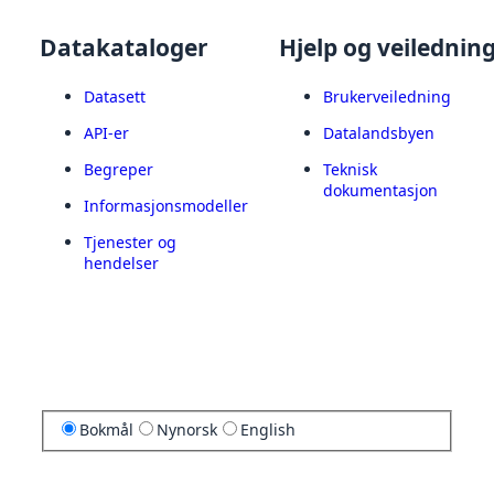
Datakataloger
Hjelp og veilednin
Datasett
Brukerveiledning
API-er
Datalandsbyen
Begreper
Teknisk
dokumentasjon
Informasjonsmodeller
Tjenester og
hendelser
Bokmål
Nynorsk
English