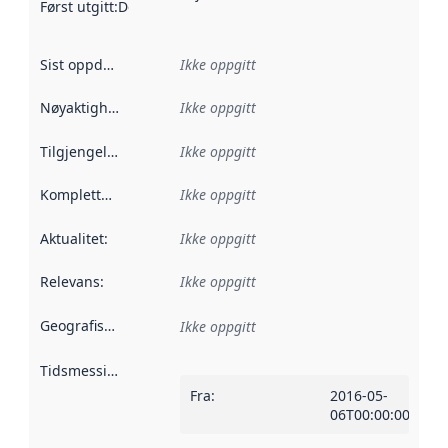
Først utgitt
:
Denne datoen sier når dataene i dette datasettet 
Sist oppdatert
:
Ikke oppgitt
Nøyaktighet
:
Ikke oppgitt
Tilgjengelighet
:
Ikke oppgitt
Kompletthet
:
Ikke oppgitt
Aktualitet
:
Ikke oppgitt
Relevans
:
Ikke oppgitt
Geografisk avgrensning
:
Ikke oppgitt
Tidsmessig avgrensning
:
Fra
:
2016-05-
06T00:00:00Z