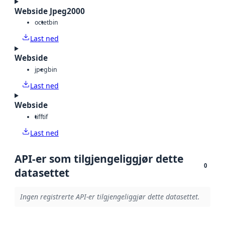
Webside Jpeg2000
octet
bin
Last ned
Webside
jpeg
bin
Last ned
Webside
tiff
tif
Last ned
API-er som tilgjengeliggjør dette
0
datasettet
Ingen registrerte API-er tilgjengeliggjør dette datasettet.