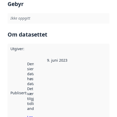
Gebyr
Ikke oppgitt
Om datasettet
Utgiver
:
9. juni 2023
Denne datoen
sier når
datasettet ble
høstet av
data.norge.no.
Det kan ha
Publisert
:
vært
tilgjengelig
tidligere
andre steder.