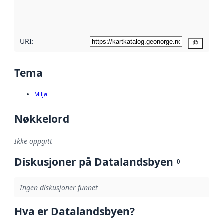
metadatakvalitet
her
URI:
Kopier
Tema
Miljø
Nøkkelord
Ikke oppgitt
Diskusjoner på Datalandsbyen
0
Ingen diskusjoner funnet
Hva er Datalandsbyen?