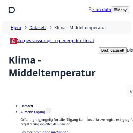
Hopp til hovedinnhold
Finn data
Meny
Hjem
Datasett
Klima - Middeltemperatur
Norges vassdrags- og energidirektorat
Dis
Bruk datasett
Klima -
Middeltemperatur
I
Datasett
Allmenn tilgang
Offentlig tilgjengelig for alle. Tilgang kan likevel kreve registrering o
registrering og/eller API-nøkler.
Les mer om tilgangsnivåer her