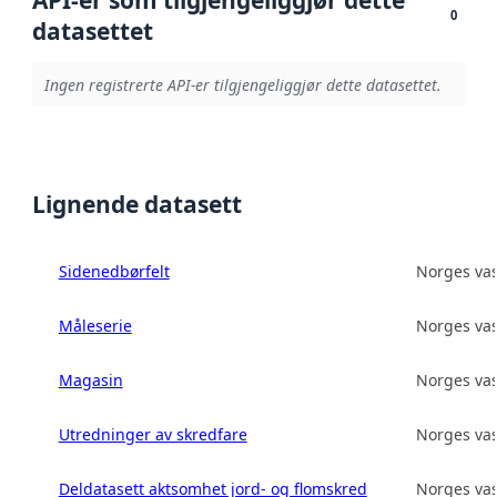
API-er som tilgjengeliggjør dette
0
datasettet
Ingen registrerte API-er tilgjengeliggjør dette datasettet.
Lignende datasett
Sidenedbørfelt
Norges vas
Måleserie
Norges vas
Magasin
Norges vas
Utredninger av skredfare
Norges vas
Deldatasett aktsomhet jord- og flomskred
Norges vas