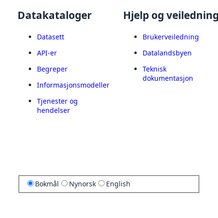
Datakataloger
Hjelp og veilednin
Datasett
Brukerveiledning
API-er
Datalandsbyen
Begreper
Teknisk
dokumentasjon
Informasjonsmodeller
Tjenester og
hendelser
Bokmål
Nynorsk
English