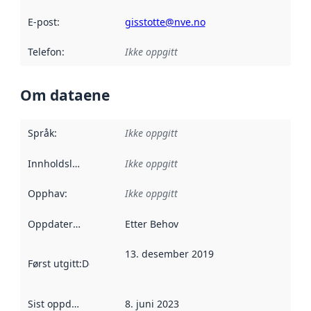
E-post
:
gisstotte@nve.no
Telefon
:
Ikke oppgitt
Om dataene
Språk
:
Ikke oppgitt
Innholdsleverandører
Ikke oppgitt
:
Opphav
:
Ikke oppgitt
Oppdateringsfrekvens
Etter Behov
:
13. desember 2019
Først utgitt
:
Denne datoen sier når dataene i dette datasettet 
Sist oppdatert
:
8. juni 2023