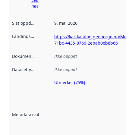
Les mer om
høsting her
Sist oppdatert
:
9. mai 2026
Landingsside
:
https://kartkatalog.geonorge.no/Metad
71bc-4435-8766-2ebab0eb8b66
Dokumentasjon
:
Ikke oppgitt
Datasettype
:
Ikke oppgitt
Utmerket (75%)
Metadatakvalitet
er en indikator
på hvor godt
datasettene er
beskrevet ved
Metadatakvalitet
:
hjelp
avmetadata.
Les mer om