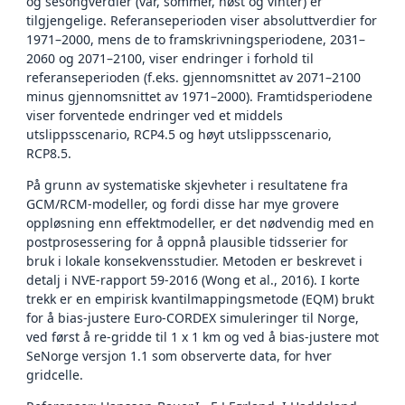
og sesongverdier (vår, sommer, høst og vinter) er
tilgjengelige. Referanseperioden viser absoluttverdier for
1971–2000, mens de to framskrivningsperiodene, 2031–
2060 og 2071–2100, viser endringer i forhold til
referanseperioden (f.eks. gjennomsnittet av 2071–2100
minus gjennomsnittet av 1971–2000). Framtidsperiodene
viser forventede endringer ved et middels
utslippsscenario, RCP4.5 og høyt utslippsscenario,
RCP8.5.
På grunn av systematiske skjevheter i resultatene fra
GCM/RCM-modeller, og fordi disse har mye grovere
oppløsning enn effektmodeller, er det nødvendig med en
postprosessering for å oppnå plausible tidsserier for
bruk i lokale konsekvensstudier. Metoden er beskrevet i
detalj i NVE-rapport 59-2016 (Wong et al., 2016). I korte
trekk er en empirisk kvantilmappingsmetode (EQM) brukt
for å bias-justere Euro-CORDEX simuleringer til Norge,
ved først å re-gridde til 1 x 1 km og ved å bias-justere mot
SeNorge versjon 1.1 som observerte data, for hver
gridcelle.