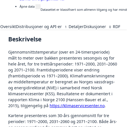
Åpne data
Datasettet er klassifisert som allmenn tilgang og har mins
Oversikt
Distribusjoner og API-er
Detaljer
Diskusjoner
RDF
1
0
Beskrivelse
Gjennomsnittstemperatur (over en 24-timersperiode)
målt to meter over bakken presenteres sesongvis og for
hele året, for tre trettiårsperioder: 1971–2000, 2031–2060
og 2071–2100. Framtidsperiodene viser endring
(framtidsperiode vs 1971–2000). Klimaframskrivningene
av middeltemperatur er beregnet av Norges vassdrags-
og energidirektorat (NVE) i samarbeid med Norsk
klimaservicesenter (KSS). Resultatene er dokumentert i
rapporten Klima i Norge 2100 (Hanssen-Bauer et al.,
2015), tilgjengelig på
https://klimaservicesenter.no
.
Kartene presenteres som 30-års gjennomsnitt for tre
perioder: 1971–2000, 2031–2060 og 2071–2100. Både års-