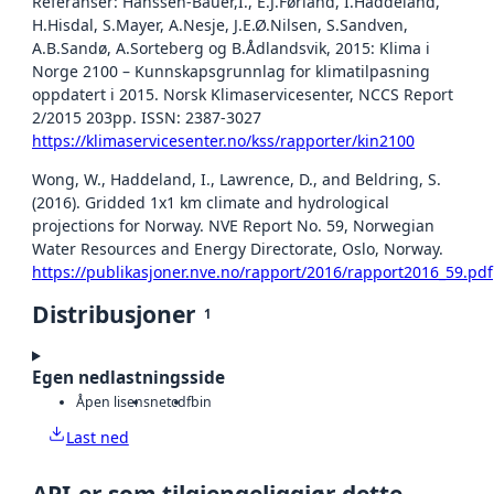
Referanser: Hanssen-Bauer,I., E.J.Førland, I.Haddeland,
H.Hisdal, S.Mayer, A.Nesje, J.E.Ø.Nilsen, S.Sandven,
A.B.Sandø, A.Sorteberg og B.Ådlandsvik, 2015: Klima i
Norge 2100 – Kunnskapsgrunnlag for klimatilpasning
oppdatert i 2015. Norsk Klimaservicesenter, NCCS Report
2/2015 203pp. ISSN: 2387-3027
https://klimaservicesenter.no/kss/rapporter/kin2100
Wong, W., Haddeland, I., Lawrence, D., and Beldring, S.
(2016). Gridded 1x1 km climate and hydrological
projections for Norway. NVE Report No. 59, Norwegian
Water Resources and Energy Directorate, Oslo, Norway.
https://publikasjoner.nve.no/rapport/2016/rapport2016_59.pdf
Distribusjoner
1
Egen nedlastningsside
Åpen lisens
netcdf
bin
Last ned