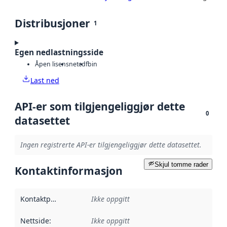
Distribusjoner
1
Egen nedlastningsside
Åpen lisens
netcdf
bin
Last ned
API-er som tilgjengeliggjør dette
0
datasettet
Ingen registrerte API-er tilgjengeliggjør dette datasettet.
Skjul tomme rader
Kontaktinformasjon
Kontaktpunkt
:
Ikke oppgitt
Nettside
:
Ikke oppgitt