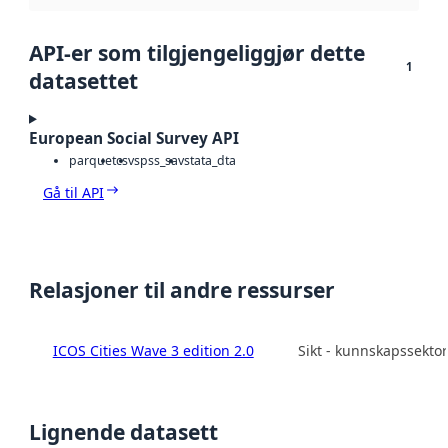
API-er som tilgjengeliggjør dette
1
datasettet
European Social Survey API
parquet
csv
spss_sav
stata_dta
Gå til API
Relasjoner til andre ressurser
ICOS Cities Wave 3 edition 2.0
Sikt - kunnskapssekto
Lignende datasett