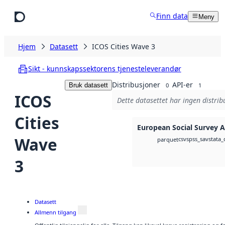
Hopp til hovedinnhold
Finn data
Meny
Hjem
Datasett
ICOS Cities Wave 3
Sikt - kunnskapssektorens tjenesteleverandør
Distribusjoner
API-er
Bruk datasett
0
1
ICOS
Dette datasettet har ingen distrib
Cities
European Social Survey A
Wave
csv
spss_sav
stata_
parquet
3
Datasett
Allmenn tilgang