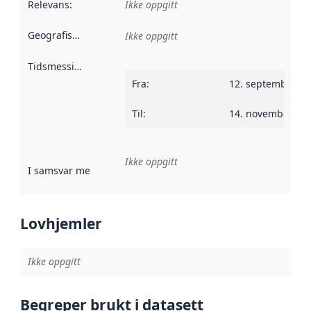
Relevans
:
Ikke oppgitt
Geografisk avgrensning
:
Ikke oppgitt
Tidsmessig avgrensning
:
Fra
:
12. september 2
Til
:
14. november 20
Ikke oppgitt
I samsvar med
:
Referanse til en implementasjonsregel eller a
Lovhjemler
Ikke oppgitt
Begreper brukt i datasett