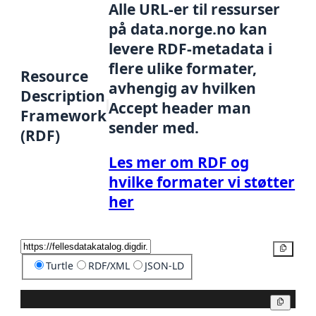
Alle URL-er til ressurser
på data.norge.no kan
levere RDF-metadata i
flere ulike formater,
Resource
avhengig av hvilken
Description
Accept header man
Framework
sender med.
(RDF)
Les mer om RDF og
hvilke formater vi støtter
her
Kopier
Turtle
RDF/XML
JSON-LD
Kopier