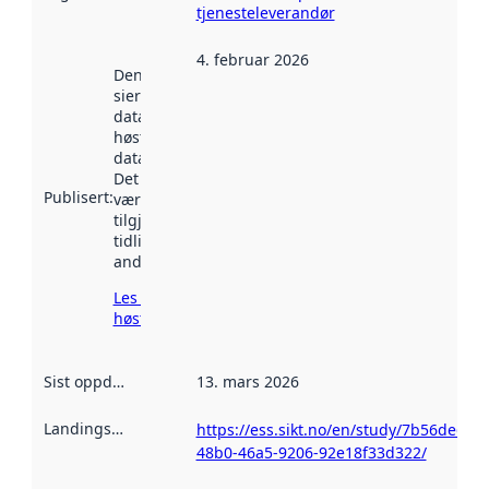
tjenesteleverandør
4. februar 2026
Denne datoen
sier når
datasettet ble
høstet av
data.norge.no.
Det kan ha
Publisert
:
vært
tilgjengelig
tidligere
andre steder.
Les mer om
høsting her
Sist oppdatert
:
13. mars 2026
Landingsside
:
https://ess.sikt.no/en/study/7b56de60-
48b0-46a5-9206-92e18f33d322/