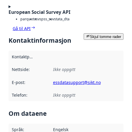
European Social Survey API
parquet
csv
spss_sav
stata_dta
Gå til API
Skjul tomme rader
Kontaktinformasjon
Kontaktpunkt
:
Nettside
:
Ikke oppgitt
E-post
:
essdatasupport@sikt.no
Telefon
:
Ikke oppgitt
Om dataene
Språk
:
Engelsk