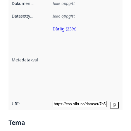
Dokumentasjon
:
Ikke oppgitt
Datasettype
:
Ikke oppgitt
Dårlig (23%)
Metadatakvalitet
er en indikator
på hvor godt
datasettene er
beskrevet ved
Metadatakvalitet
:
hjelp
avmetadata.
Les mer om
metadatakvalitet
her
URI:
Kopier
Tema