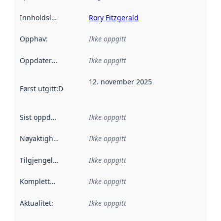
Innholdsleverandører
Rory Fitzgerald
:
Opphav
:
Ikke oppgitt
Oppdateringsfrekvens
Ikke oppgitt
:
12. november 2025
Først utgitt
:
Denne datoen sier når dataene i dette datasettet 
Sist oppdatert
:
Ikke oppgitt
Nøyaktighet
:
Ikke oppgitt
Tilgjengelighet
:
Ikke oppgitt
Kompletthet
:
Ikke oppgitt
Aktualitet
:
Ikke oppgitt