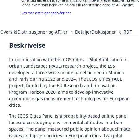
Offentlig tilgjengelig for alle. Tilgang kan likevel kreve registrering og 
lenge hvem som helst kan be om slik registrering og/eller API-nøkler.
Les mer om tilgangsnivåer her
Oversikt
Distribusjoner og API-er
Detaljer
Diskusjoner
RDF
1
0
Beskrivelse
In collaboration with the ICOS Cities - Pilot Application in
Urban Landscapes (PAUL) research project, the ESS
developed a three-wave online panel fielded in Munich
and Paris during 2023 and 2024. The ICOS Cities-PAUL
project, funded by the EU Research and Innovation
Program Horizon 2020, aims to develop innovative
greenhouse gas measurement technologies for European
cities.
The ICOS Cities Panel is a probability-based online panel
focused on studying environmental attitudes in urban
spaces. The panel measured public opinion about climate
issues and green policies in European cities. Two pilot