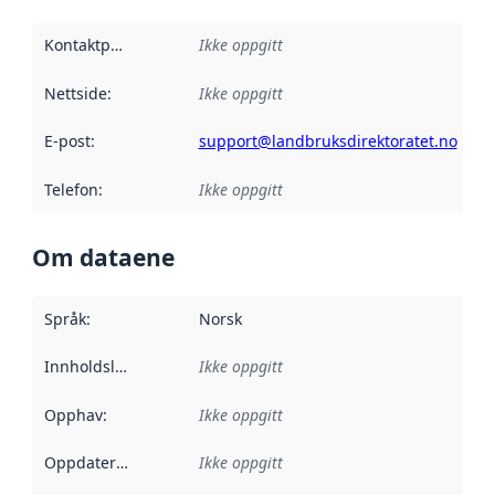
Kontaktpunkt
:
Ikke oppgitt
Nettside
:
Ikke oppgitt
E-post
:
support@landbruksdirektoratet.no
Telefon
:
Ikke oppgitt
Om dataene
Språk
:
Norsk
Innholdsleverandører
Ikke oppgitt
:
Opphav
:
Ikke oppgitt
Oppdateringsfrekvens
Ikke oppgitt
: