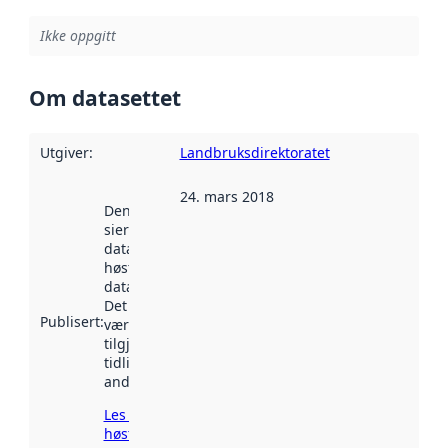
Ikke oppgitt
Om datasettet
Utgiver
:
Landbruksdirektoratet
24. mars 2018
Denne datoen
sier når
datasettet ble
høstet av
data.norge.no.
Det kan ha
Publisert
:
vært
tilgjengelig
tidligere
andre steder.
Les mer om
høsting her