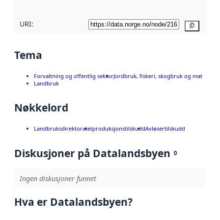
URI:
Kopier
Tema
Forvaltning og offentlig sektor
Jordbruk, fiskeri, skogbruk og mat
Landbruk
Nøkkelord
Landbruksdirektoratet
produksjonstilskudd
Avløsertilskudd
Diskusjoner på Datalandsbyen
0
Ingen diskusjoner funnet
Hva er Datalandsbyen?