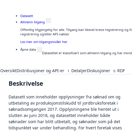
Datasett
Allmenn tilgang
Offentlig tilgjengelig for alle. Tilgang kan likevel kreve registrering o
registrering og/eller API-nøkler.
Les mer om tilgangsnivåer her
Åpne data
Datasettet er klassifisert som allmenn tilgang og har mins
Oversikt
Distribusjoner og API-er
Detaljer
Diskusjoner
RDF
1
0
Beskrivelse
Datasett som inneholder opplysninger fra søknad om og
utbetaling av produksjonstilskudd til jordbruksforetak i
søknadsomgangen 2017. Opplysningene ble hentet ut i
slutten av juni 2018, og datasettet inneholder både
søknader som har blitt utbetalt, og søknader som på det
tidspunktet var under behandling. For hvert foretak vises