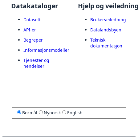
Datakataloger
Hjelp og veilednin
Datasett
Brukerveiledning
API-er
Datalandsbyen
Begreper
Teknisk
dokumentasjon
Informasjonsmodeller
Tjenester og
hendelser
Bokmål
Nynorsk
English