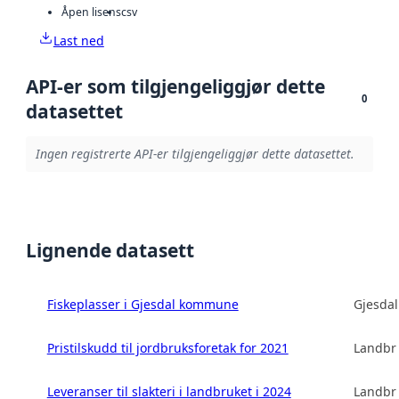
Åpen lisens
csv
Last ned
API-er som tilgjengeliggjør dette
0
datasettet
Ingen registrerte API-er tilgjengeliggjør dette datasettet.
Lignende datasett
Fiskeplasser i Gjesdal kommune
Gjesda
Pristilskudd til jordbruksforetak for 2021
Landbru
Leveranser til slakteri i landbruket i 2024
Landbru