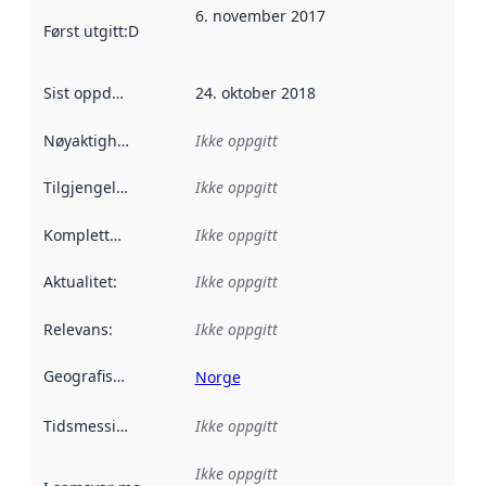
6. november 2017
Først utgitt
:
Denne datoen sier når dataene i dette datasettet 
Sist oppdatert
:
24. oktober 2018
Nøyaktighet
:
Ikke oppgitt
Tilgjengelighet
:
Ikke oppgitt
Kompletthet
:
Ikke oppgitt
Aktualitet
:
Ikke oppgitt
Relevans
:
Ikke oppgitt
Geografisk avgrensning
:
Norge
Tidsmessig avgrensning
Ikke oppgitt
:
Ikke oppgitt