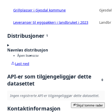
Grillplasser i Gjesdal kommune
Gjesda
Leveranser til eggpakkeri i landbruket i 2023
Landbru
Distribusjoner
1
Navnløs distribusjon
Åpen lisens
csv
Last ned
API-er som tilgjengeliggjør dette
0
datasettet
Ingen registrerte API-er tilgjengeliggjør dette datasettet.
Skjul tomme rader
Kontaktinformasjon