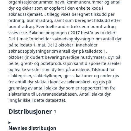
organisasjonsnummer, navn, kommunenummer og antall
dyr og dekar som er oppført i den enkelte kode i
søknadsskjemaet. I tillegg vises beregnet tilskudd per
ordning, bunnfradrag, samt sum beregnet tilskudd etter
bunnfradrag. Eventuelle andre trekk enn bunnfradrag
vises ikke. Søknadsomgangen i 2017 består av to deler:
Del 1 mai: Inneholder søknadsopplysninger om antall dyr
på telledato 1. mai. Del 2 oktober: Inneholder
søknadsopplysninger om antall dyr på telledato 1.
oktober (inkludert bevaringsverdige husdyrraser), dyr på
beite, grønt- og potetproduksjon samt disponerte arealer
og hvilke vekster som dyrkes på arealene. Tilskudd for
slaktegriser, slaktekyllinger, gjess, kalkuner og ender gis
for antall dyr slakta i løpet av søknadsåret, og gis på
grunnlag av antall slakta dyr som er rapportert inn fra
slakteriene til Leveransedatabasen. Antall slakta dyr
inngår ikke i dette datasettet.
Distribusjoner
1
Navnløs distribusjon