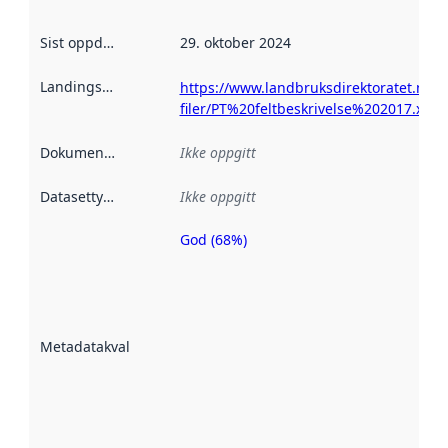
Sist oppdatert
:
29. oktober 2024
Landingsside
:
https://www.landbruksdirektoratet.no/nb
filer/PT%20feltbeskrivelse%202017.xlsx
Dokumentasjon
:
Ikke oppgitt
Datasettype
:
Ikke oppgitt
God (68%)
Metadatakvalitet
er en indikator
på hvor godt
datasettene er
beskrevet ved
Metadatakvalitet
:
hjelp
avmetadata.
Les mer om
metadatakvalitet
her