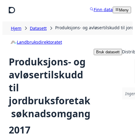
Hopp til hovedinnhold
Finn data
Meny
Produksjons- og avløsertilskudd til jo
Hjem
Datasett
Landbruksdirektoratet
Distri
Bruk datasett
Produksjons- og
avløsertilskudd
til
Ingen
jordbruksforetak
 søknadsomgang
2017