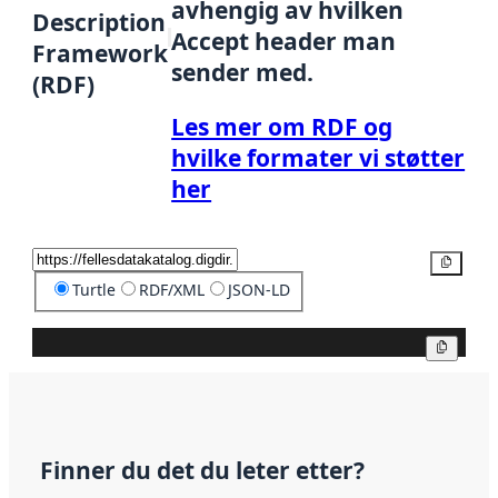
avhengig av hvilken
Description
Accept header man
Framework
sender med.
(RDF)
Les mer om RDF og
hvilke formater vi støtter
her
Kopier
Turtle
RDF/XML
JSON-LD
Kopier
Finner du det du leter etter?