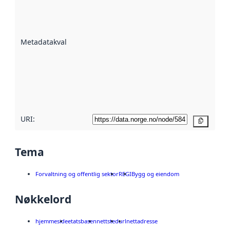
er en indikator
på hvor godt
datasettene er
beskrevet ved
Metadatakvalitet
:
hjelp
avmetadata.
Les mer om
metadatakvalitet
her
URI:
Kopier
Tema
Forvaltning og offentlig sektor
REGI
Bygg og eiendom
Nøkkelord
hjemmeside
etatsbasen
nettsted
url
nettadresse