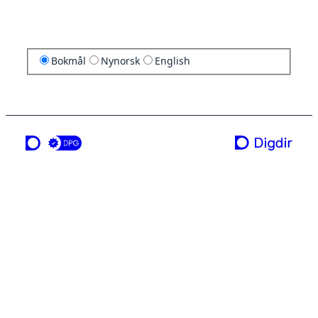
Bokmål
Nynorsk
English
en tjeneste fra