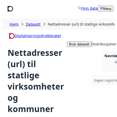
Hopp til hovedinnhold
Finn data
Meny
Hjem
Datasett
Nettadresser (url) til statlige virksom
Digitaliseringsdirektoratet
Distribusjoner
Bruk datasett
Nettadresser
Navnlø
(url) til
Å
statlige
Ingen registre
virksomheter
og
kommuner