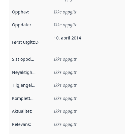
Opphav
:
Ikke oppgitt
Oppdateringsfrekvens
Ikke oppgitt
:
10. april 2014
Først utgitt
:
Denne datoen sier når dataene i dette datasettet 
Sist oppdatert
:
Ikke oppgitt
Nøyaktighet
:
Ikke oppgitt
Tilgjengelighet
:
Ikke oppgitt
Kompletthet
:
Ikke oppgitt
Aktualitet
:
Ikke oppgitt
Relevans
:
Ikke oppgitt