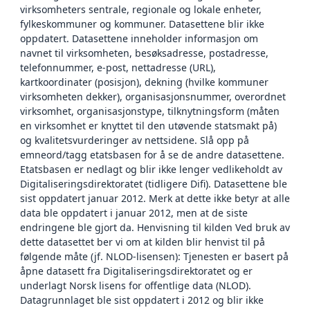
virksomheters sentrale, regionale og lokale enheter,
fylkeskommuner og kommuner. Datasettene blir ikke
oppdatert. Datasettene inneholder informasjon om
navnet til virksomheten, besøksadresse, postadresse,
telefonnummer, e-post, nettadresse (URL),
kartkoordinater (posisjon), dekning (hvilke kommuner
virksomheten dekker), organisasjonsnummer, overordnet
virksomhet, organisasjonstype, tilknytningsform (måten
en virksomhet er knyttet til den utøvende statsmakt på)
og kvalitetsvurderinger av nettsidene. Slå opp på
emneord/tagg etatsbasen for å se de andre datasettene.
Etatsbasen er nedlagt og blir ikke lenger vedlikeholdt av
Digitaliseringsdirektoratet (tidligere Difi). Datasettene ble
sist oppdatert januar 2012. Merk at dette ikke betyr at alle
data ble oppdatert i januar 2012, men at de siste
endringene ble gjort da. Henvisning til kilden Ved bruk av
dette datasettet ber vi om at kilden blir henvist til på
følgende måte (jf. NLOD-lisensen): Tjenesten er basert på
åpne datasett fra Digitaliseringsdirektoratet og er
underlagt Norsk lisens for offentlige data (NLOD).
Datagrunnlaget ble sist oppdatert i 2012 og blir ikke