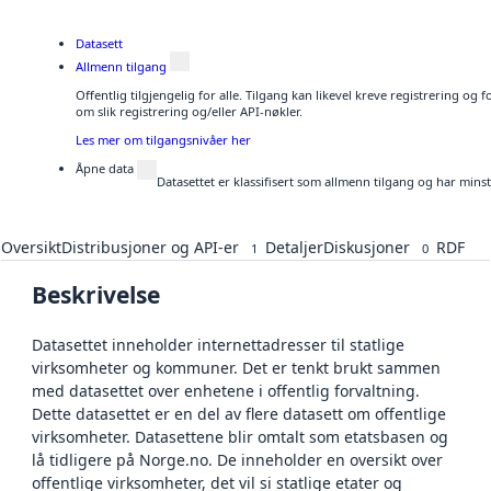
Datasett
Allmenn tilgang
Offentlig tilgjengelig for alle. Tilgang kan likevel kreve registrering o
om slik registrering og/eller API-nøkler.
Les mer om tilgangsnivåer her
Åpne data
Datasettet er klassifisert som allmenn tilgang og har mins
Oversikt
Distribusjoner og API-er
Detaljer
Diskusjoner
RDF
1
0
Beskrivelse
Datasettet inneholder internettadresser til statlige
virksomheter og kommuner. Det er tenkt brukt sammen
med datasettet over enhetene i offentlig forvaltning.
Dette datasettet er en del av flere datasett om offentlige
virksomheter. Datasettene blir omtalt som etatsbasen og
lå tidligere på Norge.no. De inneholder en oversikt over
offentlige virksomheter, det vil si statlige etater og