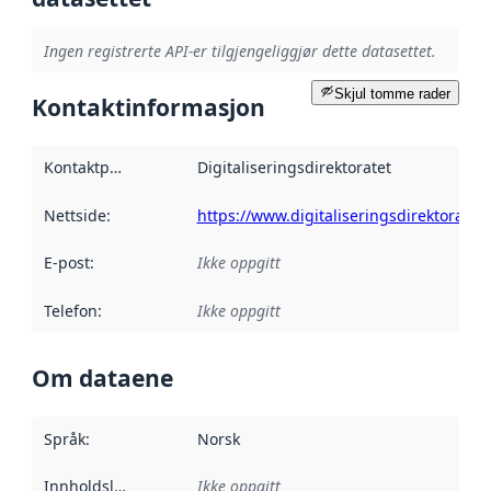
Ingen registrerte API-er tilgjengeliggjør dette datasettet.
Skjul tomme rader
Kontaktinformasjon
Kontaktpunkt
:
Digitaliseringsdirektoratet
Nettside
:
https://www.digitaliseringsdirektoratet.
E-post
:
Ikke oppgitt
Telefon
:
Ikke oppgitt
Om dataene
Språk
:
Norsk
Innholdsleverandører
Ikke oppgitt
: