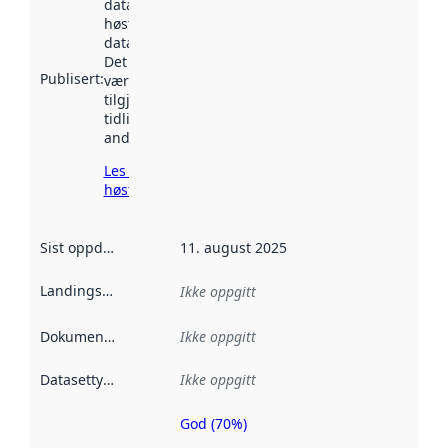
datasettet ble
høstet av
data.norge.no.
Det kan ha
Publisert
:
vært
tilgjengelig
tidligere
andre steder.
Les mer om
høsting her
Sist oppdatert
:
11. august 2025
Landingsside
:
Ikke oppgitt
Dokumentasjon
:
Ikke oppgitt
Datasettype
:
Ikke oppgitt
God (70%)
Metadatakvalitet