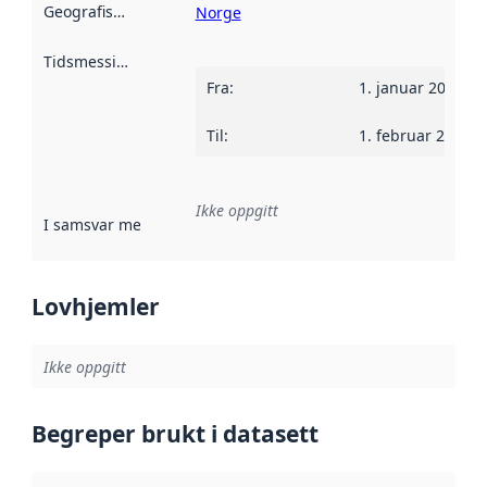
Geografisk avgrensning
:
Norge
Tidsmessig avgrensning
:
Fra
:
1. januar 2002
Til
:
1. februar 2012
Ikke oppgitt
I samsvar med
:
Referanse til en implementasjonsregel eller a
Lovhjemler
Ikke oppgitt
Begreper brukt i datasett