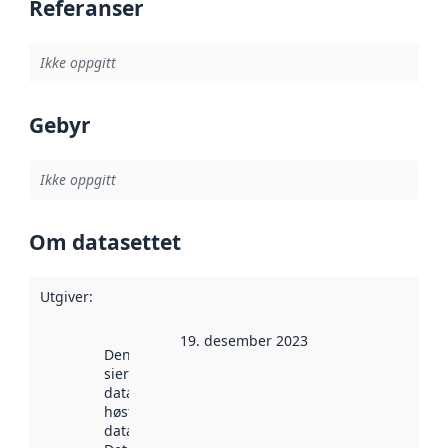
Referanser
Ikke oppgitt
Gebyr
Ikke oppgitt
Om datasettet
Utgiver
:
19. desember 2023
Denne datoen
sier når
datasettet ble
høstet av
data.norge.no.