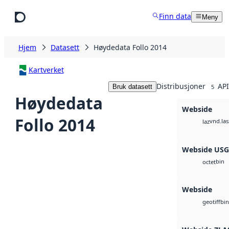
Hopp til hovedinnhold
Finn data
Meny
Hjem
Datasett
Høydedata Follo 2014
Kartverket
Distribusjoner
API
Bruk datasett
5
Høydedata
Webside
Follo 2014
vnd.las
laz
Webside US
bin
octet
Webside
bin
geotiff