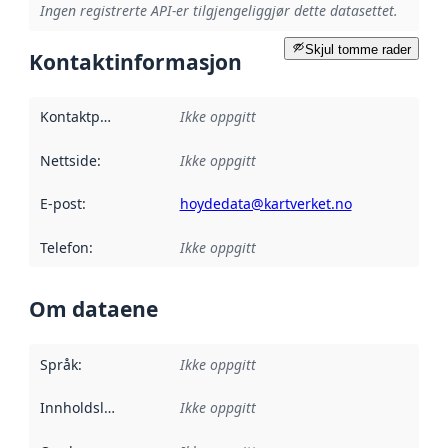
Ingen registrerte API-er tilgjengeliggjør dette datasettet.
Skjul tomme rader
Kontaktinformasjon
Kontaktpunkt
:
Ikke oppgitt
Nettside
:
Ikke oppgitt
E-post
:
hoydedata@kartverket.no
Telefon
:
Ikke oppgitt
Om dataene
Språk
:
Ikke oppgitt
Innholdsleverandører
Ikke oppgitt
: