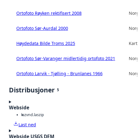
Ortofoto Røyken rektifisert 2008
Norg
Ortofoto Sør-Aurdal 2000
Norg
Høydedata Bilde Troms 2025
Kart
Ortofoto Sør-Varanger midlertidig ortofoto 2021
Norg
Ortofoto Larvik - Tjølling - Brunlanes 1966
Norg
Distribusjoner
5
Webside
laz
vnd.laszip
Last ned
Webside USGS DEM