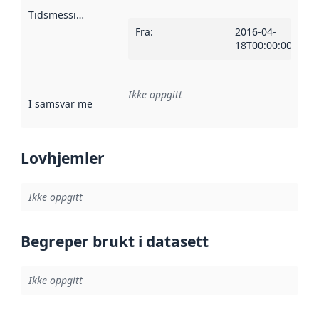
Tidsmessig avgrensning
:
Fra
:
2016-04-
18T00:00:00Z
Ikke oppgitt
I samsvar med
:
Referanse til en implementasjonsregel eller a
Lovhjemler
Ikke oppgitt
Begreper brukt i datasett
Ikke oppgitt