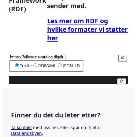
Framework
sender med.
(RDF)
Les mer om RDF og
hvilke formater vi støtter
her
Kopier
Turtle
RDF/XML
JSON-LD
Kopier
Finner du det du leter etter?
Ta kontakt
med oss her, eller spør om hjelp i
Datalandsbyen
.