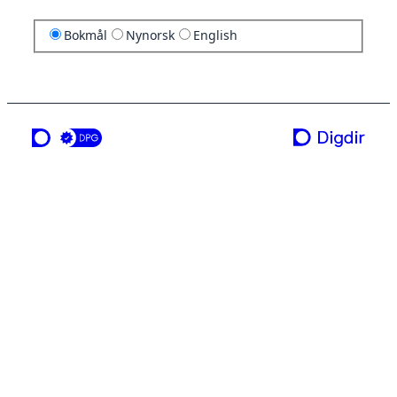
Bokmål
Nynorsk
English
en tjeneste fra