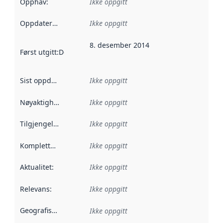
Opphav
:
Ikke oppgitt
Oppdateringsfrekvens
Ikke oppgitt
:
8. desember 2014
Først utgitt
:
Denne datoen sier når dataene i dette datasettet 
Sist oppdatert
:
Ikke oppgitt
Nøyaktighet
:
Ikke oppgitt
Tilgjengelighet
:
Ikke oppgitt
Kompletthet
:
Ikke oppgitt
Aktualitet
:
Ikke oppgitt
Relevans
:
Ikke oppgitt
Geografisk avgrensning
:
Ikke oppgitt