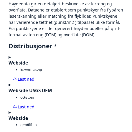
Høydedata gir en detaljert beskrivelse av terreng og
overflate. Dataene er etablert som punktskyer fra flybåren
laserskanning eller matching fra flybilder. Punktskyene
har varierende tetthet (punkt/m2 ) tilpasset ulike formål.
Fra punktskyene er det generert høydemodeller på grid-
format av terreng (DTM) og overflate (DOM).
Distribusjoner
5
Webside
laz
vnd.laszip
Last ned
Webside USGS DEM
octet
bin
Last ned
Webside
geotiff
bin