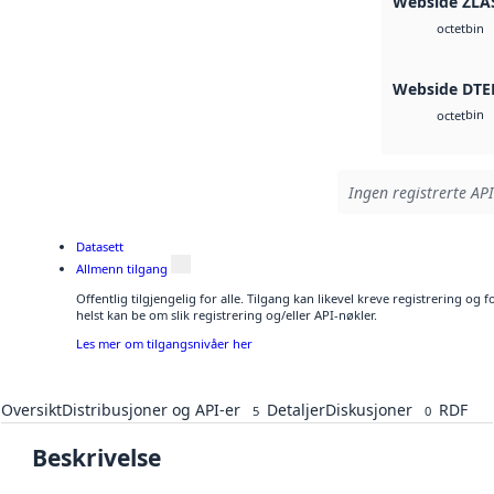
Webside ZLA
bin
octet
Webside DTE
bin
octet
Ingen registrerte API
Datasett
Allmenn tilgang
Offentlig tilgjengelig for alle. Tilgang kan likevel kreve registrering o
helst kan be om slik registrering og/eller API-nøkler.
Les mer om tilgangsnivåer her
Oversikt
Distribusjoner og API-er
Detaljer
Diskusjoner
RDF
5
0
Beskrivelse