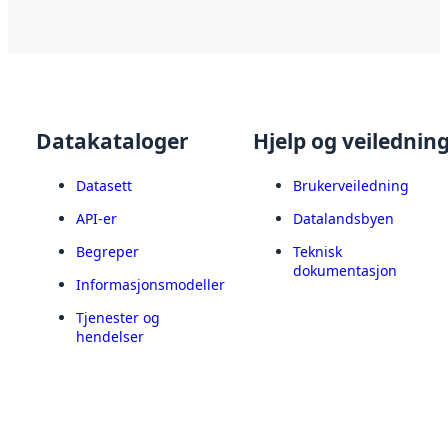
Datakataloger
Hjelp og veilednin
Datasett
Brukerveiledning
API-er
Datalandsbyen
Begreper
Teknisk
dokumentasjon
Informasjonsmodeller
Tjenester og
hendelser