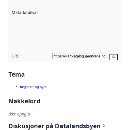
datasettene er
beskrevet ved
Metadatakvalitet
:
hjelp
avmetadata.
Les mer om
metadatakvalitet
her
URI:
Kopier
Tema
Regioner og byer
Nøkkelord
Ikke oppgitt
Diskusjoner på Datalandsbyen
0