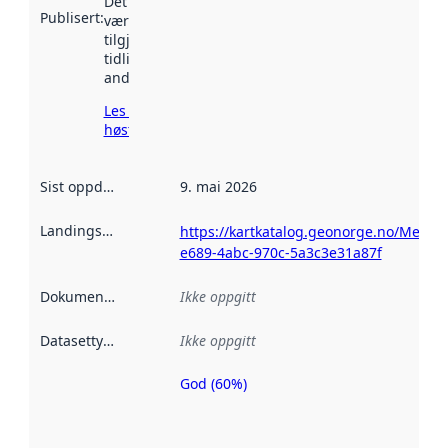
Det kan ha
Publisert
:
vært
tilgjengelig
tidligere
andre steder.
Les mer om
høsting her
Sist oppdatert
:
9. mai 2026
Landingsside
:
https://kartkatalog.geonorge.no/Metad
e689-4abc-970c-5a3c3e31a87f
Dokumentasjon
:
Ikke oppgitt
Datasettype
:
Ikke oppgitt
God (60%)
Metadatakvalitet
er en indikator
på hvor godt