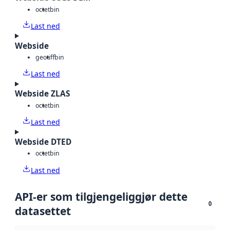
octet
bin
Last ned
Webside
geotiff
bin
Last ned
Webside ZLAS
octet
bin
Last ned
Webside DTED
octet
bin
Last ned
API-er som tilgjengeliggjør dette
0
datasettet