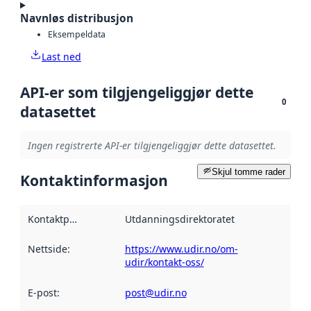
Navnløs distribusjon
Eksempeldata
Last ned
API-er som tilgjengeliggjør dette
0
datasettet
Ingen registrerte API-er tilgjengeliggjør dette datasettet.
Skjul tomme rader
Kontaktinformasjon
Kontaktpunkt
:
Utdanningsdirektoratet
Nettside
:
https://www.udir.no/om-
udir/kontakt-oss/
E-post
:
post@udir.no