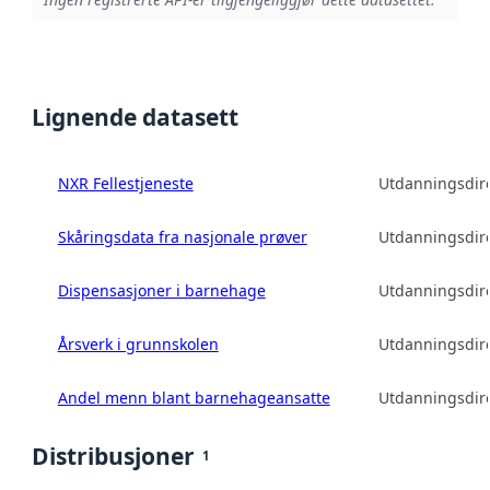
Lignende datasett
NXR Fellestjeneste
Utdanningsdire
Skåringsdata fra nasjonale prøver
Utdanningsdire
Dispensasjoner i barnehage
Utdanningsdire
Årsverk i grunnskolen
Utdanningsdire
Andel menn blant barnehageansatte
Utdanningsdire
Distribusjoner
1