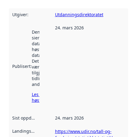
Utgiver
:
Utdanningsdirektoratet
24. mars 2026
Denne datoen
sier når
datasettet ble
høstet av
data.norge.no.
Det kan ha
Publisert
:
vært
tilgjengelig
tidligere
andre steder.
Les mer om
høsting her
Sist oppdatert
:
24. mars 2026
Landingsside
:
https://www.udir.no/tall-og-