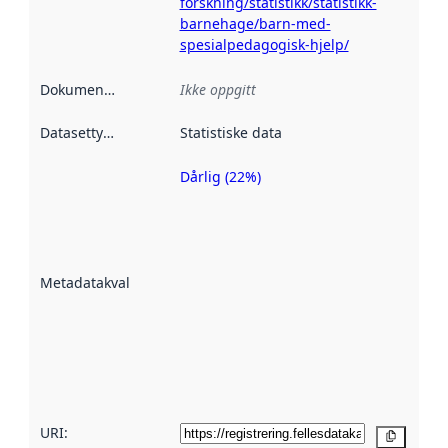
forskning/statistikk/statistikk-
barnehage/barn-med-
spesialpedagogisk-hjelp/
Dokumentasjon
:
Ikke oppgitt
Datasettype
:
Statistiske data
Dårlig (22%)
Metadatakvalitet
er en indikator
på hvor godt
datasettene er
beskrevet ved
Metadatakvalitet
:
hjelp
avmetadata.
Les mer om
metadatakvalitet
her
URI:
Kopier