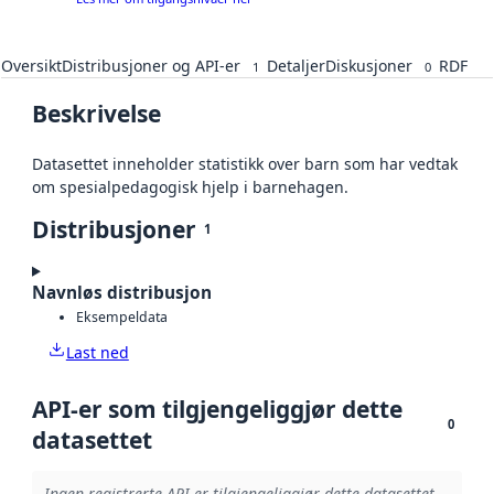
Oversikt
Distribusjoner og API-er
Detaljer
Diskusjoner
RDF
1
0
Beskrivelse
Datasettet inneholder statistikk over barn som har vedtak
om spesialpedagogisk hjelp i barnehagen.
Distribusjoner
1
Navnløs distribusjon
Eksempeldata
Last ned
API-er som tilgjengeliggjør dette
0
datasettet
Ingen registrerte API-er tilgjengeliggjør dette datasettet.