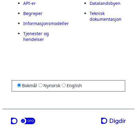
API-er
Datalandsbyen
Begreper
Teknisk
dokumentasjon
Informasjonsmodeller
Tjenester og
hendelser
Bokmål
Nynorsk
English
en tjeneste fra