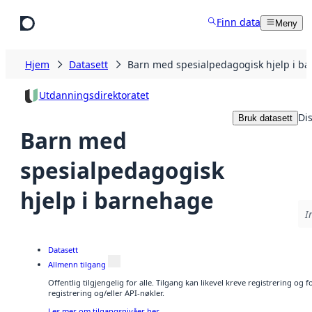
Hopp til hovedinnhold
Finn data
Meny
Hjem
Datasett
Barn med spesialpedagogisk hjelp i b
Utdanningsdirektoratet
Di
Bruk datasett
Barn med
spesialpedagogisk
hjelp i barnehage
I
Datasett
Allmenn tilgang
Offentlig tilgjengelig for alle. Tilgang kan likevel kreve registrering o
registrering og/eller API-nøkler.
Les mer om tilgangsnivåer her