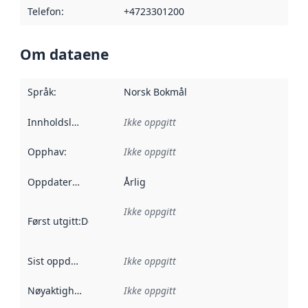
Telefon
:
+4723301200
Om dataene
Språk
:
Norsk Bokmål
Innholdsleverandører
Ikke oppgitt
:
Opphav
:
Ikke oppgitt
Oppdateringsfrekvens
Årlig
:
Ikke oppgitt
Først utgitt
:
Denne datoen sier når dataene i dette datasettet 
Sist oppdatert
:
Ikke oppgitt
Nøyaktighet
:
Ikke oppgitt