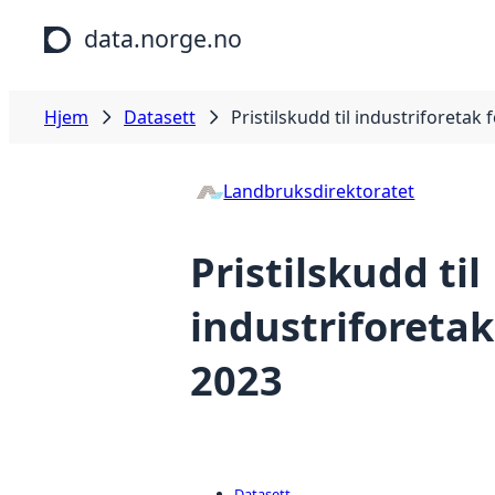
Hopp til hovedinnhold
data.norge.no
Hjem
Datasett
Pristilskudd til industriforetak 
Landbruksdirektoratet
Pristilskudd til
industriforetak
2023
Datasett