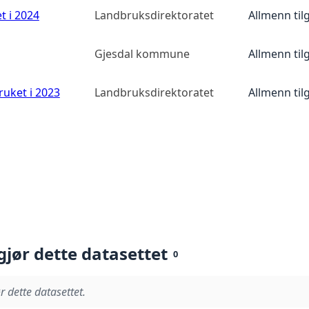
t i 2024
Landbruksdirektoratet
Allmenn til
Gjesdal kommune
Allmenn til
ruket i 2023
Landbruksdirektoratet
Allmenn til
gjør dette datasettet
0
r dette datasettet.