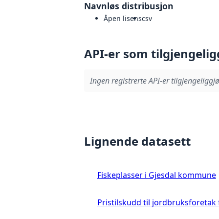
Navnløs distribusjon
Åpen lisens
csv
API-er som tilgjengelig
Ingen registrerte API-er tilgjengeliggjø
Lignende datasett
Fiskeplasser i Gjesdal kommune
Pristilskudd til jordbruksforetak