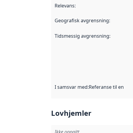
Relevans
:
Geografisk avgrensning
:
Tidsmessig avgrensning
:
I samsvar med
:
Referanse til en im
Lovhjemler
Ikke oppgitt