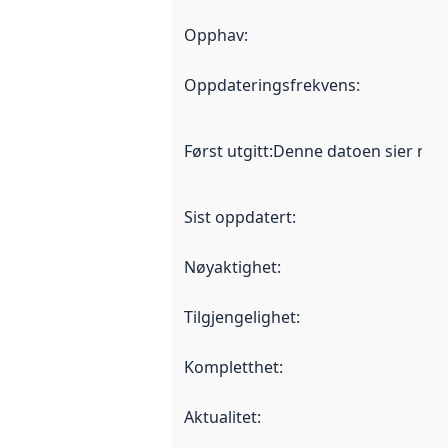
Opphav
:
Oppdateringsfrekvens
:
Først utgitt
:
Denne datoen sier når d
Sist oppdatert
:
Nøyaktighet
:
Tilgjengelighet
:
Kompletthet
:
Aktualitet
: