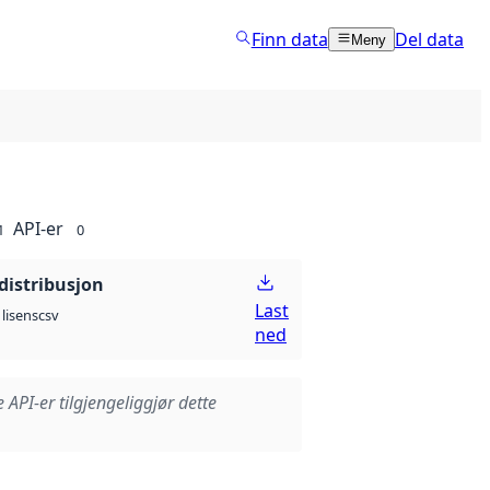
Finn data
Del data
Meny
API-er
1
0
distribusjon
Last
csv
lisens
ned
e API-er tilgjengeliggjør dette