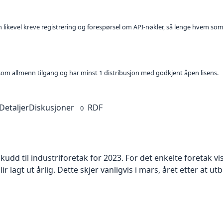
kan likevel kreve registrering og forespørsel om API-nøkler, så lenge hvem som
t som allmenn tilgang og har minst 1 distribusjon med godkjent åpen lisens.
Detaljer
Diskusjoner
RDF
0
skudd til industriforetak for 2023. For det enkelte foretak
ir lagt ut årlig. Dette skjer vanligvis i mars, året etter at u