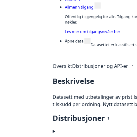
Allmenn tilgang
Offentlig tilgjengelig for alle. Tilgang 
nøkler.
Les mer om tilgangsnivåer her
Åpne data
Datasettet er klassifiser
Oversikt
Distribusjoner og API-er
1
Beskrivelse
Datasett med utbetalinger av pristil
tilskudd per ordning. Nytt datasett bl
Distribusjoner
1