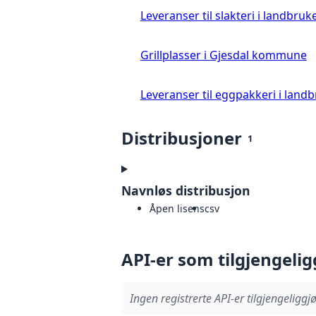
Leveranser til slakteri i landbruke
Grillplasser i Gjesdal kommune
Leveranser til eggpakkeri i landb
Distribusjoner
1
Navnløs distribusjon
Åpen lisens
csv
API-er som tilgjengelig
Ingen registrerte API-er tilgjengeliggjø