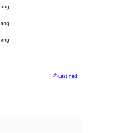
gang
gang
gang
Last ned