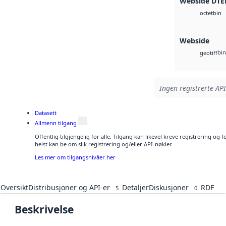
Webside DTE
bin
octet
Webside
bin
geotiff
Ingen registrerte API
Datasett
Allmenn tilgang
Offentlig tilgjengelig for alle. Tilgang kan likevel kreve registrering o
helst kan be om slik registrering og/eller API-nøkler.
Les mer om tilgangsnivåer her
Oversikt
Distribusjoner og API-er
Detaljer
Diskusjoner
RDF
5
0
Beskrivelse