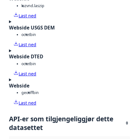
laz
vnd.laszip
Last ned
Webside USGS DEM
octet
bin
Last ned
Webside DTED
octet
bin
Last ned
Webside
geotiff
bin
Last ned
API-er som tilgjengeliggjør dette
0
datasettet