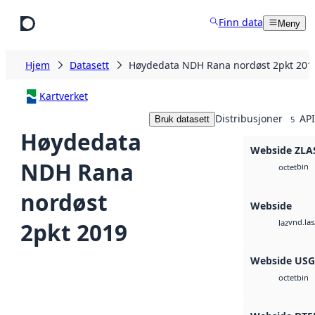
Hopp til hovedinnhold
Finn data
Meny
Hjem
Datasett
Høydedata NDH Rana nordøst 2pkt 201
Kartverket
Distribusjoner
API
Bruk datasett
5
Høydedata
Webside ZLA
NDH Rana
bin
octet
nordøst
Webside
vnd.las
2pkt 2019
laz
Webside US
bin
octet