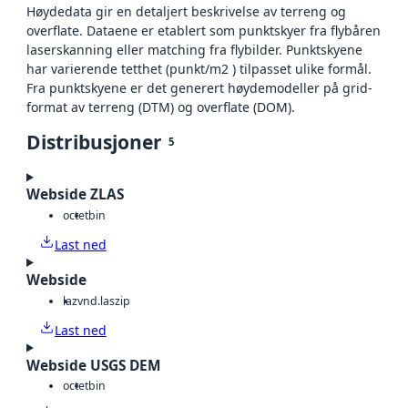
Høydedata gir en detaljert beskrivelse av terreng og
overflate. Dataene er etablert som punktskyer fra flybåren
laserskanning eller matching fra flybilder. Punktskyene
har varierende tetthet (punkt/m2 ) tilpasset ulike formål.
Fra punktskyene er det generert høydemodeller på grid-
format av terreng (DTM) og overflate (DOM).
Distribusjoner
5
Webside ZLAS
octet
bin
Last ned
Webside
laz
vnd.laszip
Last ned
Webside USGS DEM
octet
bin