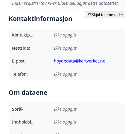
Ingen registrerte API-er tilgjengeliggjør dette datasettet.
Skjul tomme rader
Kontaktinformasjon
Kontaktpunkt
:
Ikke oppgitt
Nettside
:
Ikke oppgitt
E-post
:
hoydedata@kartverket.no
Telefon
:
Ikke oppgitt
Om dataene
Språk
:
Ikke oppgitt
Innholdsleverandører
Ikke oppgitt
: