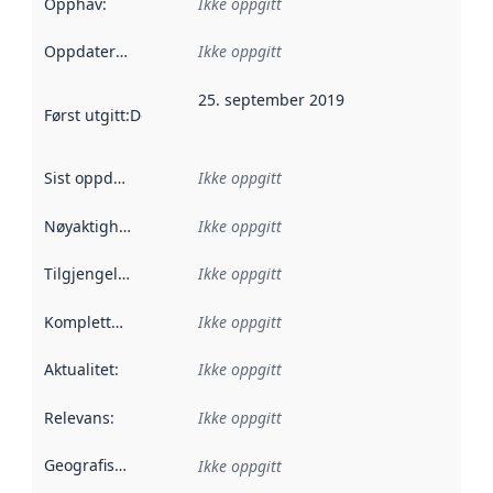
Opphav
:
Ikke oppgitt
Oppdateringsfrekvens
Ikke oppgitt
:
25. september 2019
Først utgitt
:
Denne datoen sier når dataene i dette datasettet 
Sist oppdatert
:
Ikke oppgitt
Nøyaktighet
:
Ikke oppgitt
Tilgjengelighet
:
Ikke oppgitt
Kompletthet
:
Ikke oppgitt
Aktualitet
:
Ikke oppgitt
Relevans
:
Ikke oppgitt
Geografisk avgrensning
:
Ikke oppgitt