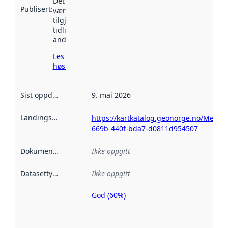
Det kan ha
Publisert
:
vært
tilgjengelig
tidligere
andre steder.
Les mer om
høsting her
Sist oppdatert
:
9. mai 2026
Landingsside
:
https://kartkatalog.geonorge.no/Metad
669b-440f-bda7-d0811d954507
Dokumentasjon
:
Ikke oppgitt
Datasettype
:
Ikke oppgitt
God (60%)
Metadatakvalitet
er en indikator
på hvor godt