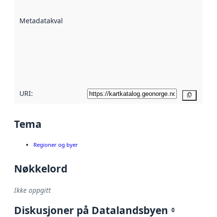
datasettene er
beskrevet ved
Metadatakvalitet
:
hjelp
avmetadata.
Les mer om
metadatakvalitet
her
URI:
Kopier
Tema
Regioner og byer
Nøkkelord
Ikke oppgitt
Diskusjoner på Datalandsbyen
0