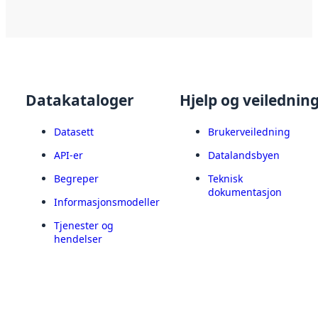
Datakataloger
Hjelp og veilednin
Datasett
Brukerveiledning
API-er
Datalandsbyen
Begreper
Teknisk
dokumentasjon
Informasjonsmodeller
Tjenester og
hendelser