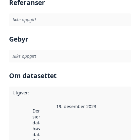
Referanser
Ikke oppgitt
Gebyr
Ikke oppgitt
Om datasettet
Utgiver
:
19. desember 2023
Denne datoen
sier når
datasettet ble
høstet av
data.norge.no.