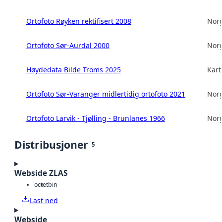
Ortofoto Røyken rektifisert 2008
Norg
Ortofoto Sør-Aurdal 2000
Norg
Høydedata Bilde Troms 2025
Kart
Ortofoto Sør-Varanger midlertidig ortofoto 2021
Norg
Ortofoto Larvik - Tjølling - Brunlanes 1966
Norg
Distribusjoner
5
Webside ZLAS
octet
bin
Last ned
Webside