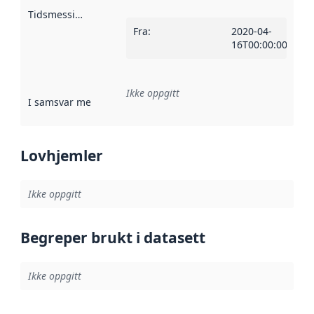
Tidsmessig avgrensning
:
Fra
:
2020-04-
16T00:00:00Z
Ikke oppgitt
I samsvar med
:
Referanse til en implementasjonsregel eller a
Lovhjemler
Ikke oppgitt
Begreper brukt i datasett
Ikke oppgitt