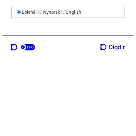
Bokmål
Nynorsk
English
en tjeneste fra