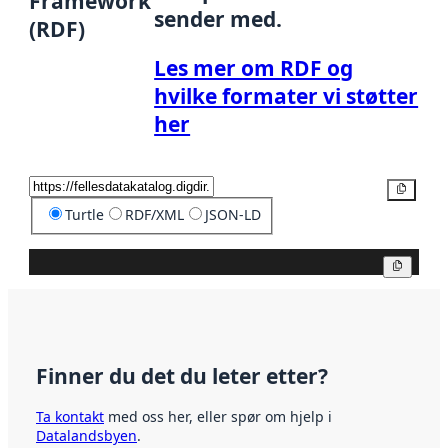
Framework
sender med.
(RDF)
Les mer om RDF og
hvilke formater vi støtter
her
Kopier
Turtle
RDF/XML
JSON-LD
Kopier
Finner du det du leter etter?
Ta kontakt
med oss her, eller spør om hjelp i
Datalandsbyen
.