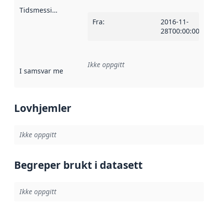
Tidsmessig avgrensning
:
Fra
:
2016-11-
28T00:00:00Z
Ikke oppgitt
I samsvar med
:
Referanse til en implementasjonsregel eller a
Lovhjemler
Ikke oppgitt
Begreper brukt i datasett
Ikke oppgitt