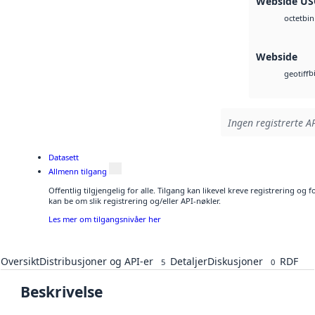
Webside U
bin
octet
Webside
b
geotiff
Ingen registrerte AP
Datasett
Allmenn tilgang
Offentlig tilgjengelig for alle. Tilgang kan likevel kreve registrering o
kan be om slik registrering og/eller API-nøkler.
Les mer om tilgangsnivåer her
Oversikt
Distribusjoner og API-er
Detaljer
Diskusjoner
RDF
5
0
Beskrivelse