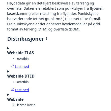
Høydedata gir en detaljert beskrivelse av terreng og
overflate. Dataene er etablert som punktskyer fra flybåren
laserskanning eller matching fra flybilder. Punktskyene
har varierende tetthet (punkt/m2 ) tilpasset ulike formål.
Fra punktskyene er det generert høydemodeller på grid-
format av terreng (DTM) og overflate (DOM).
Distribusjoner
5
Webside ZLAS
octet
bin
Last ned
Webside DTED
octet
bin
Last ned
Webside
laz
vnd.laszip