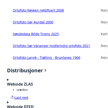
Ortofoto Røyken rektifisert 2008
Norg
Ortofoto Sør-Aurdal 2000
Norg
Høydedata Bilde Troms 2025
Kart
Ortofoto Sør-Varanger midlertidig ortofoto 2021
Norg
Ortofoto Larvik - Tjølling - Brunlanes 1966
Norg
Distribusjoner
5
Webside ZLAS
octet
bin
Last ned
Webside DTED