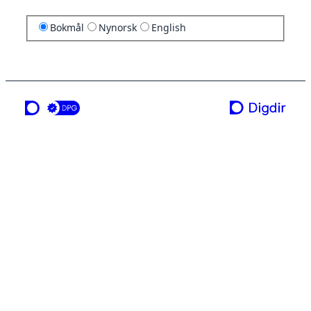
Bokmål
Nynorsk
English
en tjeneste fra