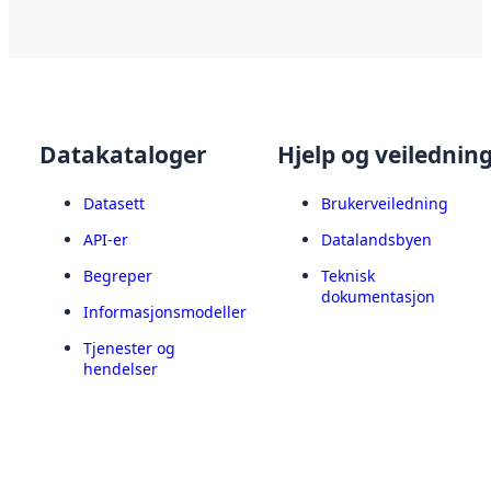
Datakataloger
Hjelp og veilednin
Datasett
Brukerveiledning
API-er
Datalandsbyen
Begreper
Teknisk
dokumentasjon
Informasjonsmodeller
Tjenester og
hendelser