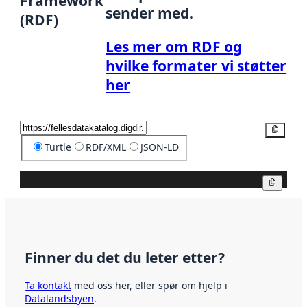
Framework
sender med.
(RDF)
Les mer om RDF og
hvilke formater vi støtter
her
Kopier
Turtle
RDF/XML
JSON-LD
Kopier
Finner du det du leter etter?
Ta kontakt
med oss her, eller spør om hjelp i
Datalandsbyen
.