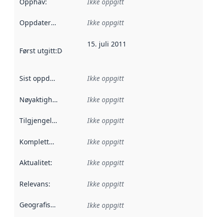
Opphav
:
Ikke oppgitt
Oppdateringsfrekvens
Ikke oppgitt
:
15. juli 2011
Først utgitt
:
Denne datoen sier når dataene i dette datasettet 
Sist oppdatert
:
Ikke oppgitt
Nøyaktighet
:
Ikke oppgitt
Tilgjengelighet
:
Ikke oppgitt
Kompletthet
:
Ikke oppgitt
Aktualitet
:
Ikke oppgitt
Relevans
:
Ikke oppgitt
Geografisk avgrensning
:
Ikke oppgitt