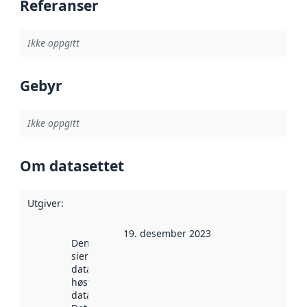
Referanser
Ikke oppgitt
Gebyr
Ikke oppgitt
Om datasettet
Utgiver
:
19. desember 2023
Denne datoen
sier når
datasettet ble
høstet av
data.norge.no.