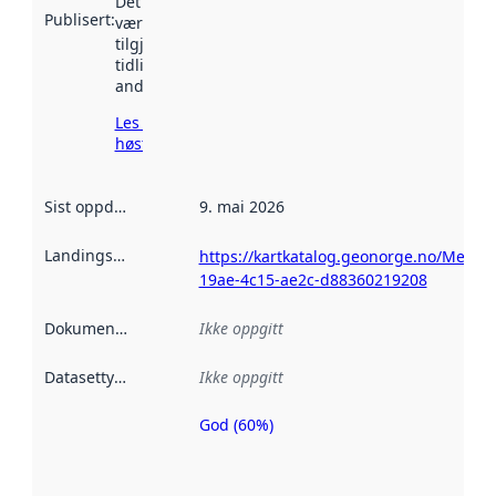
Det kan ha
Publisert
:
vært
tilgjengelig
tidligere
andre steder.
Les mer om
høsting her
Sist oppdatert
:
9. mai 2026
Landingsside
:
https://kartkatalog.geonorge.no/Metad
19ae-4c15-ae2c-d88360219208
Dokumentasjon
:
Ikke oppgitt
Datasettype
:
Ikke oppgitt
God (60%)
Metadatakvalitet
er en indikator
på hvor godt