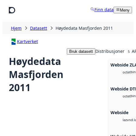
Hopp til hovedinnhold
Finn data
Meny
Hjem
Datasett
Høydedata Masfjorden 2011
Kartverket
Distribusjoner
AP
Bruk datasett
5
Høydedata
Webside ZL
Masfjorden
bin
octet
2011
Webside DT
bin
octet
Webside
vnd.l
laz