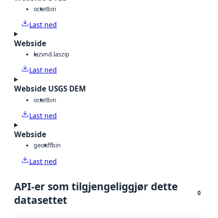
octet
bin
Last ned
Webside
laz
vnd.laszip
Last ned
Webside USGS DEM
octet
bin
Last ned
Webside
geotiff
bin
Last ned
API-er som tilgjengeliggjør dette
0
datasettet