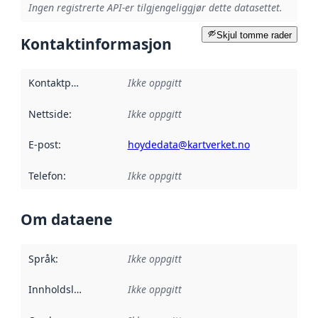
Ingen registrerte API-er tilgjengeliggjør dette datasettet.
Skjul tomme rader
Kontaktinformasjon
Kontaktpunkt
:
Ikke oppgitt
Nettside
:
Ikke oppgitt
E-post
:
hoydedata@kartverket.no
Telefon
:
Ikke oppgitt
Om dataene
Språk
:
Ikke oppgitt
Innholdsleverandører
Ikke oppgitt
: