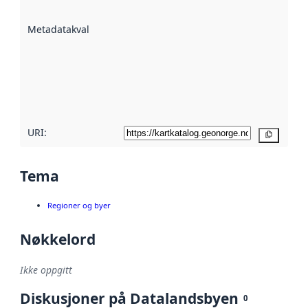
datasettene er
beskrevet ved
Metadatakvalitet
:
hjelp
avmetadata.
Les mer om
metadatakvalitet
her
URI:
Kopier
Tema
Regioner og byer
Nøkkelord
Ikke oppgitt
Diskusjoner på Datalandsbyen
0